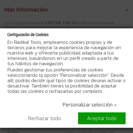
Más Información
La cortadora manual
CORTAG TOP-62
está diseñada para
cerámica y porcelánico de hasta
12 mm
, con
62 cm
de longitud de
corte y
44 × 44 cm
en diagonal. Su diseño ligero y estable la hace
Configuración de Cookies
perfecta para instaladores que buscan rendimiento continuo en
En Radikal Tools, empleamos cookies propias y de
obra.
terceros para mejorar la experiencia de navegación en
nuestra web y ofrecerte publicidad adaptada a tus
Disponible en versión básica y en versión
con maleta/bolsa de
intereses, basándonos en un perfil creado a partir de
transporte
, permite proteger la herramienta y facilitar su
tus hábitos de navegación.
transporte según las necesidades de cada trabajo.
Puedes gestionar tus preferencias de cookies
seleccionando la opción "Personalizar selección". Desde
Características técnicas
allí, podrás decidir qué tipos de cookies deseas activar o
desactivar. También tienes la posibilidad de aceptar
todas las cookies o rechazarlas por completo.
Longitud de corte:
62 cm
Personalizar selección
Corte diagonal:
44 × 44 cm
Espesor máximo de
Rechazar todo
Aceptar todo
12 mm
baldosa:
Guías:
Acero cromado rectificado