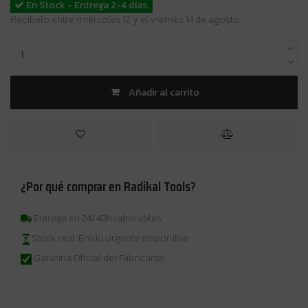
En Stock - Entrega 2-4 días.
Recíbelo entre miércoles 12 y el viernes 14 de agosto
Añadir al carrito
¿Por qué comprar en Radikal Tools?
Entrega en 24/48h laborables
Stock real. Envío urgente disponible
Garantia Oficial del Fabricante