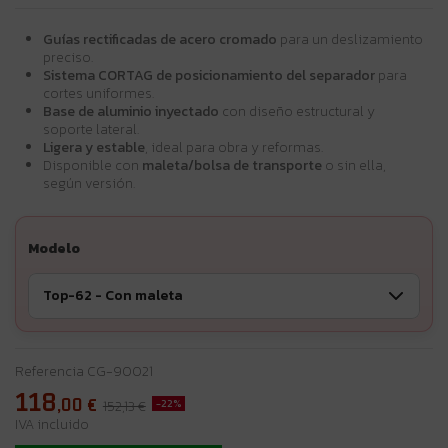
Guías rectificadas de acero cromado
para un deslizamiento
preciso.
Sistema CORTAG de posicionamiento del separador
para
cortes uniformes.
Base de aluminio inyectado
con diseño estructural y
soporte lateral.
Ligera y estable
, ideal para obra y reformas.
Disponible con
maleta/bolsa de transporte
o sin ella,
según versión.
Modelo
Referencia
CG-90021
118
,00
€
-22%
152,13 €
IVA incluido