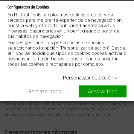
PRECISIÓN EN GRANDES FORMATOS
: La cortadora Cortag Infinity
Configuración de Cookies
es ideal para profesionales que trabajan con piezas de gran
En Radikal Tools, empleamos cookies propias y de
formato, ya que permite cortes rectos hasta
3,40 m
y en diagonal
terceros para mejorar la experiencia de navegación en
hasta
2,40 m
, con una capacidad de espesor de hasta
8 mm
tanto
nuestra web y ofrecerte publicidad adaptada a tus
en cerámica como porcelánico.
intereses, basándonos en un perfil creado a partir de
tus hábitos de navegación.
SISTEMA MODULAR ROBUSTO
: Incluye un carro guía con
rodamientos de alta precisión y recubrimiento de titanio, tres
Puedes gestionar tus preferencias de cookies
guías modulares de aluminio con pasadores y tres ventosas para
seleccionando la opción "Personalizar selección". Desde
fijación segura, garantizando cortes consistentes y sin
allí, podrás decidir qué tipos de cookies deseas activar o
deslizamientos.
desactivar. También tienes la posibilidad de aceptar
todas las cookies o rechazarlas por completo.
DISEÑO PROFESIONAL Y COMPLETO
: Viene con dos alicates con
protección de goma para una separación segura de piezas y una
Personalizar selección
práctica bolsa de transporte, facilitando su uso en obra.
Rechazar todo
Aceptar todo
Descripción
Cortadora manual profesional de gran precisión para azulejos y
porcelánico de gran formato, con sistema modular, rodel de
titanio y accesorios esenciales para un uso profesional.
Características técnicas