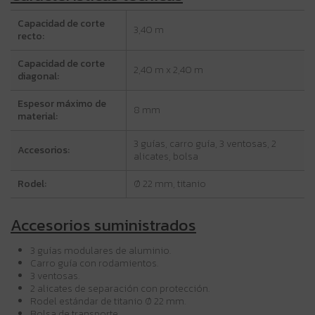
Capacidad de corte
3,40 m
recto:
Capacidad de corte
2,40 m x 2,40 m
diagonal:
Espesor máximo de
8 mm
material:
3 guías, carro guía, 3 ventosas, 2
Accesorios:
alicates, bolsa
Rodel:
Ø 22 mm, titanio
Accesorios suministrados
3 guías modulares de aluminio.
Carro guía con rodamientos.
3 ventosas.
2 alicates de separación con protección.
Rodel estándar de titanio Ø 22 mm.
Bolsa de transporte.