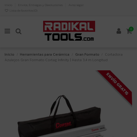
Inicio
Envíos, Entregas y Devoluciones
Aviso legal
Lista de favoritos (
0
)
0
Inicio
Herramientas para Cerámica
Gran Formato
Cortadora
Azulejos Gran Formato Cortag Infinity | Hasta 3,4 m Longitud
ENVÍO GRATIS