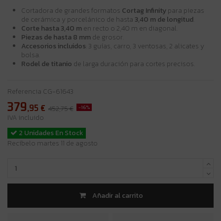
Cortadora de grandes formatos
Cortag Infinity
para piezas
de cerámica y porcelánico de hasta
3,40 m de longitud
.
Corte hasta 3,40 m
en recto o 2,40 m en diagonal.
Piezas de hasta 8 mm
de grosor.
Accesorios incluidos
: 3 guías, carro, 3 ventosas, 2 alicates y
bolsa.
Rodel de titanio
de larga duración para cortes precisos.
Referencia
CG-61643
379
,95
€
-16%
452,75 €
IVA incluido
2 Unidades En Stock
Recíbelo martes 11 de agosto
Añadir al carrito