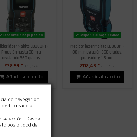
Disponible bajo pedido
Disponible bajo pedido
idor láser Makita LD080PI -
Medidor láser Makita LD080P -
Precisión hasta 80 m y
80 m, nivelación 360 grados,
nivelación 360 grados
precisión ± 1,5 mm
232,93 €
202,43 €
332,75 €
289,19 €
Añadir al carrito
Añadir al carrito
ncia de navegación
perfil creado a
r selección". Desde
 la posibilidad de