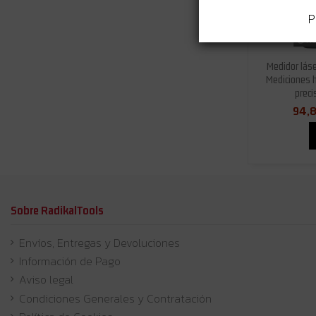
P
No
Medidor lás
Mediciones h
prec
94,8
Sobre RadikalTools
Envíos, Entregas y Devoluciones
Información de Pago
Aviso legal
Condiciones Generales y Contratación