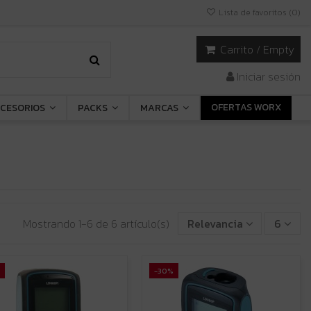
Lista de favoritos (
0
)
Carrito
/
Empty
Iniciar sesión
OFERTAS WORX
CESORIOS
PACKS
MARCAS
Mostrando 1-6 de 6 artículo(s)
Relevancia
6
-30%