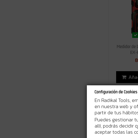
Medidor de 
EX-6
8
Añad
Configuración de Cookies
En Radikal Tools, e
-30%
en nuestra web y of
partir de tus hábit
Puedes gestionar tu
allí, podrás decidir
aceptar todas las c