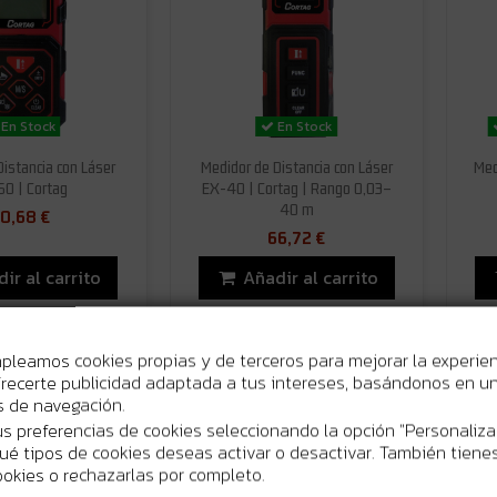
En Stock
En Stock
Distancia con Láser
Medidor de Distancia con Láser
Med
0 | Cortag
EX-40 | Cortag | Rango 0,03–
40 m
0,68 €
66,72 €
ir al carrito
Añadir al carrito
mpleamos cookies propias y de terceros para mejorar la experie
-30%
recerte publicidad adaptada a tus intereses, basándonos en un 
os de navegación.
s preferencias de cookies seleccionando la opción "Personaliza
 qué tipos de cookies deseas activar o desactivar. También tienes
ookies o rechazarlas por completo.