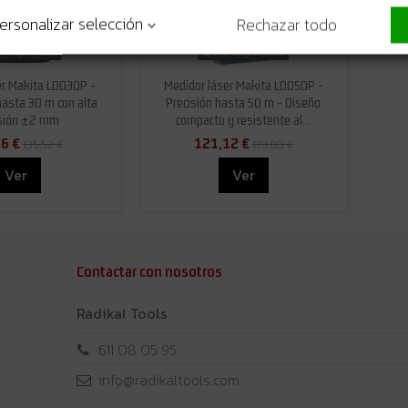
ersonalizar selección
Rechazar todo
 disponible
No disponible
er Makita LD030P -
Medidor láser Makita LD050P -
asta 30 m con alta
Precisión hasta 50 m - Diseño
isión ±2 mm
compacto y resistente al...
6 €
121,12 €
135,52 €
173,03 €
Ver
Ver
Contactar con nosotros
Radikal Tools
611 08 05 95
info@radikaltools.com