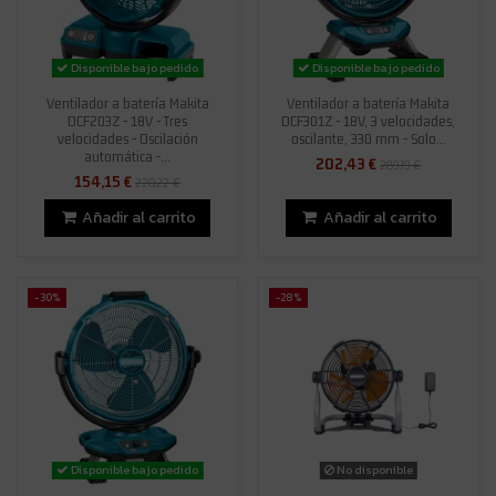
Disponible bajo pedido
Disponible bajo pedido
Ventilador a batería Makita
Ventilador a batería Makita
DCF203Z - 18V - Tres
DCF301Z - 18V, 3 velocidades,
velocidades - Oscilación
oscilante, 330 mm - Solo...
automática -...
202,43 €
289,19 €
154,15 €
220,22 €
Añadir al carrito
Añadir al carrito
-30%
-28%
Disponible bajo pedido
No disponible