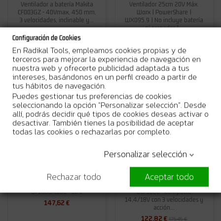
Ventilador a batería Makita
Ventilador 25cm 20V Máx.
CF003GZ - 40Vmax, 450 mm,
Worx | PowerShare |
3 velocidades, inclinable y...
WX095.9 | No incluye batería
ni cargador |...
489,57 €
699,38 €
Configuración de Cookies
83,10 €
114,89 €
En Radikal Tools, empleamos cookies propias y de
Añadir al carrito
Ver
terceros para mejorar la experiencia de navegación en
nuestra web y ofrecerte publicidad adaptada a tus
intereses, basándonos en un perfil creado a partir de
tus hábitos de navegación.
-30%
Puedes gestionar tus preferencias de cookies
seleccionando la opción "Personalizar selección". Desde
allí, podrás decidir qué tipos de cookies deseas activar o
desactivar. También tienes la posibilidad de aceptar
todas las cookies o rechazarlas por completo.
Personalizar selección
No disponible
No disponible
Rechazar todo
Aceptar todo
Ventilador a bateria Hikoki
Ventilador a batería Makita
UF18DSALL0Z - 18 V
DCF102Z - Compacto
14,4/18V con 3 velocidades y
147,62 €
acción...
122,82 €
175,45 €