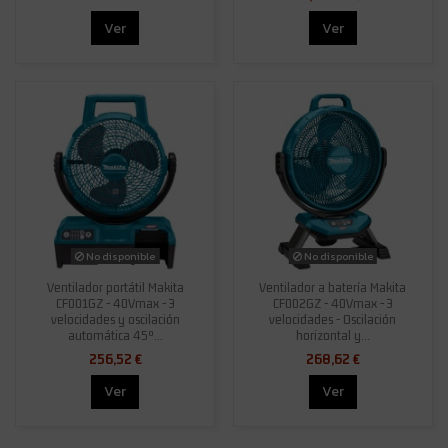
Ver
Ver
No disponible
No disponible
Ventilador portátil Makita
Ventilador a batería Makita
CF001GZ - 40Vmax - 3
CF002GZ - 40Vmax - 3
velocidades y oscilación
velocidades - Oscilación
automática 45º...
horizontal y...
256,52 €
268,62 €
Ver
Ver