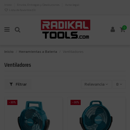
Inicio
Envíos, Entregas y Devoluciones
Aviso legal
Lista de favoritos (
0
)
0
Inicio
Herramientas a Bateria
Ventiladores
Ventiladores
Filtrar
Relevancia
8
-30%
-30%