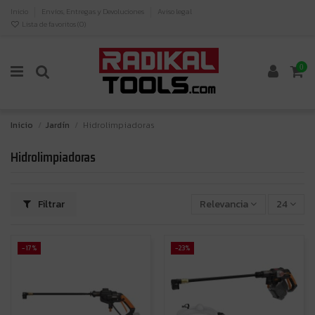
Inicio
Envíos, Entregas y Devoluciones
Aviso legal
Lista de favoritos (
0
)
0
Inicio
Jardín
Hidrolimpiadoras
Hidrolimpiadoras
Filtrar
Relevancia
24
-17%
-23%