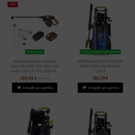
-26%
Disponible bajo pedido
En Stock
Hidrolimpiadora a Batería
HIDROLAVADORA MPX27DTS
Worx WG633E | 20V Nitro | 56
160B 2700W MICHELIN HI-
bares, 220 L/h | Con Batería...
15053
169,95 €
361,79 €
228,69 €
Añadir al carrito
Añadir al carrito