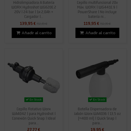
Hidrolimpiadora A Batería
Cepillo multifuncional 20v
WORX Hydroshot WG620E.2
Máx. WORX | WG441E.9 |
20V | 24 bar | 1x 2,0Ah +
PowerShare | No incluye
Cargador |...
batería ni...
139,95 €
119,95 €
192,39 €
192,39 €
Añadir al carrito
Añadir al carrito
En Stock
En Stock
Cepillo Rotativo Worx
Botella Dispensadora de
WA4042 | para Hydroshot |
Jabón Worx WA4036 | 13,5 oz
Conexión Quick Snap | Ideal
(≈400 ml) | Quick Snap |
para...
para...
27,77 €
19,95 €