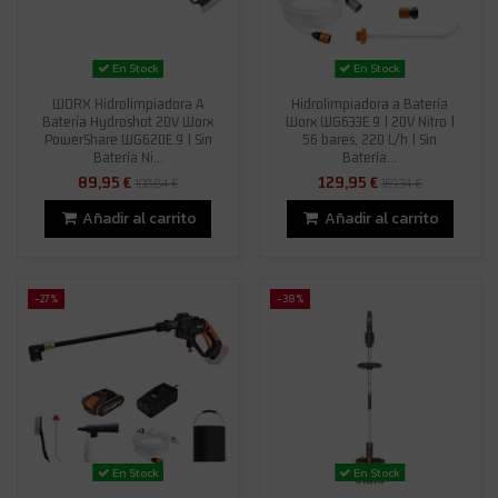
En Stock
En Stock
WORX Hidrolimpiadora A
Hidrolimpiadora a Batería
Batería Hydroshot 20V Worx
Worx WG633E.9 | 20V Nitro |
PowerShare WG620E.9 | Sin
56 bares, 220 L/h | Sin
Batería Ni...
Batería...
89,95 €
129,95 €
108,84 €
169,34 €
Añadir al carrito
Añadir al carrito
-27%
-38%
En Stock
En Stock