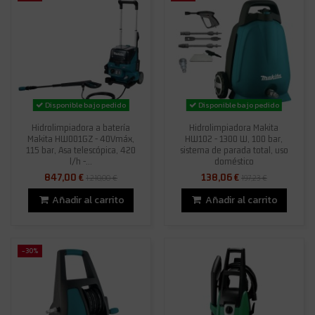
Disponible bajo pedido
Disponible bajo pedido
Hidrolimpiadora a batería
Hidrolimpiadora Makita
Makita HW001GZ - 40Vmáx,
HW102 - 1300 W, 100 bar,
115 bar, Asa telescópica, 420
sistema de parada total, uso
l/h -...
doméstico
847,00 €
138,06 €
1.210,00 €
197,23 €
Añadir al carrito
Añadir al carrito
-30%