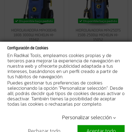
Disponible bajo pedido
Disponible bajo pedido
HIDROLAVADORA MPX30EHB
HIDROLAVADORA MPX25DTS
180B 3000W MICHELIN HI-
150B 2500W MICHELIN HI-
15342
15052
603,79 €
349,69 €
Configuración de Cookies
En Radikal Tools, empleamos cookies propias y de
Añadir al carrito
Añadir al carrito
terceros para mejorar la experiencia de navegación en
nuestra web y ofrecerte publicidad adaptada a tus
intereses, basándonos en un perfil creado a partir de
tus hábitos de navegación.
Puedes gestionar tus preferencias de cookies
seleccionando la opción "Personalizar selección". Desde
allí, podrás decidir qué tipos de cookies deseas activar o
desactivar. También tienes la posibilidad de aceptar
todas las cookies o rechazarlas por completo.
Personalizar selección
Disponible bajo pedido
Disponible bajo pedido
Rechazar todo
Aceptar todo