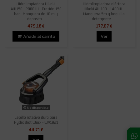
Hidrolimpiadora Hikoki
Hidrolimpiadora eléctrica
AW150 - 2000 W - Presión 150
Hikoki AW100 - 1400W -
bar - Manguera de 10 m y
Manguera 5m y boquilla
depósito...
detergente -...
479,16 €
177,87 €
Añadir al carrito
Ver
No disponible
Cepillo rotativo duro para
Hydroshot Worx - WA1821
44,71 €
Ver