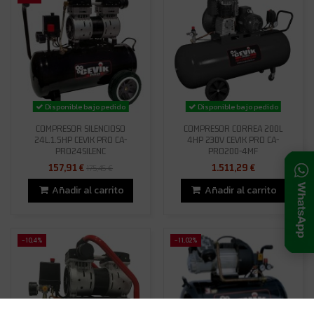
Disponible bajo pedido
Disponible bajo pedido
COMPRESOR SILENCIOSO
COMPRESOR CORREA 200L
24L.1.5HP CEVIK PRO CA-
4HP 230V CEVIK PRO CA-
PRO24SILENC
PRO200-4MF
157,91 €
1.511,29 €
175,45 €
Añadir al carrito
Añadir al carrito
-10,4%
-11,02%