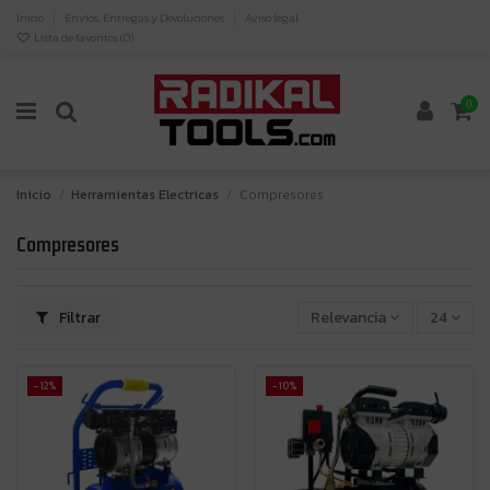
Inicio
Envíos, Entregas y Devoluciones
Aviso legal
Lista de favoritos (
0
)
0
Inicio
Herramientas Electricas
Compresores
Compresores
Filtrar
Relevancia
24
-12%
-10%