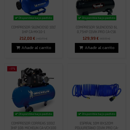
Disponible bajo pedido
Disponible bajo pedido
COMPRESOR SILENCIOSO 10LT
COMPRESOR SILENCIOSO 6L
1HP CA-MX10-1
0,75HP CEVIK PRO CA-CS6
212,00 €
129,99 €
240,79 €
143,99 €
Añadir al carrito
Añadir al carrito
-17%
Disponible bajo pedido
Disponible bajo pedido
COMPRESOR CORREAS 100LT.
ESPIRAL 10M 8X12DM
3HP 10B MICHELIN CA-VCX100
POLIURETANO CEVIK PRO CA-