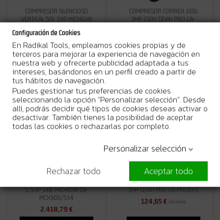
COMPRESOR SILENCIOSO
COMPRESOR CORREA 100L
VERTICAL 50L 1HP MICHELIN
3HP 230V CEVIK PRO CA-
CA-MVX50-1
PRO100-3MC
Configuración de Cookies
260,15 €
548,00 €
652,19 €
En Radikal Tools, empleamos cookies propias y de
terceros para mejorar la experiencia de navegación en
Añadir al carrito
Añadir al carrito
nuestra web y ofrecerte publicidad adaptada a tus
intereses, basándonos en un perfil creado a partir de
tus hábitos de navegación.
Puedes gestionar tus preferencias de cookies
-5%
seleccionando la opción "Personalizar selección". Desde
allí, podrás decidir qué tipos de cookies deseas activar o
desactivar. También tienes la posibilidad de aceptar
todas las cookies o rechazarlas por completo.
Personalizar selección
Disponible bajo pedido
Disponible bajo pedido
Rechazar todo
Aceptar todo
COMPRESOR CORREAS 270LT.
COMPRESOR SILENCIOSO 6 LIT
5,5HP 14B MICHELIN CA-
1HP CEVIK PRO CA-PRO6XS
MCX300/514
124,65 €
131,89 €
2.418,79 €