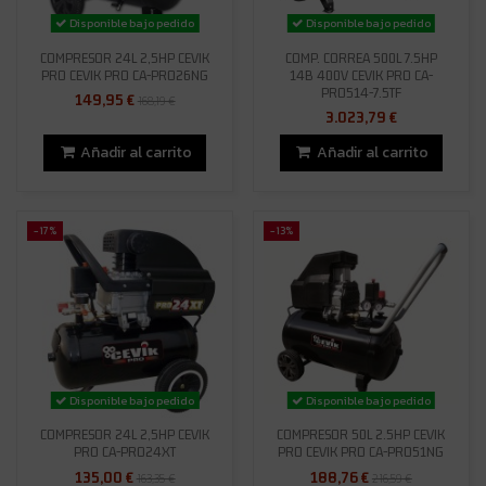
Disponible bajo pedido
Disponible bajo pedido
COMPRESOR 24L 2,5HP CEVIK
COMP. CORREA 500L 7.5HP
PRO CEVIK PRO CA-PRO26NG
14B 400V CEVIK PRO CA-
PRO514-7.5TF
149,95 €
168,19 €
3.023,79 €
Añadir al carrito
Añadir al carrito
-17%
-13%
Disponible bajo pedido
Disponible bajo pedido
COMPRESOR 24L 2,5HP CEVIK
COMPRESOR 50L 2.5HP CEVIK
PRO CA-PRO24XT
PRO CEVIK PRO CA-PRO51NG
135,00 €
188,76 €
163,35 €
216,59 €