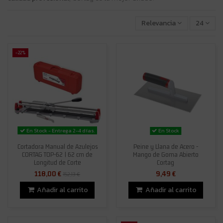
Relevancia
24
-22%
En Stock - Entrega 2-4 días.
En Stock
Cortadora Manual de Azulejos
Peine y Llana de Acero -
CORTAG TOP-62 | 62 cm de
Mango de Goma Abierto
Longitud de Corte
Cortag
118,00 €
9,49 €
152,13 €
Añadir al carrito
Añadir al carrito