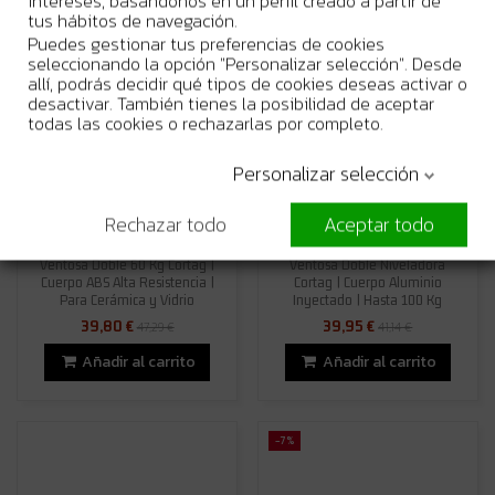
intereses, basándonos en un perfil creado a partir de
tus hábitos de navegación.
Puedes gestionar tus preferencias de cookies
-16%
-3%
seleccionando la opción "Personalizar selección". Desde
allí, podrás decidir qué tipos de cookies deseas activar o
desactivar. También tienes la posibilidad de aceptar
todas las cookies o rechazarlas por completo.
Personalizar selección
Rechazar todo
Aceptar todo
En Stock
En Stock
Ventosa Doble 60 Kg Cortag |
Ventosa Doble Niveladora
Cuerpo ABS Alta Resistencia |
Cortag | Cuerpo Aluminio
Para Cerámica y Vidrio
Inyectado | Hasta 100 Kg
39,80 €
39,95 €
47,29 €
41,14 €
Añadir al carrito
Añadir al carrito
-7%