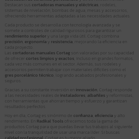
Destacan sus
cortadoras manuales y eléctricas
, rodeles,
sistemas de nivelación, bombas de agua, mesas y accesorios,
ofreciendo herramientas adaptadas a las necesidades actuales.
Cada producto se desarrolla con tecnología avanzada y se
somete a controles de calidad rigurosos para garantizar un
rendimiento superior
y una larga vida útil. Cortag combina
precisión
,
ergonomía
y
resistencia
, mejorando la eficiencia en
cada proyecto.
Las
cortadoras manuales Cortag
son valoradas por su capacidad
de ofrecer
cortes limpios y exactos
, incluso en grandes formatos,
cada vez más comunes en el sector. Además, sus rodeles y
accesorios permiten trabajar con materiales difíciles como el
gres porcelánico técnico
, logrando acabados profesionales y
seguros.
Gracias a su constante inversión en
innovación
, Cortag responde
a las necesidades reales de
instaladores
,
albañiles
y reformistas,
con herramientas que ahorran tiempo y esfuerzo y garantizan
resultados perfectos.
Hoy en día, Cortag es sinónimo de
confianza
,
eficiencia
y alto
rendimiento. En
Radikal Tools
ofrecemos toda la gama de
productos Cortag para que puedas llevar tus trabajos al siguiente
nivel con la tranquilidad de usar una marca líder. Si buscas
calidad profesional
, Cortag es tu mejor aliado.