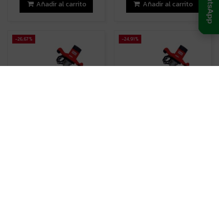
Añadir al carrito
Añadir al carrito
-26,67%
-24,91%
En Stock
En Stock
Mezclador Mortero Cortag
Mezcladora EHM 160 Cortag
EHM 180 | 1800 W | Alto
129,95 €
173,07 €
Rendimiento
137,95 €
188,12 €
Añadir al carrito
Añadir al carrito
-16,08%
-20,65%