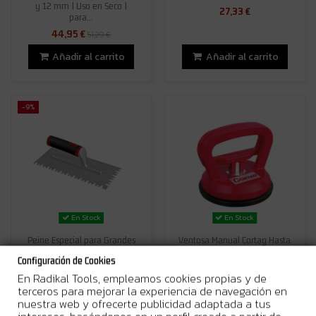
y 12 mm | Uso en Seco |
27,33 €
para...
44,95 €
51,20 €
Añadir al carrito
Añadir al carrito
-9%
En Stock
En Stock
Peine Especial para Grandes
Ventosa Manual Cortag Hasta
Formatos Cortag | Mango
30 Kg | ABS Alta Resistencia |
Configuración de Cookies
Ergonomico
Para Superficies Lisas
En Radikal Tools, empleamos cookies propias y de
19,95 €
19,95 €
21,85 €
terceros para mejorar la experiencia de navegación en
Añadir al carrito
Añadir al carrito
nuestra web y ofrecerte publicidad adaptada a tus