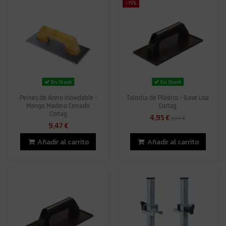
-15%
En Stock
En Stock
Peines de Acero Inoxidable -
Talocha de Plástico - Base Lisa
Mango Madera Cerrado
Cortag
Cortag
4,95 €
5,84 €
9,47 €
Añadir al carrito
Añadir al carrito