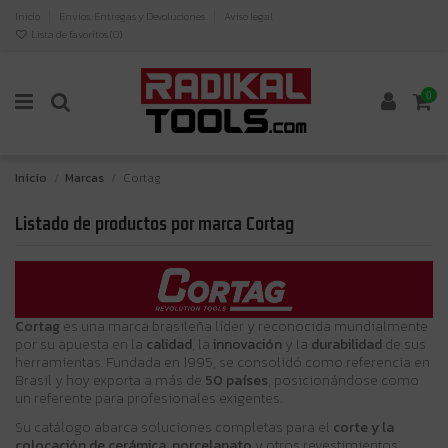
Inicio
Envíos, Entregas y Devoluciones
Aviso legal
Lista de favoritos (
0
)
0
Inicio
Marcas
Cortag
Listado de productos por marca Cortag
Cortag
es una marca brasileña líder y reconocida mundialmente
por su apuesta en la
calidad
, la
innovación
y la
durabilidad
de sus
herramientas. Fundada en 1995, se consolidó como referencia en
Brasil y hoy exporta a más de
50 países
, posicionándose como
un referente para profesionales exigentes.
Su catálogo abarca soluciones completas para el
corte y la
colocación de cerámica
,
porcelanato
y otros revestimientos.