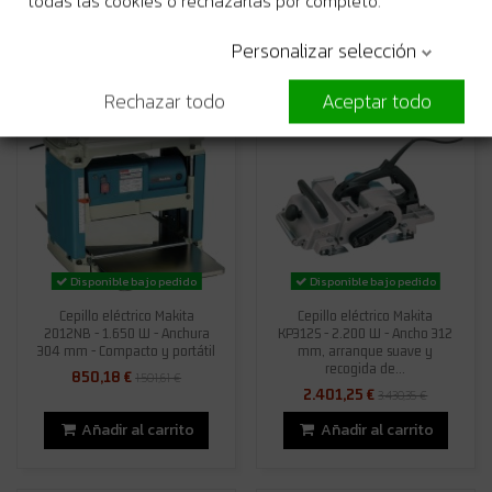
todas las cookies o rechazarlas por completo.
Añadir al carrito
Añadir al carrito
Personalizar selección
Rechazar todo
Aceptar todo
-43%
-30%
Disponible bajo pedido
Disponible bajo pedido
Cepillo eléctrico Makita
Cepillo eléctrico Makita
2012NB - 1.650 W - Anchura
KP312S - 2.200 W - Ancho 312
304 mm - Compacto y portátil
mm, arranque suave y
recogida de...
850,18 €
1.501,61 €
2.401,25 €
3.430,35 €
Añadir al carrito
Añadir al carrito