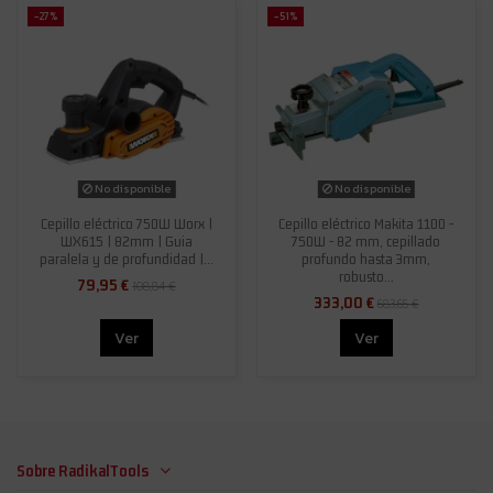
-27%
-51%
No disponible
No disponible
Cepillo eléctrico 750W Worx |
Cepillo eléctrico Makita 1100 -
WX615 | 82mm | Guia
750W - 82 mm, cepillado
paralela y de profundidad |...
profundo hasta 3mm,
robusto...
79,95 €
108,84 €
333,00 €
683,65 €
Ver
Ver
Sobre RadikalTools