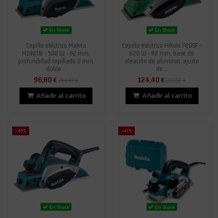
En Stock
En Stock
Cepillo eléctrico Makita
Cepillo eléctrico Hikoki P20SF -
M1901B - 500 W - 82 mm,
620 W - 82 mm, base de
profundidad cepillado 2 mm,
aleación de aluminio, ajuste
doble...
de...
96,80 €
124,40 €
204,49 €
202,07 €
Añadir al carrito
Añadir al carrito
-45%
-41%
En Stock
En Stock