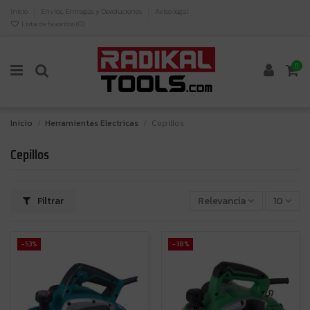
Inicio
Envíos, Entregas y Devoluciones
Aviso legal
Lista de favoritos (
0
)
0
Inicio
Herramientas Electricas
Cepillos
Cepillos
Filtrar
Relevancia
10
-53%
-38%