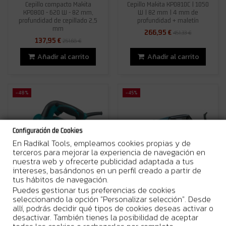
Cepillo compacto Makita
Cepillo Makita KP0810C | 1050
KP0800 - 620 W - 82 mm,
W | 82 mm | 4 mm de
profundidad de cepillado 2,5
profundidad + maletín
mm
266,95 €
451,33 €
137,95 €
251,68 €
Añadir al carrito
Añadir al carrito
-48%
-45%
Configuración de Cookies
En Radikal Tools, empleamos cookies propias y de
terceros para mejorar la experiencia de navegación en
nuestra web y ofrecerte publicidad adaptada a tus
intereses, basándonos en un perfil creado a partir de
Disponible bajo pedido
Disponible bajo pedido
tus hábitos de navegación.
Puedes gestionar tus preferencias de cookies
Cepillo eléctrico Makita
Cepillo eléctrico Makita 1806B
KP0810 - 850 W - 82 mm de
- 1.200 W - 170 mm,
seleccionando la opción "Personalizar selección". Desde
ancho, profundo y con regla
profundidad de corte 2 mm,
allí, podrás decidir qué tipos de cookies deseas activar o
guía
robusto...
desactivar. También tienes la posibilidad de aceptar
220,00 €
475,33 €
427,13 €
856,68 €