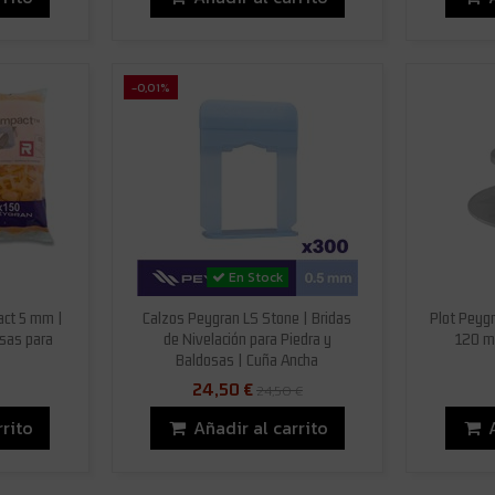
-0,01%
En Stock
act 5 mm |
Calzos Peygran LS Stone | Bridas
Plot Peygr
osas para
de Nivelación para Piedra y
120 mm
Baldosas | Cuña Ancha
24,50 €
24,50 €
rrito
Añadir al carrito