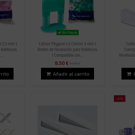
En Stock
c 1,5 mm |
Calzos Peygran LS Classic 3 mm |
Cuña
a Baldosas
Bridas de Nivelación para Baldosas
Transp
..
| Compatible con...
Nivelació
8,50 €
8,88 €
rrito
Añadir al carrito
-21%