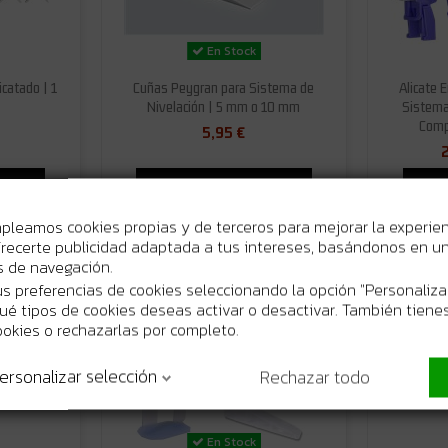
En Stock
catado | 1
Cuñas Peygran para Sistema de
Alicate 
Nivelación | 5 mm o 10 mm
Sistema 
Compa
5,95 €
rrito
Añadir al carrito
mpleamos cookies propias y de terceros para mejorar la experie
recerte publicidad adaptada a tus intereses, basándonos en un 
os de navegación.
s preferencias de cookies seleccionando la opción "Personaliza
 qué tipos de cookies deseas activar o desactivar. También tienes
ookies o rechazarlas por completo.
ersonalizar selección
Rechazar todo
En Stock