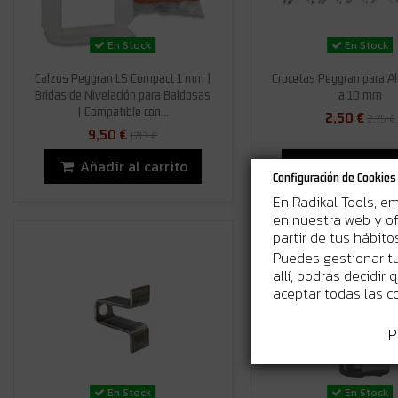
En Stock
En Stock
Calzos Peygran LS Compact 1 mm |
Crucetas Peygran para Ali
Bridas de Nivelación para Baldosas
a 10 mm
| Compatible con...
2,50 €
2,75 €
9,50 €
17,13 €
Añadir al carrito
Añadir al ca
Configuración de Cookies
En Radikal Tools, e
en nuestra web y of
partir de tus hábit
Puedes gestionar tu
allí, podrás decidir
aceptar todas las c
P
En Stock
En Stock