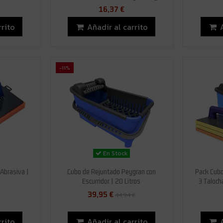
16,37 €
rrito
Añadir al carrito
-11%
En Stock
Abrasiva |
Cubo de Rejuntado Peygran con
Pack Cubo
Escurridor | 20 Litros
3 Taloch
39,95 €
44,94 €
rrito
Añadir al carrito