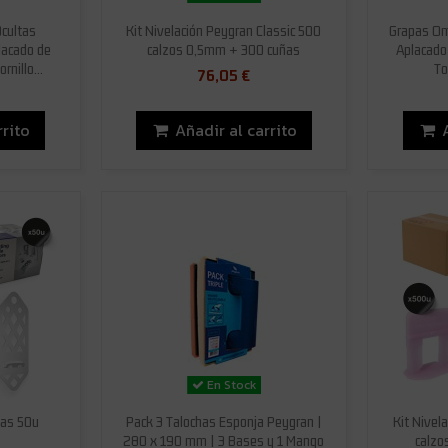
cultas
Kit Nivelación Peygran Classic 500
Grapas O
lacado de
calzos 0,5mm + 300 cuñas
Aplacado
nillo...
To
76,05 €
rrito
Añadir al carrito
En Stock
pas 50u
Pack 3 Talochas Esponja Peygran |
Kit Nivel
280 x 190 mm | 3 Bases y 1 Mango
calzo