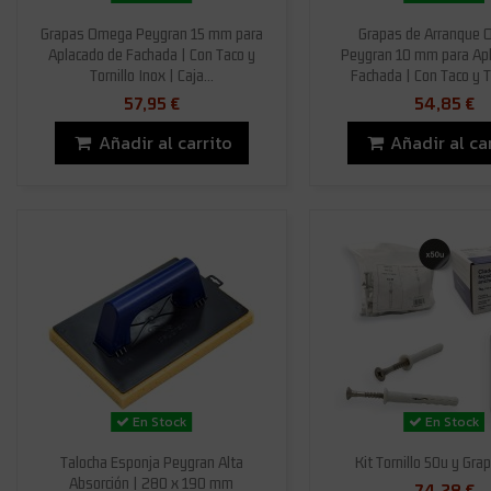
Grapas Omega Peygran 15 mm para
Grapas de Arranque O
Aplacado de Fachada | Con Taco y
Peygran 10 mm para Ap
Tornillo Inox | Caja...
Fachada | Con Taco y Tor
57,95 €
54,85 €
Añadir al carrito
Añadir al ca
En Stock
En Stock
Talocha Esponja Peygran Alta
Kit Tornillo 50u y Gra
Absorción | 280 x 190 mm
74,28 €