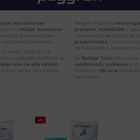
ación
,
herramientas
Peygran incorpora
tecnologí
a por su
calidad
,
innovación
precisión
,
estabilidad
y segur
productos diseñados para
manipulación de piezas de ac
y resultados impecables.
productividad
. La marca tam
de fabricación y reduciendo 
, crucetas, cuñas y una
ntizar acabados perfectos en
En
Radikal Tools
, ofrecemos 
ateriales de alta calidad
,
rendimiento
,
confianza
y un
 incluso en las condiciones
realiza con
eficacia
, respalda
carpintería.
-4%