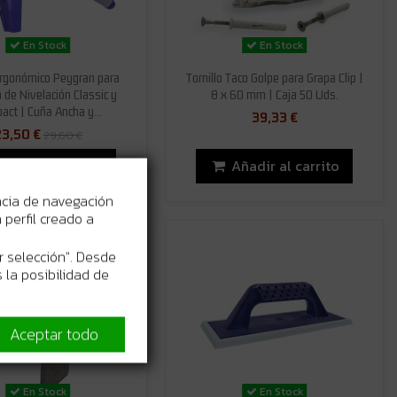
En Stock
En Stock
Ergonómico Peygran para
Tornillo Taco Golpe para Grapa Clip |
de Nivelación Classic y
8 x 60 mm | Caja 50 Uds.
ct | Cuña Ancha y...
39,33 €
23,50 €
29,60 €
Añadir al carrito
Añadir al carrito
ncia de navegación
perfil creado a
r selección". Desde
 la posibilidad de
Aceptar todo
En Stock
En Stock