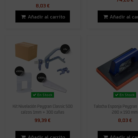
8,03 €
Añadir al carrito
Añadir al ca
En Stock
En Stock
Kit Nivelación Peygran Classic 500
Talocha Esponja Peygran 
calzos 1mm + 300 cuñas
280 x 190 mm
99,39 €
8,03 €
Añadir al carrito
Añadir al ca