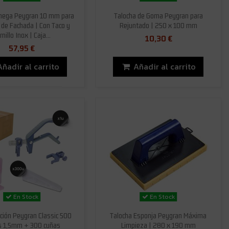
mega Peygran 10 mm para
Talocha de Goma Peygran para
 de Fachada | Con Taco y
Rejuntado | 250 x 100 mm
rnillo Inox | Caja...
10,30 €
57,95 €
Añadir al carrito
Añadir al carrito
En Stock
En Stock
ación Peygran Classic 500
Talocha Esponja Peygran Máxima
s 1,5mm + 300 cuñas
Limpieza | 280 x 190 mm