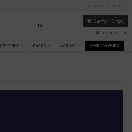
Lista de favoritos (
0
)
Carrito
/
Empty
Iniciar sesión
OFERTAS WORX
CESORIOS
PACKS
MARCAS