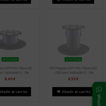
En Stock
En Stock
an XSP5 Pro | Altura 80 -
Plot Peygran XSP7 Pro | Altura 160
 | Inclinación 0 - 5%
- 200 mm | Inclinación 0 - 5%
6,45 €
6,53 €
Añadir al carrito
Añadir al carrito