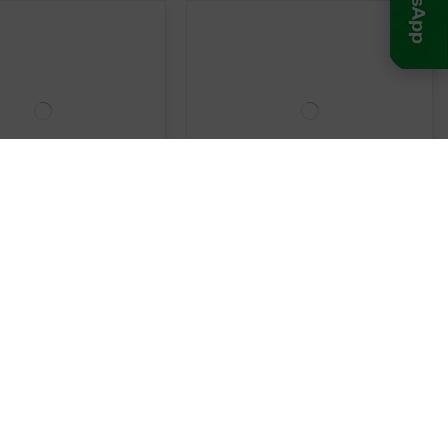
En Stock
En Stock
lable Peygran XSP1 Lite |
Slim Apoyo Peygran 10 mm | Ø130
 - 33 mm | Inclinación 0 -
mm | Separación 4 mm | 1 Unidad
3%
0,64 €
4,37 €
Añadir al carrito
Añadir al carrito