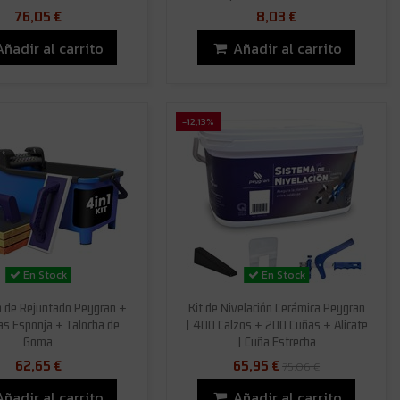
76,05 €
8,03 €
Añadir al carrito
Añadir al carrito
-12,13%
En Stock
En Stock
 de Rejuntado Peygran +
Kit de Nivelación Cerámica Peygran
as Esponja + Talocha de
| 400 Calzos + 200 Cuñas + Alicate
Goma
| Cuña Estrecha
62,65 €
65,95 €
75,06 €
Añadir al carrito
Añadir al carrito