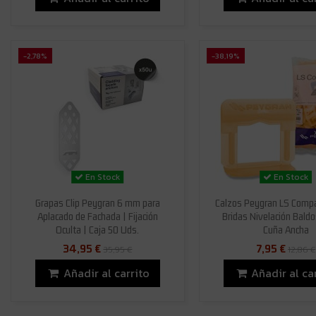
-2,78%
-38,19%
En Stock
En Stock
Grapas Clip Peygran 6 mm para
Calzos Peygran LS Comp
Aplacado de Fachada | Fijación
Bridas Nivelación Bald
Oculta | Caja 50 Uds.
Cuña Ancha
34,95 €
7,95 €
35,95 €
12,86 €
Añadir al carrito
Añadir al ca