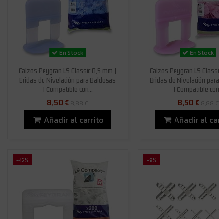
En Stock
En Stock
Calzos Peygran LS Classic 0,5 mm |
Calzos Peygran LS Classi
Bridas de Nivelación para Baldosas
Bridas de Nivelación par
| Compatible con...
| Compatible con.
8,50 €
8,50 €
8,88 €
8,88 €
Añadir al carrito
Añadir al ca
-45%
-9%