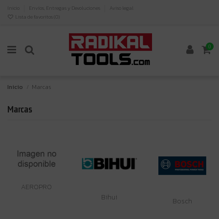
Inicio
Envíos, Entregas y Devoluciones
Aviso legal
Lista de favoritos (
0
)
0
Inicio
Marcas
Marcas
AEROPRO
Bihui
Bosch