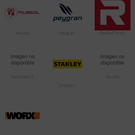
Mussol
Peygran
Radikal Tools
RECAMBIOS
TELWIN
STANLEY