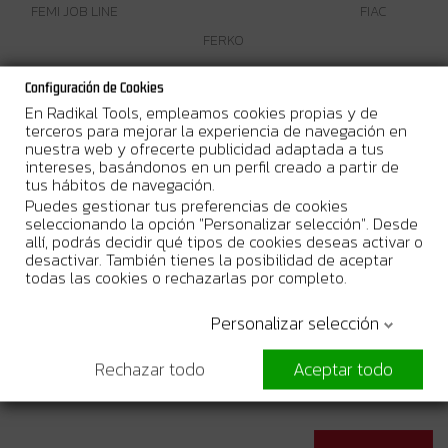
FEMI JOB LINE
FIAC
FERKO
Configuración de Cookies
En Radikal Tools, empleamos cookies propias y de
terceros para mejorar la experiencia de navegación en
nuestra web y ofrecerte publicidad adaptada a tus
intereses, basándonos en un perfil creado a partir de
tus hábitos de navegación.
KIVEC
Puedes gestionar tus preferencias de cookies
HIKOKI
Makita
seleccionando la opción "Personalizar selección". Desde
allí, podrás decidir qué tipos de cookies deseas activar o
desactivar. También tienes la posibilidad de aceptar
todas las cookies o rechazarlas por completo.
Personalizar selección
MICHELIN
MSE
Rechazar todo
Aceptar todo
Makita mt