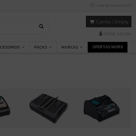
Lista de favoritos (
0
)
Carrito
/
Empty
Iniciar sesión
OFERTAS WORX
CESORIOS
PACKS
MARCAS