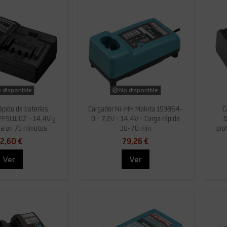
 disponible
No disponible
ápido de baterías
Cargador Ni-MH Makita 193864-
C
YFSLW0Z - 14,4V y
0 - 7,2V - 14,4V - Carga rápida
D
ga en 75 minutos
30-70 min
pro
2,60 €
79,26 €
Ver
Ver