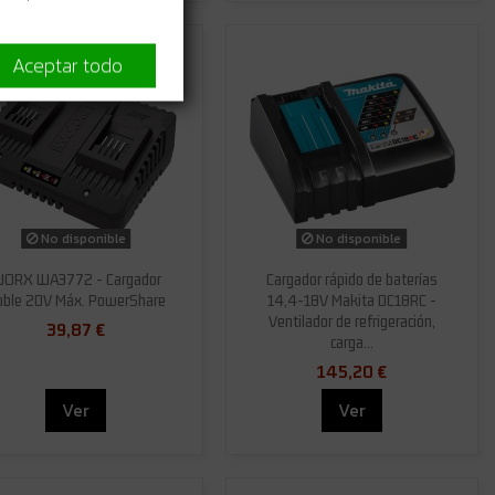
Aceptar todo
No disponible
No disponible
ORX WA3772 - Cargador
Cargador rápido de baterías
oble 20V Máx. PowerShare
14,4-18V Makita DC18RC -
Ventilador de refrigeración,
39,87 €
carga...
145,20 €
Ver
Ver