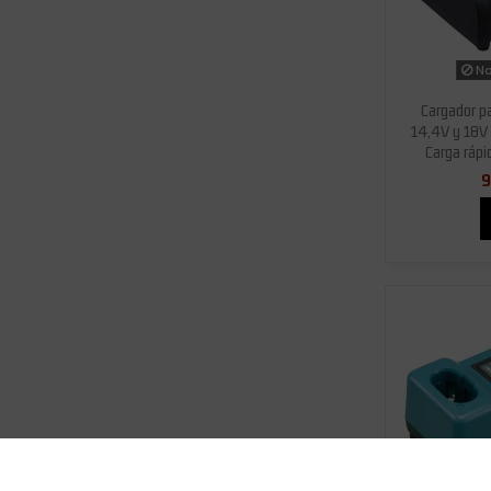
No
Cargador pa
14,4V y 18V
Carga rápi
9