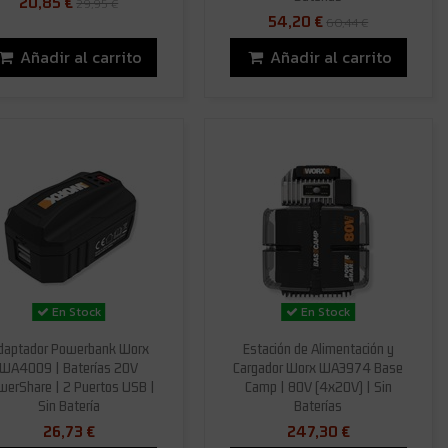
20,85 €
29,95 €
54,20 €
60,44 €
Añadir al carrito
Añadir al carrito
En Stock
En Stock
daptador Powerbank Worx
Estación de Alimentación y
WA4009 | Baterías 20V
Cargador Worx WA3974 Base
werShare | 2 Puertos USB |
Camp | 80V (4x20V) | Sin
Sin Batería
Baterías
26,73 €
247,30 €