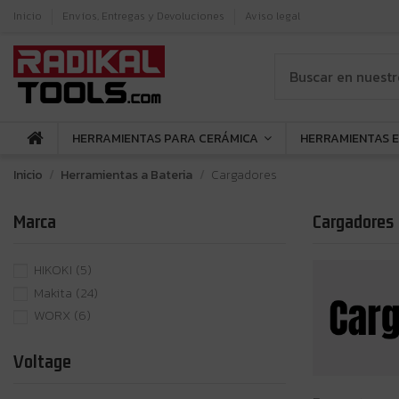
Inicio
Envíos, Entregas y Devoluciones
Aviso legal
HERRAMIENTAS PARA CERÁMICA
HERRAMIENTAS 
Inicio
Herramientas a Bateria
Cargadores
Marca
Cargadores
HIKOKI
(5)
Makita
(24)
WORX
(6)
Voltage