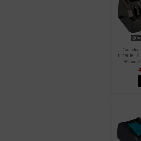
No
Cargador 
DC18WB - Car
80 min, 2
4