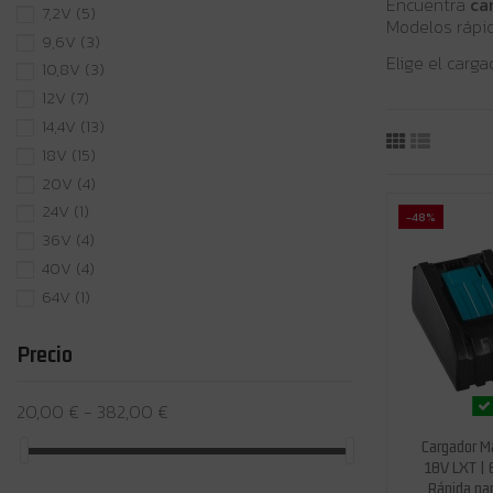
Encuentra
ca
7,2V
(5)
Modelos rápid
9,6V
(3)
Elige el carg
10,8V
(3)
12V
(7)
14,4V
(13)
18V
(15)
20V
(4)
24V
(1)
-48%
36V
(4)
40V
(4)
64V
(1)
Precio
20,00 € - 382,00 €
Cargador M
18V LXT | 
Rápida par