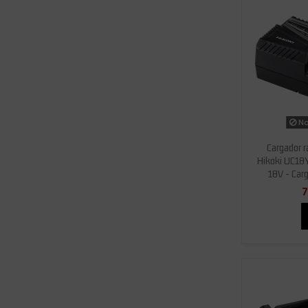
No
Cargador r
Hikoki UC18
18V - Car
7