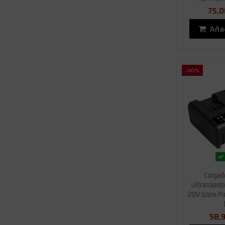
75,0
Añad
-30%
Cargad
Ultrarrápid
20V Worx P
58,