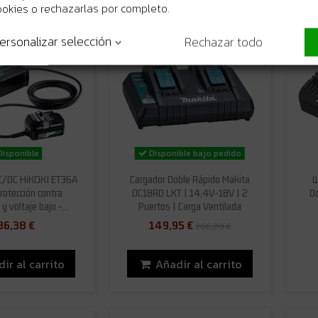
ookies o rechazarlas por completo.
-44%
ersonalizar selección
Rechazar todo
isponible
Disponible bajo pedido
C/DC HiKOKI ET36A
Cargador Doble Rápido Makita
W
rotección contra
DC18RD LXT | 14,4V-18V | 2
D
y voltaje bajo -...
Puertos | Carga Ventilada
36,38 €
149,95 €
266,20 €
ir al carrito
Añadir al carrito