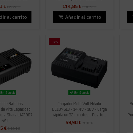
0 €
114,85 €
145,20 €
206,91 €
ir al carrito
Añadir al carrito
-15%
En Stock
En Stock
or de Baterías
Cargador Multi Volt Hikoki
A
o de Alta Capacidad
UC18YSL3 - 14,4V - 18V - Carga
owerShare WA3867
rápida en 32 minutos - Puerto...
Po
| 6A |...
59,90 €
70,18 €
95 €
84,64 €