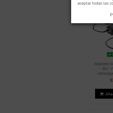
aceptar todas las c
P
D
Adaptador A
- 36V - P
sobrecarga 
3
Añad