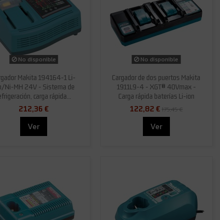
No disponible
No disponible
rgador Makita 194164-1 Li-
Cargador de dos puertos Makita
n/Ni-MH 24V - Sistema de
1911L9-4 - XGT® 40Vmax -
efrigeración, carga rápida...
Carga rápida baterías Li-ion
212,36 €
122,82 €
175,45 €
Ver
Ver