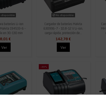
 disponible
No disponible
ra baterías Li-ion
Cargador de baterías Makita
Car
 Makita 194533-6 -
630996-7 - 10,8-12 V Li-ion,
MH 
da en 30-130 min
carga rápida, protección de...
8,01 €
142,78 €
Ver
Ver
-30%