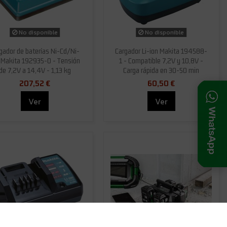
No disponible
No disponible
gador de baterías Ni-Cd/Ni-
Cargador Li-ion Makita 194588-
Makita 192935-0 - Tensión
1 - Compatible 7,2V y 10,8V -
de 7,2V a 14,4V - 1,13 kg
Carga rápida en 30-50 min
207,52 €
60,50 €
Ver
Ver