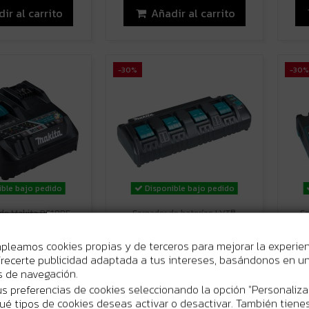
ir al carrito
Añadir al carrito
-30%
-30%
ble bajo pedido
Disponible bajo pedido
ido Makita DC18RE -
Cargador de baterías LXT®
Ca
tánea 12Vmax/18V -
Makita 196426-3 - Carga rápida
1
ción contra...
para 14,4V y 18V - Hasta 4...
bat
mpleamos cookies propias y de terceros para mejorar la experie
39 €
266,81 €
recerte publicidad adaptada a tus intereses, basándonos en un 
226,27 €
381,15 €
os de navegación.
ir al carrito
Añadir al carrito
s preferencias de cookies seleccionando la opción "Personaliza
 qué tipos de cookies deseas activar o desactivar. También tienes