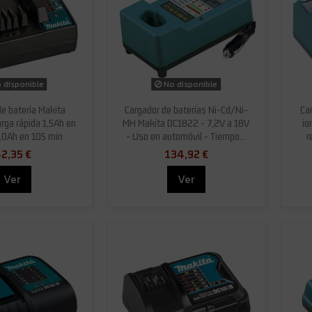
 disponible
No disponible
de batería Makita
Cargador de baterías Ni-Cd/Ni-
Ca
ga rápida 1,5Ah en
MH Makita DC1822 - 7,2V a 18V
io
,0Ah en 105 min
- Uso en automóvil - Tiempo...
r
2,35 €
134,92 €
Ver
Ver