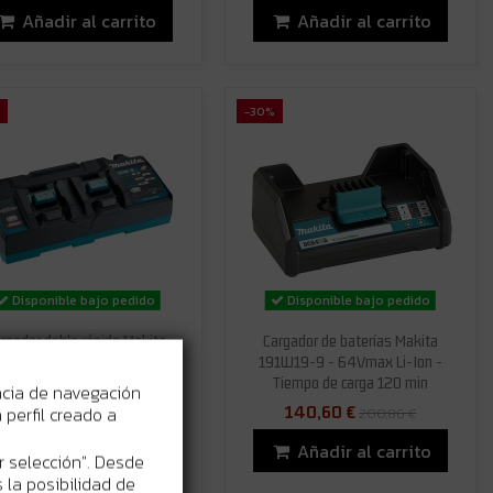
Añadir al carrito
Añadir al carrito
-30%
Disponible bajo pedido
Disponible bajo pedido
rgador doble rápido Makita
Cargador de baterías Makita
91N09-8 - Compatible con
191W19-9 - 64Vmax Li-Ion -
erías XGT 40V - Carga en...
Tiempo de carga 120 min
ncia de navegación
233,77 €
140,60 €
perfil creado a
333,96 €
200,86 €
Añadir al carrito
Añadir al carrito
r selección". Desde
 la posibilidad de