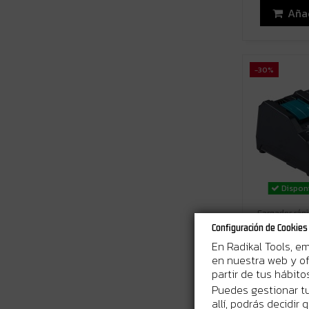
Añad
-30%
Disponi
Cargador ráp
Carga simul
Configuración de Cookies
Protec
En Radikal Tools, e
158,
en nuestra web y of
partir de tus hábit
Añad
Puedes gestionar tu
allí, podrás decidir