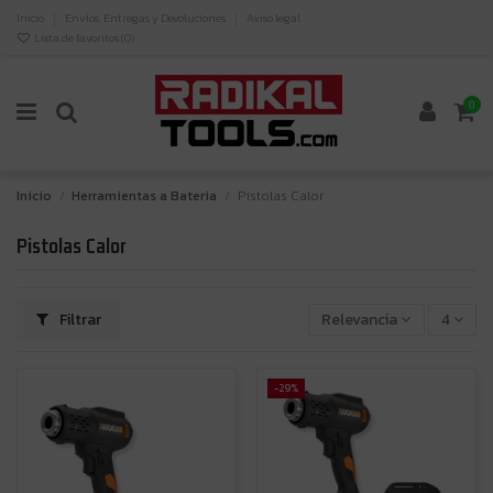
Inicio
Envíos, Entregas y Devoluciones
Aviso legal
Lista de favoritos (
0
)
0
Inicio
Herramientas a Bateria
Pistolas Calor
Pistolas Calor
Filtrar
Relevancia
4
-29%