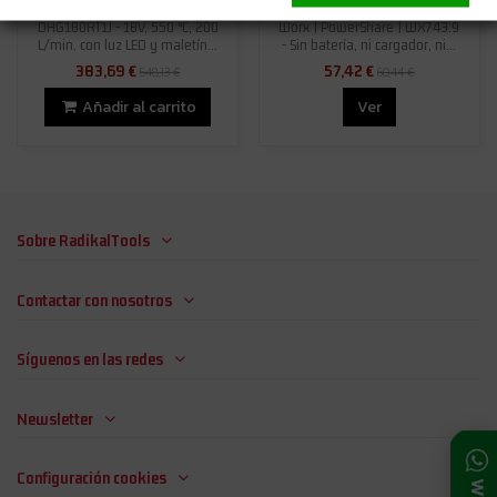
Decapador eléctrico Makita
Pistola de calor MakerX 20V
DHG180RT1J - 18V, 550 °C, 200
Worx | PowerShare | WX743.9
L/min, con luz LED y maletín...
- Sin batería, ni cargador, ni...
383,69 €
57,42 €
548,13 €
60,44 €
Añadir al carrito
Ver
Sobre RadikalTools
Contactar con nosotros
Síguenos en las redes
Newsletter
Configuración cookies