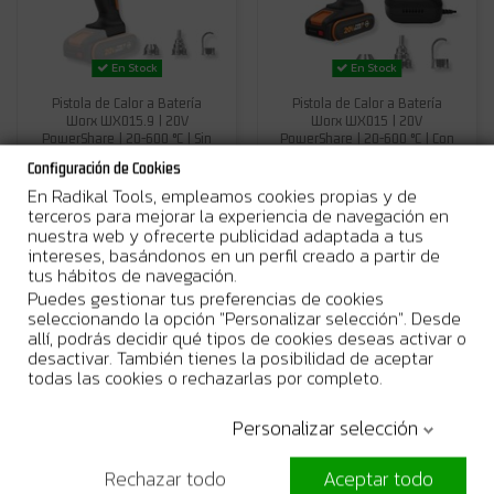
En Stock
En Stock
Pistola de Calor a Batería
Pistola de Calor a Batería
Worx WX015.9 | 20V
Worx WX015 | 20V
PowerShare | 20-600 °C | Sin
PowerShare | 20-600 °C | Con
Batería ni...
Batería 2,0Ah
Configuración de Cookies
101,23 €
109,95 €
154,83 €
En Radikal Tools, empleamos cookies propias y de
terceros para mejorar la experiencia de navegación en
Añadir al carrito
Añadir al carrito
nuestra web y ofrecerte publicidad adaptada a tus
intereses, basándonos en un perfil creado a partir de
tus hábitos de navegación.
Puedes gestionar tus preferencias de cookies
-30%
-5%
seleccionando la opción "Personalizar selección". Desde
allí, podrás decidir qué tipos de cookies deseas activar o
desactivar. También tienes la posibilidad de aceptar
todas las cookies o rechazarlas por completo.
Personalizar selección
Disponible bajo pedido
No disponible
Rechazar todo
Aceptar todo