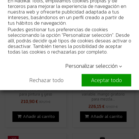
En Radikal Tools, empleamos cookies propias y de
Añadir al carrito
Añadir al carrito
terceros para mejorar la experiencia de navegación en
nuestra web y ofrecerte publicidad adaptada a tus
intereses, basándonos en un perfil creado a partir de
tus hábitos de navegación.
-30%
-30%
Puedes gestionar tus preferencias de cookies
seleccionando la opción "Personalizar selección". Desde
allí, podrás decidir qué tipos de cookies deseas activar o
desactivar. También tienes la posibilidad de aceptar
todas las cookies o rechazarlas por completo.
Personalizar selección
Disponible bajo pedido
Disponible bajo pedido
Rechazar todo
Aceptar todo
Taladro batidor Makita
Taladro batidor Makita
UT1200 - 960 W - 120 mm
DS4012 - 750 W, velocidad
para pintura y yeso
variable, mango giratorio
para mezcla...
210,90 €
301,29 €
226,15 €
323,07 €
Añadir al carrito
Añadir al carrito
-30%