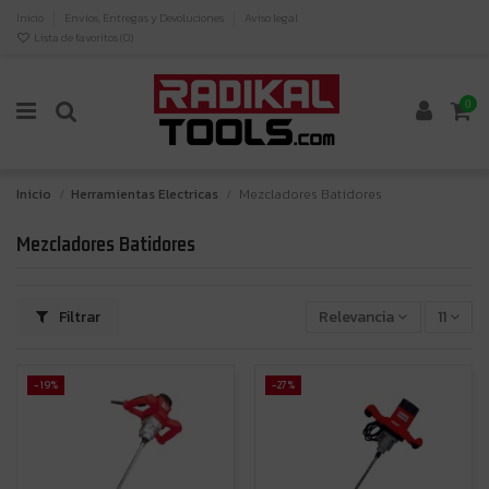
Inicio
Envíos, Entregas y Devoluciones
Aviso legal
Lista de favoritos (
0
)
0
Inicio
Herramientas Electricas
Mezcladores Batidores
Mezcladores Batidores
Filtrar
Relevancia
11
-19%
-27%