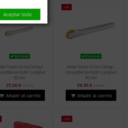
-11%
Aceptar todo
En Stock
En Stock
del Titanio 18 mm Cortag |
Rodel Titanio 22 mm Cortag |
patible con RUBI | Longitud
Compatible con RUBI | Longitud
90 mm
90 mm
25,50 €
29,95 €
27,50 €
33,65 €
Añadir al carrito
Añadir al carrito
-15%