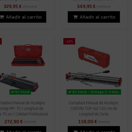
329,95 €
349,95 €
435,60 €
550,55 €
Añadir al carrito
Añadir al carrito
-22%
En Stock
En Stock - Entrega 2-4 días.
rtadora Manual de Azulejos
Cortadora Manual de Azulejos
ortag MP-75 | Longitud de
CORTAG TOP-62 | 62 cm de
e 75 cm | Calidad Profesional
Longitud de Corte
272,90 €
118,00 €
377,27 €
152,13 €
Añadir al carrito
Añadir al carrito