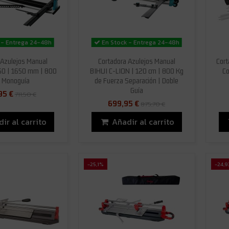
 - Entrega 24-48h
En Stock - Entrega 24-48h
 Azulejos Manual
Cortadora Azulejos Manual
Cort
50 | 1650 mm | 800
BIHUI C-LION | 120 cm | 800 Kg
Co
| Monoguía
de Fuerza Separación | Doble
Guía
95 €
711,50 €
699,95 €
875,70 €
ir al carrito
Añadir al carrito
-25,1%
-24,