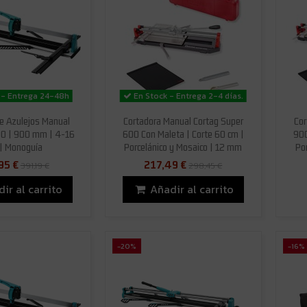
 - Entrega 24-48h
En Stock - Entrega 2-4 días.
e Azulejos Manual
Cortadora Manual Cortag Super
Cor
0 | 900 mm | 4-16
600 Con Maleta | Corte 60 cm |
900
| Monoguía
Porcelánico y Mosaico | 12 mm
Po
95 €
217,49 €
391,19 €
298,45 €
ir al carrito
Añadir al carrito
-20%
-16%