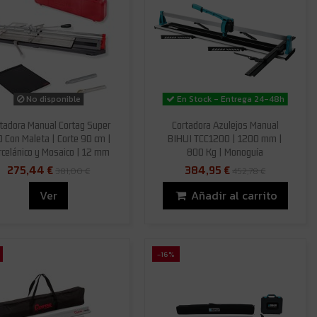
No disponible
En Stock - Entrega 24-48h
tadora Manual Cortag Super
Cortadora Azulejos Manual
 Con Maleta | Corte 90 cm |
BIHUI TCC1200 | 1200 mm |
rcelánico y Mosaico | 12 mm
800 Kg | Monoguía
275,44 €
384,95 €
381,00 €
452,78 €
Ver
Añadir al carrito
-16%