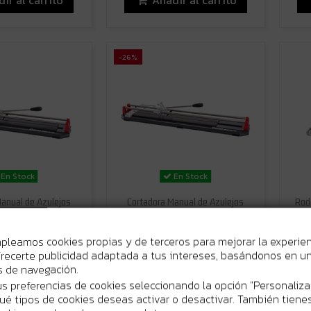
-26%
En Stock
En Stock
anual de Azulejos
Cortadora Manual de Azulejos
Rod
c 75 | Corte 75 cm |
Cortag Practic 90 | Corte 90 cm |
c
esor 12 mm
Espesor 12 mm
mpleamos cookies propias y de terceros para mejorar la experie
95 €
119,95 €
141,45 €
161,35 €
recerte publicidad adaptada a tus intereses, basándonos en un 
os de navegación.
ir al carrito
Añadir al carrito
s preferencias de cookies seleccionando la opción "Personaliza
 qué tipos de cookies deseas activar o desactivar. También tienes