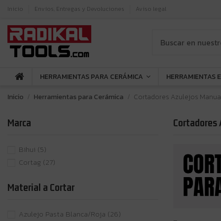
Inicio
Envíos, Entregas y Devoluciones
Aviso legal
HERRAMIENTAS PARA CERÁMICA
HERRAMIENTAS 
Inicio
Herramientas para Cerámica
Cortadores Azulejos Manua
Marca
Cortadores 
Bihui
(5)
Cortag
(27)
Material a Cortar
Azulejo Pasta Blanca/Roja
(26)