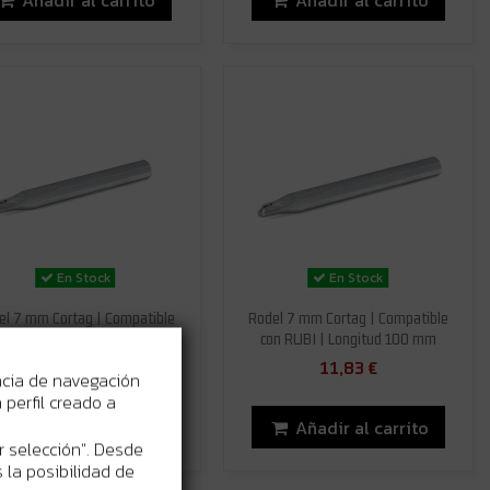
En Stock
En Stock
el 7 mm Cortag | Compatible
Rodel 7 mm Cortag | Compatible
on RUBI | Longitud 80 mm
con RUBI | Longitud 100 mm
10,84 €
11,83 €
ncia de navegación
perfil creado a
Añadir al carrito
Añadir al carrito
r selección". Desde
 la posibilidad de