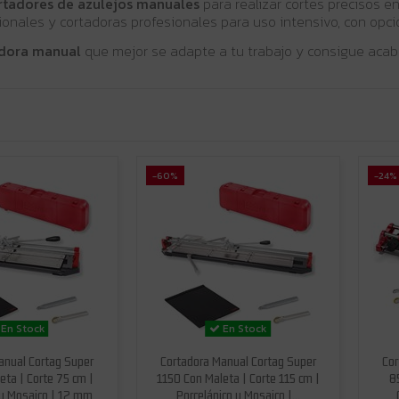
rtadores de azulejos manuales
para realizar cortes precisos e
ionales y cortadoras profesionales para uso intensivo, con opci
dora manual
que mejor se adapte a tu trabajo y consigue acaba
-60%
-24%
En Stock
En Stock
anual Cortag Super
Cortadora Manual Cortag Super
Cor
eta | Corte 75 cm |
1150 Con Maleta | Corte 115 cm |
8
 y Mosaico | 12 mm
Porcelánico y Mosaico |...