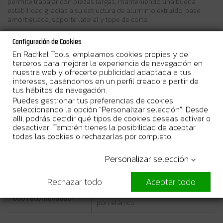
permite trabajar con piezas largas, manteniendo una buena
estabilidad gracias a su estructura de aluminio extruido, base
amortiguada, soporte lateral y tope de corte.
Configuración de Cookies
Características técnicas
En Radikal Tools, empleamos cookies propias y de
terceros para mejorar la experiencia de navegación en
Longitud de corte:
130 cm
nuestra web y ofrecerte publicidad adaptada a tus
intereses, basándonos en un perfil creado a partir de
Corte diagonal:
90 x 90 cm
tus hábitos de navegación.
Puedes gestionar tus preferencias de cookies
Espesor máximo de
seleccionando la opción "Personalizar selección". Desde
15 mm
corte:
allí, podrás decidir qué tipos de cookies deseas activar o
desactivar. También tienes la posibilidad de aceptar
todas las cookies o rechazarlas por completo.
Estructura:
Aluminio extruido
Base:
Base amortiguada
Personalizar selección
Guías:
Acero cromado
Rechazar todo
Aceptar todo
Cerámica esmaltada y gres
Uso recomendado:
porcelánico