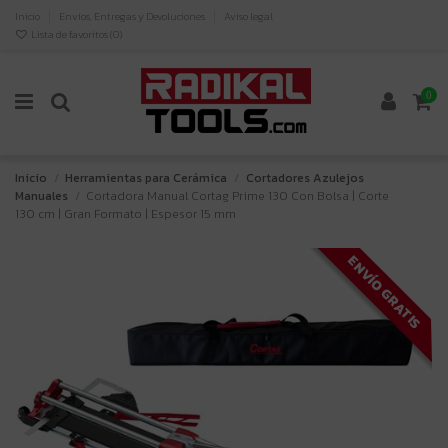
Inicio
Envíos, Entregas y Devoluciones
Aviso legal
Lista de favoritos (
0
)
0
Inicio
Herramientas para Cerámica
Cortadores Azulejos
Manuales
Cortadora Manual Cortag Prime 130 Con Bolsa | Corte
130 cm | Gran Formato | Espesor 15 mm
ENVÍO GRATIS