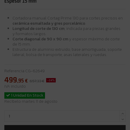
Espesor 15 mm
Cortadora manual Cortag Prime 130 para cortes precisos en
cerámica esmaltada y gres porcelánico
.
Longitud de corte de 130 cm
, indicada para piezas grandes
y formatos largos.
Corte diagonal de 90 x 90 cm
y espesor máximo de corte
de 15 mm.
Estructura de aluminio extruido, base amortiguada, soporte
lateral, bolsa de transporte, asas laterales y ruedas.
Referencia
CG-62649
499
,95
€
-24%
657,33 €
IVA incluido
1 Unidad En Stock
Recíbelo martes 11 de agosto