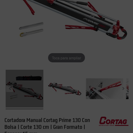
Toca para ampliar
Cortadora Manual Cortag Prime 130 Con
Bolsa | Corte 130 cm | Gran Formato |