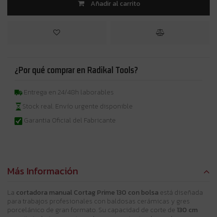
Añadir al carrito
¿Por qué comprar en Radikal Tools?
Entrega en 24/48h laborables
Stock real. Envío urgente disponible
Garantia Oficial del Fabricante
Más Información
La
cortadora manual Cortag Prime 130 con bolsa
está diseñada
para trabajos profesionales con baldosas cerámicas y gres
porcelánico de gran formato. Su capacidad de corte de
130 cm