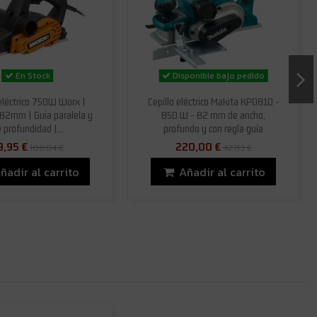
En Stock
Disponible bajo pedido
 eléctrico 750W Worx |
Cepillo eléctrico Makita KP0810 -
82mm | Guia paralela y
850 W - 82 mm de ancho,
 profundidad |...
profundo y con regla guía
9,95 €
220,00 €
108,84 €
427,13 €
ñadir al carrito
Añadir al carrito