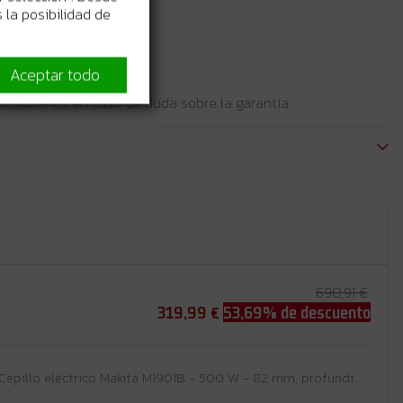
 la posibilidad de
Aceptar todo
 consúltenos en caso de duda sobre la garantía.
690,91 €
319,99 €
53,69% de descuento
Cepillo eléctrico Makita M1901B - 500 W - 82 mm, profundidad cepillado 2 mm, doble aislamiento