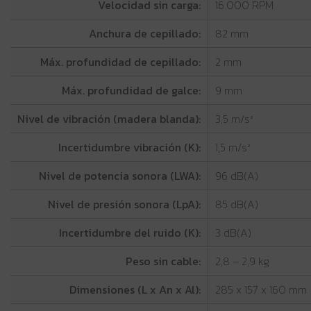
Velocidad sin carga:
16.000 RPM
Anchura de cepillado:
82 mm
Máx. profundidad de cepillado:
2 mm
Máx. profundidad de galce:
9 mm
Nivel de vibración (madera blanda):
3,5 m/s²
Incertidumbre vibración (K):
1,5 m/s²
Nivel de potencia sonora (LWA):
96 dB(A)
Nivel de presión sonora (LpA):
85 dB(A)
Incertidumbre del ruido (K):
3 dB(A)
Peso sin cable:
2,8 – 2,9 kg
Dimensiones (L x An x Al):
285 x 157 x 160 mm