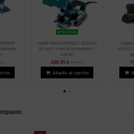
En Stock
a KP0800 -
Cepillo Makita KP0810C | 1050 W |
Cepillo
ndidad de
82 mm | 4 mm de profundidad +
WX615 | 
mm
maletín
de
266,95 €
7
8 €
451,33 €
rrito
Añadir al carrito
A
compraron: