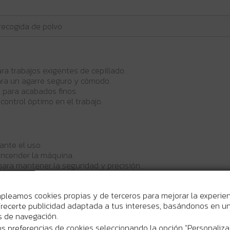
recogida de polvo
a trabajos exigentes de cepillado.
ra un agarre seguro y cómodo.
 para acabados finos.
control óptimo en el trabajo.
ante el uso.
 encender la máquina.
ara mantener la seguridad y precisión.
mpleamos cookies propias y de terceros para mejorar la experie
recerte publicidad adaptada a tus intereses, basándonos en un 
os de navegación.
s preferencias de cookies seleccionando la opción "Personaliza