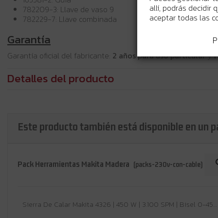
allí, podrás decidir
782209-3: Llave de vaso 9
aceptar todas las c
782229-7: Llave combinada
Garantía
P
Garantía oficial del fabricante:
2 años para uso particular
y
1
Detalles del producto
Este producto también está disponible en un p
Pack Herramientas Makita Madera
(packs-230v-con-cable)
Fresadora de mano Makita 3711 | 530 W | 6 mm | 32.000 RPM | Arranque Suave + Anti-Restart
Sierra De Calar Makita 4326 | 450 W | 3.100 SPM | Bisel 0-45° | Doble Aislamiento