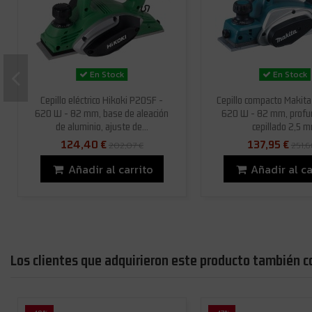
En Stock
En Stock
Cepillo eléctrico Hikoki P20SF -
Cepillo compacto Makit
620 W - 82 mm, base de aleación
620 W - 82 mm, profu
de aluminio, ajuste de...
cepillado 2,5 
124,40 €
137,95 €
202,07 €
251,6
Añadir al carrito
Añadir al ca
Los clientes que adquirieron este producto también 