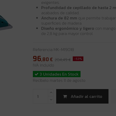
exigentes.
Profundidad de cepillado de hasta 2 
acabados de calidad.
Anchura de 82 mm
que permite trabajar
superficies de madera.
Diseño ergonómico y ligero
con mango 
de 2,8 kg para mayor control.
Referencia
MK-M1901B
96
,80
€
204,49 €
-53%
IVA incluido
3 Unidades En Stock
Recíbelo martes 11 de agosto
Añadir al carrito