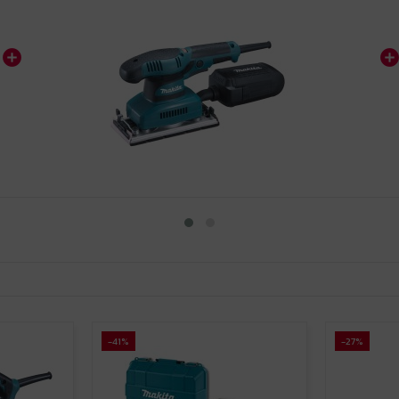
-41%
-27%