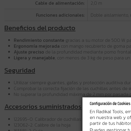
Cable de alimentación:
2,0 m
Funciones adicionales:
Doble aislamiento, 
Beneficios del producto
Rendimiento constante
gracias a su motor de 500 W par
Ergonomía mejorada
con mango recubierto de goma pa
Ajuste preciso
de la profundidad mediante pomo frontal
Ligera y manejable
, con menos de 3 kg de peso para un 
Seguridad
Utilizar siempre guantes, gafas y protección auditiva dur
Comprobar la correcta fijación de las cuchillas antes de
No superar la profundidad máxima de 2 mm por pasada p
Configuración de Cookies
Accesorios suministrados
En Radikal Tools, e
en nuestra web y of
122695-0: Calibrador de cuchillas de 82 mm
partir de tus hábit
123062-2: Calibre de la hoja
Puedes gestionar tu
165581-2: Guía