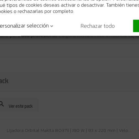
 qué tipos de cookies deseas activar o desactivar. También tienes
ookies o rechazarlas por completo.
ersonalizar selección
Rechazar todo
 año para uso profesional
. La garantía la ofrece el fabricante;
ack

Ver este pack
Lijadora Orbital Makita BO3711 | 190 W | 93 x 228 mm | Velocidad Variable + Recogida de Polvo