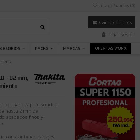
Lista de favoritos (
0
)
Carrito
/
Empty
Iniciar sesión
OFERTAS WORX
CESORIOS
PACKS
MARCAS
amiento
 W - 82 mm,
amiento
co, ligero y preciso, ideal
 de hasta 2 mm de
do acabados finos y
o.
ia constante en trabajos