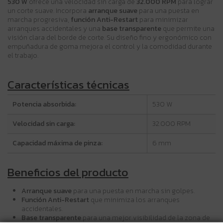
530 W
ofrece una velocidad sin carga de
32.000 RPM
para lograr
un corte suave. Incorpora
arranque suave
para una puesta en
marcha progresiva,
función Anti-Restart
para minimizar
arranques accidentales y una
base transparente
que permite una
visión clara del borde de corte. Su diseño fino y ergonómico con
empuñadura de goma mejora el control y la comodidad durante
el trabajo.
Características técnicas
Potencia absorbida:
530 W
Velocidad sin carga:
32.000 RPM
Capacidad máxima de pinza:
6 mm
Beneficios del producto
Arranque suave
para una puesta en marcha sin golpes.
Función Anti-Restart
que minimiza los arranques
accidentales.
Base transparente
para una mejor visibilidad de la zona de