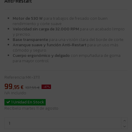
Anti-Restart
Motor de 530 W
para trabajos de fresado con buen
rendimiento y corte suave.
Velocidad sin carga de 32.000 RPM
para un acabado limpio
y preciso.
Base transparente
para una visión clara del borde de corte.
Arranque suave y función Anti-Restart
para un uso más
cómodo y seguro.
Cuerpo ergonómico y delgado
con empuñadura de goma
para mayor control.
Referencia
MK-3711
99
,95
€
-47%
187,55 €
IVA incluido
1 Unidad En Stock
Recíbelo martes 11 de agosto