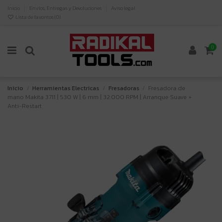
Inicio
Envíos, Entregas y Devoluciones
Aviso legal
Lista de favoritos (
0
)
0
Inicio
Herramientas Electricas
Fresadoras
Fresadora de
mano Makita 3711 | 530 W | 6 mm | 32.000 RPM | Arranque Suave +
Anti-Restart