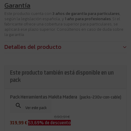
Garantía
Este producto cuenta con
3 años de garantía para particulares
,
según la legislación española, y
1 año para profesionales
. Si el
fabricante ofrece una cobertura superior para particulares, se
aplicará ese plazo superior. Consúltenos en caso de duda sobre
la garantía.
Detalles del producto
Este producto también está disponible en un
pack
Pack Herramientas Makita Madera
(packs-230v-con-cable)

Ver este pack
690,91 €
319,99 €
53,69% de descuento