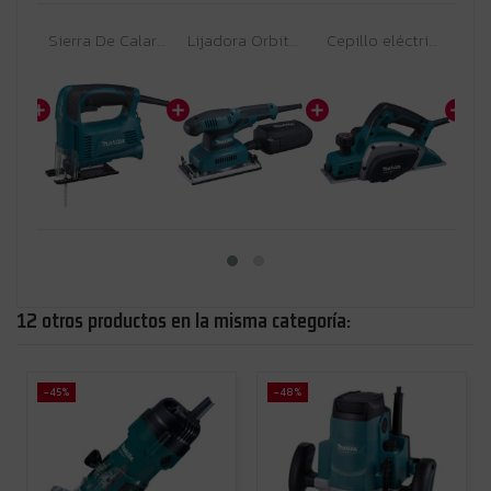
Fresadora de mano Makita 3711 | 530 W | 6 mm | 32.000 RPM | Arranque Suave + Anti-Restart
Sierra De Calar Makita 4326 | 450 W | 3.100 SPM | Bisel 0-45° | Doble Aislamiento
Lijadora Orbital Makita BO3711 | 190 W | 93 x 228 mm | Velocidad Variable + Recogida de Polvo
Cepillo eléctrico Makita M1901B - 500 W - 82 mm, profundidad cepillado 2 mm, doble aislamiento
12 otros productos en la misma categoría:
-45%
-48%