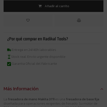
Añadir al carrito
¿Por qué comprar en Radikal Tools?
Entrega en 24/48h laborables
Stock real. Envío urgente disponible
Garantia Oficial del Fabricante
Más Información
La
fresadora de mano Makita 3711
es una
fresadora de base fija
diseñada para operaciones exigentes de fresado. Su motor de