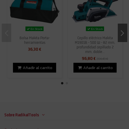
En Stock
En Stock
Bolsa Makita Porta-
Cepillo eléctrico Makita
herramientas
M1901B - 500 W - 82 mm,
profundidad cepillado 2
36,30 €
mm, doble...
96,80 €
204,49 €
Añadir al carrito
Añadir al carrito
Sobre RadikalTools