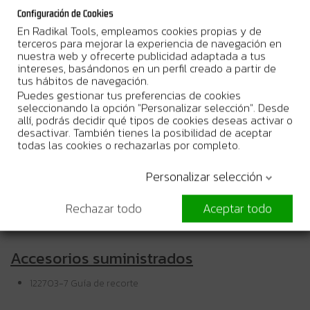
corte.
Configuración de Cookies
Cuerpo fino y ergonómico
para un mayor control y
En Radikal Tools, empleamos cookies propias y de
comodidad.
terceros para mejorar la experiencia de navegación en
Cable montado en la parte superior
para facilitar el uso.
nuestra web y ofrecerte publicidad adaptada a tus
Interruptor basculante de fácil manejo
.
intereses, basándonos en un perfil creado a partir de
Doble aislamiento
.
tus hábitos de navegación.
Puedes gestionar tus preferencias de cookies
Seguridad
seleccionando la opción "Personalizar selección". Desde
allí, podrás decidir qué tipos de cookies deseas activar o
desactivar. También tienes la posibilidad de aceptar
Utilizar siempre
gafas de protección y protección auditiva
todas las cookies o rechazarlas por completo.
durante el uso.
Asegurar correctamente la
fresa en la pinza
antes de poner
en marcha la herramienta.
Personalizar selección
Trabajar con la base bien apoyada para mantener el control
y la precisión.
Rechazar todo
Aceptar todo
La función
Anti-Restart
ayuda a mejorar la seguridad, pero
no sustituye un uso correcto de la máquina.
Accesorios suministrados
122703-7 Guía de recorte