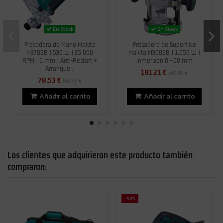
En Stock
En Stock
Fresadora de Mano Makita
Fresadora de Superficie
M3702B | 530 W | 35.000
Makita M3602B | 1.650 W |
RPM | 6 mm | Anti-Restart +
Inmersión 0 - 60 mm
Arranque...
181,21 €
348,48 €
78,53 €
142,78 €
Añadir al carrito
Añadir al carrito
Los clientes que adquirieron este producto también
compraron:
-53%