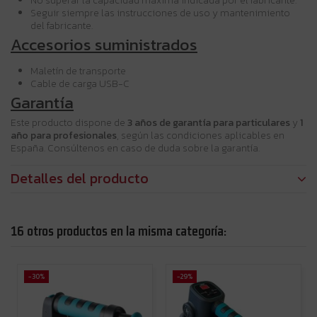
No superar la capacidad máxima indicada por el fabricante.
Seguir siempre las instrucciones de uso y mantenimiento
del fabricante.
Accesorios suministrados
Maletín de transporte
Cable de carga USB-C
Garantía
Este producto dispone de
3 años de garantía para particulares
y
1
año para profesionales
, según las condiciones aplicables en
España. Consúltenos en caso de duda sobre la garantía.
Detalles del producto
16 otros productos en la misma categoría:
-30%
-29%