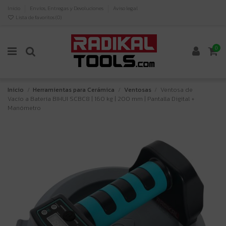
Inicio
Envíos, Entregas y Devoluciones
Aviso legal
Lista de favoritos (
0
)
0
Inicio
Herramientas para Cerámica
Ventosas
Ventosa de
Vacío a Batería BIHUI SCBC8 | 160 kg | 200 mm | Pantalla Digital +
Manómetro