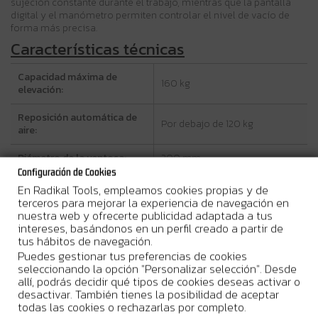
sujeción constante durante el trabajo, mientras que la pantalla
digital y el manómetro permiten controlar el nivel de vacío de
forma más precisa.
Características técnicas
Capacidad máxima de
160 kg
elevación:
Reposición automática de
Por debajo de 120 kg
aire:
Diámetro de la ventosa:
200 mm
Configuración de Cookies
Batería:
Li-ion 3,7V / 3,2Ah
En Radikal Tools, empleamos cookies propias y de
terceros para mejorar la experiencia de navegación en
Autonomía aproximada:
2 horas
nuestra web y ofrecerte publicidad adaptada a tus
intereses, basándonos en un perfil creado a partir de
tus hábitos de navegación.
Tiempo de carga
3 horas
aproximado:
Puedes gestionar tus preferencias de cookies
seleccionando la opción "Personalizar selección". Desde
allí, podrás decidir qué tipos de cookies deseas activar o
Carga:
USB-C
desactivar. También tienes la posibilidad de aceptar
todas las cookies o rechazarlas por completo.
Monitorización:
Pantalla digital y manómetro