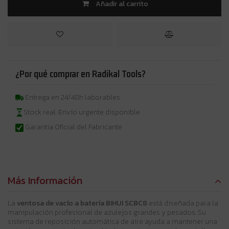
Añadir al carrito
¿Por qué comprar en Radikal Tools?
Entrega en 24/48h laborables
Stock real. Envío urgente disponible
Garantia Oficial del Fabricante
Más Información
La
ventosa de vacío a batería BIHUI SCBC8
está diseñada para la
manipulación profesional de azulejos grandes y pesados. Su
sistema de reposición automática de aire ayuda a mantener una