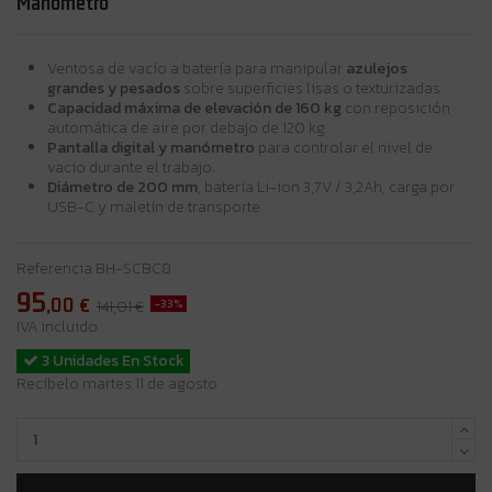
Manómetro
Ventosa de vacío a batería para manipular
azulejos
grandes y pesados
sobre superficies lisas o texturizadas.
Capacidad máxima de elevación de 160 kg
con reposición
automática de aire por debajo de 120 kg.
Pantalla digital y manómetro
para controlar el nivel de
vacío durante el trabajo.
Diámetro de 200 mm
, batería Li-ion 3,7V / 3,2Ah, carga por
USB-C y maletín de transporte.
Referencia
BH-SCBC8
95
,00
€
-33%
141,01 €
IVA incluido
3 Unidades En Stock
Recíbelo martes 11 de agosto