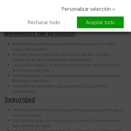
Doble goma y anillo de goma
Personalizar selección
Sellado:
extra
Rechazar todo
Aceptar todo
Superficies compatibles:
Lisas y texturizadas
Beneficios del producto
Permite manipular piezas grandes y pesadas con mayor
seguridad en obra.
El sistema automático de reposición de aire ayuda a
mantener el vacío durante la manipulación.
La pantalla digital y el manómetro facilitan la supervisión
del nivel de succión.
La doble goma y el anillo adicional mejoran el sellado en
distintas superficies.
Su diseño es apto tanto para acabados lisos como
texturizados.
Seguridad
Utilizar únicamente sobre superficies adecuadas, limpias y
en buen estado.
Comprobar antes de cada uso el correcto funcionamiento
del sistema de vacío.