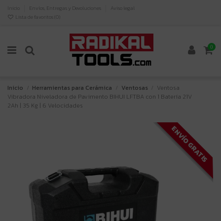
Inicio
Envíos, Entregas y Devoluciones
Aviso legal
Lista de favoritos (
0
)
0
Inicio
Herramientas para Cerámica
Ventosas
Ventosa
Vibradora Niveladora de Pavimento BIHUI LFTBA con 1 Batería 21V
2Ah | 35 Kg | 6 Velocidades
ENVÍO GRATIS