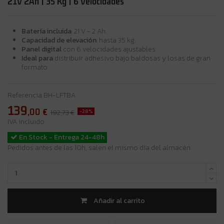
21V 2Ah | 35 Kg | 6 Velocidades
Batería incluida
: 21 V - 2 Ah.
Capacidad de elevación
: hasta 35 kg.
Panel digital
con 6 velocidades ajustables.
Ideal para
distribuir adhesivo bajo baldosas y losas de gran
formato.
Referencia
BH-LFTBA
139
,00
€
-28%
192,73 €
IVA incluido
En Stock - Entrega 24-48h
Pedidos antes de las 10h, salen el mismo día del almacén.
Añadir al carrito