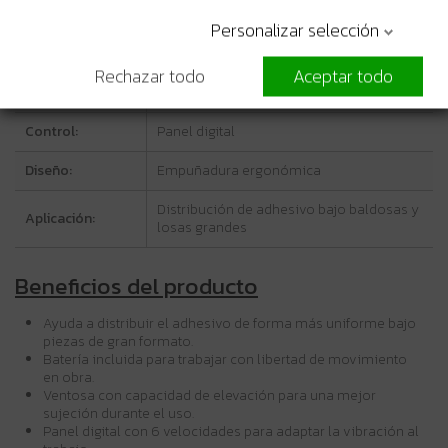
Personalizar selección
Capacidad de
35 kg
elevación:
Rechazar todo
Aceptar todo
Velocidades:
6 niveles ajustables
Control:
Panel digital
Diseño:
Empuñadura ergonómica
Distribución de adhesivo bajo baldosas y
Aplicación:
losas grandes
Beneficios del producto
Ayuda a distribuir el adhesivo de forma más uniforme bajo
piezas de gran formato.
Batería incluida para trabajar con libertad de movimiento
en obra.
Ventosa con capacidad de elevación para una mejor
sujeción durante el uso.
Panel digital con 6 velocidades para adaptar la vibración al