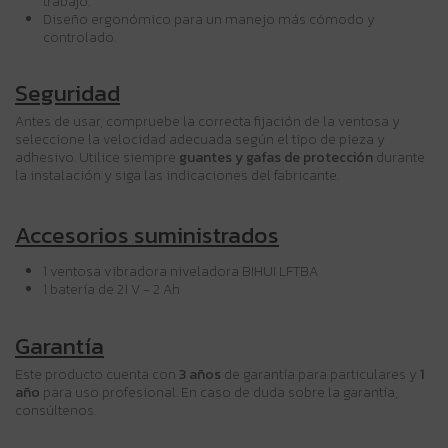
trabajo.
Diseño ergonómico para un manejo más cómodo y
controlado.
Seguridad
Antes de usar, compruebe la correcta fijación de la ventosa y
seleccione la velocidad adecuada según el tipo de pieza y
adhesivo. Utilice siempre
guantes y gafas de protección
durante
la instalación y siga las indicaciones del fabricante.
Accesorios suministrados
1 ventosa vibradora niveladora BIHUI LFTBA
1 batería de 21 V - 2 Ah
Garantía
Este producto cuenta con
3 años
de garantía para particulares y
1
año
para uso profesional. En caso de duda sobre la garantía,
consúltenos.