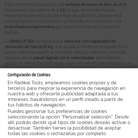
Este sistema funciona con una
batería de iones de litio de 21 V
,
incluyendo una batería de
2 Ah
, lo que ofrece libertad de
movimiento en obra sin depender de cables. Su diseño está
pensado para un uso práctico y cómodo, incorporando una
empuñadura ergonómica
que mejora el manejo durante el
trabajo.
La
BIHUI LFTBA
incorpora una
ventosa con capacidad de
elevación de hasta 35 kg
, que ayuda a mantener el equipo bien
sujeto sobre la superficie mientras actúa la vibración. Además,
dispone de un
panel digital con 6 velocidades
, permitiendo
ajustar la intensidad de trabajo según el tamaño de la baldosa, el
tipo de adhesivo o las necesidades de la instalación.
Configuración de Cookies
Gracias a esta combinación de sujeción, vibración controlada y
En Radikal Tools, empleamos cookies propias y de
alimentación por batería, se convierte en una solución muy
terceros para mejorar la experiencia de navegación en
práctica para instaladores que trabajan con cerámica de gran
nuestra web y ofrecerte publicidad adaptada a tus
formato y buscan un apoyo adicional para mejorar la colocación.
intereses, basándonos en un perfil creado a partir de
tus hábitos de navegación.
Puedes gestionar tus preferencias de cookies
Características técnicas
seleccionando la opción "Personalizar selección". Desde
allí, podrás decidir qué tipos de cookies deseas activar o
Alimentación:
Batería de iones de litio de 21 V
desactivar. También tienes la posibilidad de aceptar
todas las cookies o rechazarlas por completo.
Batería incluida:
21 V - 2 Ah