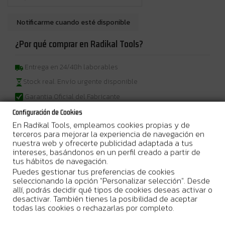
¿Por qué comprar en Radikal Tools?
Entrega en 24/48h laborables
Stock real. Envío urgente disponible
Garantia Oficial del Fabricante
Configuración de Cookies
En Radikal Tools, empleamos cookies propias y de
terceros para mejorar la experiencia de navegación en
nuestra web y ofrecerte publicidad adaptada a tus
Más Información
intereses, basándonos en un perfil creado a partir de
tus hábitos de navegación.
Puedes gestionar tus preferencias de cookies
Juego de 20 lijas
diseñado específicamente para la
seleccionando la opción "Personalizar selección". Desde
multiherramienta
Sonicrafter
, que ofrece un gramaje de
180
para
allí, podrás decidir qué tipos de cookies deseas activar o
obtener un acabado preciso y profesional.
desactivar. También tienes la posibilidad de aceptar
Sencillo sistema de sujeción
mediante velcro, lo que permite
todas las cookies o rechazarlas por completo.
cambiar las lijas de forma rápida y eficiente, optimizando así el
tiempo de trabajo.