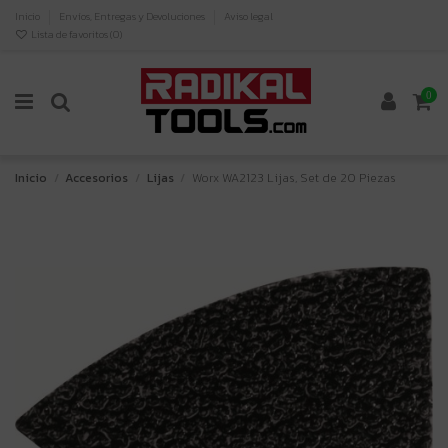
Inicio
Envíos, Entregas y Devoluciones
Aviso legal
Lista de favoritos (
0
)
0
Inicio
Accesorios
Lijas
Worx WA2123 Lijas, Set de 20 Piezas