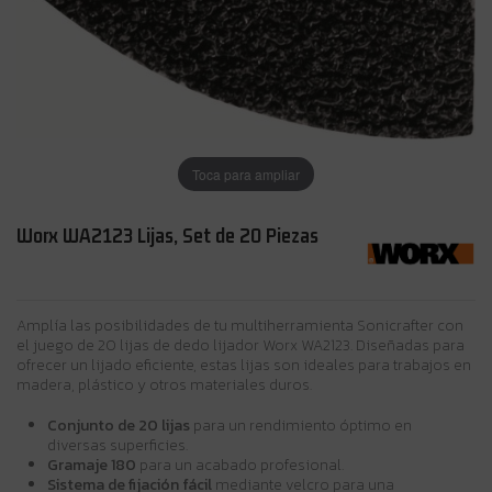
Toca para ampliar
Worx WA2123 Lijas, Set de 20 Piezas
Amplía las posibilidades de tu multiherramienta Sonicrafter con
el juego de 20 lijas de dedo lijador Worx WA2123. Diseñadas para
ofrecer un lijado eficiente, estas lijas son ideales para trabajos en
madera, plástico y otros materiales duros.
Conjunto de 20 lijas
para un rendimiento óptimo en
diversas superficies.
Gramaje 180
para un acabado profesional.
Sistema de fijación fácil
mediante velcro para una