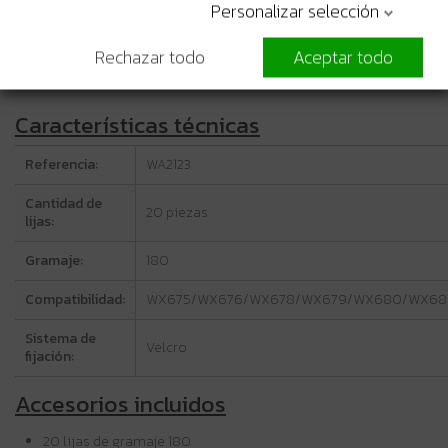
Personalizar selección
Versatilidad
en su uso, adecuado para lijar diferentes materiales
como
madera, plástico
y
materiales duros
, lo que lo convierte en
Rechazar todo
Aceptar todo
una opción ideal para proyectos de bricolaje y reparaciones en el
hogar.
Características técnicas
Referencia:
WA2123
Cantidad de
20 piezas
lijas:
Gramaje:
180
Compatibilidad:
WX675/WX676/WX678/WX679/WX680/WX681
Sistema de
Velcro
fijación:
Accesorios incluidos
20 lijas de gramaje 180