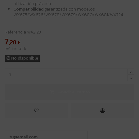
utilización práctica.
Compatibilidad
garantizada con modelos
WX675/WX676/WX678/WX679/WX680/WX681/WX724.
Referencia
WA2123
7
,20
€
IVA incluido
No disponible
Añadir al carrito