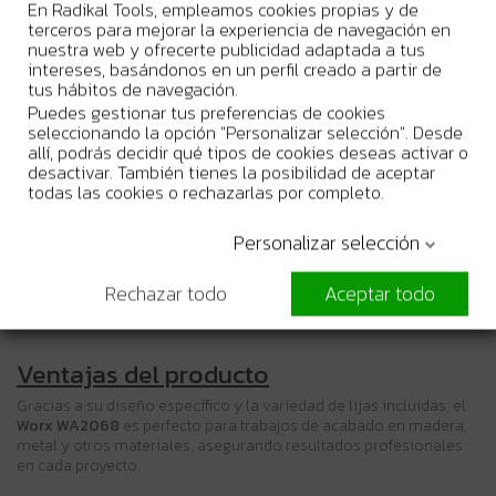
En Radikal Tools, empleamos cookies propias y de
Tamaño de lija:
125 mm
terceros para mejorar la experiencia de navegación en
nuestra web y ofrecerte publicidad adaptada a tus
Compatibilidad:
WX648 y WX647
intereses, basándonos en un perfil creado a partir de
tus hábitos de navegación.
Puedes gestionar tus preferencias de cookies
Accesorios incluidos
seleccionando la opción "Personalizar selección". Desde
allí, podrás decidir qué tipos de cookies deseas activar o
10 lijas de gramaje 240
desactivar. También tienes la posibilidad de aceptar
5 lijas en forma de dedo de gramaje 240
todas las cookies o rechazarlas por completo.
Sistema de ajuste por velcro para una fácil instalación
Personalizar selección
Información de garantía
Este producto incluye una garantía de
2 años
contra defectos de
Rechazar todo
Aceptar todo
fabricación. Consulte el manual del usuario para más detalles
sobre la garantía y el uso adecuado.
Ventajas del producto
Gracias a su diseño específico y la variedad de lijas incluidas, el
Worx WA2068
es perfecto para trabajos de acabado en madera,
metal y otros materiales, asegurando resultados profesionales
en cada proyecto.