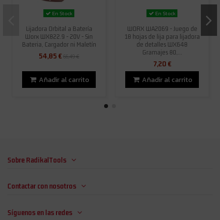
En Stock
En Stock
Lijadora Orbital a Batería
WORX WA2069 - Juego de
Worx WX822.9 - 20V - Sin
18 hojas de lija para lijadora
Bateria, Cargador ni Maletín
de detalles WX648
Gramajes 80,...
54,85 €
66,49 €
7,20 €
Añadir al carrito
Añadir al carrito
Sobre RadikalTools
Contactar con nosotros
Síguenos en las redes