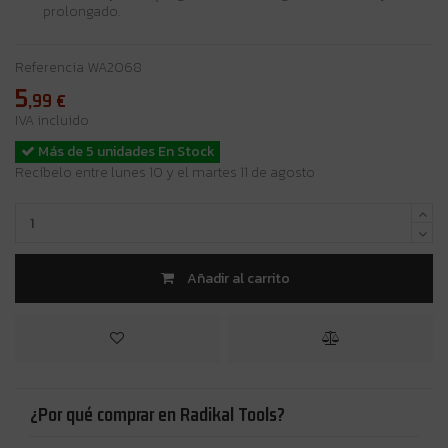
prolongado.
Referencia
WA2068
5
,99
€
IVA incluido
Más de 5 unidades En Stock
Recíbelo entre lunes 10 y el martes 11 de agosto
Añadir al carrito
¿Por qué comprar en Radikal Tools?