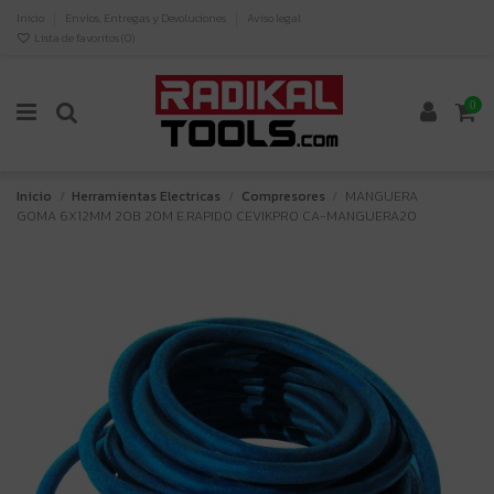
Inicio
Envíos, Entregas y Devoluciones
Aviso legal
Lista de favoritos (
0
)
0
Inicio
Herramientas Electricas
Compresores
MANGUERA
GOMA 6X12MM 20B 20M E.RAPIDO CEVIKPRO CA-MANGUERA20