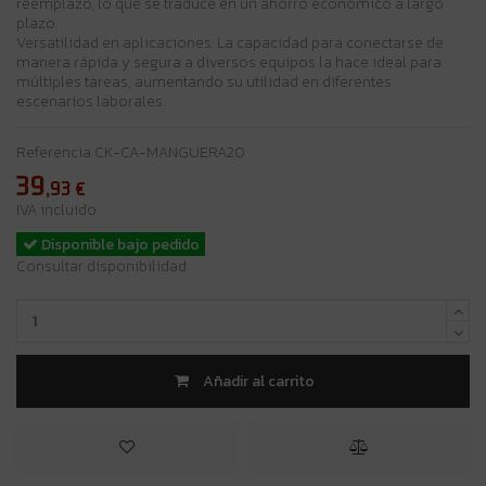
reemplazo, lo que se traduce en un ahorro económico a largo
plazo.
Versatilidad en aplicaciones: La capacidad para conectarse de
manera rápida y segura a diversos equipos la hace ideal para
múltiples tareas, aumentando su utilidad en diferentes
escenarios laborales.
Referencia
CK-CA-MANGUERA20
39
,93
€
IVA incluido
Disponible bajo pedido
Consultar disponibilidad
Añadir al carrito