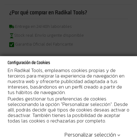
¿Por qué comprar en Radikal Tools?
Entrega en 24/48h laborables
Stock real. Envío urgente disponible
Garantia Oficial del Fabricante
Configuración de Cookies
En Radikal Tools, empleamos cookies propias y de
Más Información
terceros para mejorar la experiencia de navegación en
nuestra web y ofrecerte publicidad adaptada a tus
intereses, basándonos en un perfil creado a partir de
La manguera de goma de 20 metros con un diámetro interior de
tus hábitos de navegación.
6mm y exterior de 12mm es un producto diseñado para ofrecer
Puedes gestionar tus preferencias de cookies
una solución eficiente y duradera en aplicaciones neumáticas.
seleccionando la opción "Personalizar selección". Desde
Fabricada con materiales de alta calidad, esta manguera cuenta
allí, podrás decidir qué tipos de cookies deseas activar o
con un enchufe rápido universal, lo que facilita su conexión con
desactivar. También tienes la posibilidad de aceptar
una variedad de herramientas y sistemas neumáticos sin
todas las cookies o rechazarlas por completo.
necesidad de herramientas adicionales.
Su construcción robusta garantiza una alta resistencia a la
Personalizar selección
abrasión y a la presión, mientras que su flexibilidad permite un