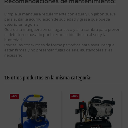
Recomendaciones de mantenimiento:
Limpia la manguera regularmente con agua y un jabón suave
para evitar la acumulación de suciedad y grasa que pueda
deteriorar la goma.
Guarda la manguera en un lugar seco y a la sombra para prevenir
el deterioro causado por la exposición directa al sol y la
humedad.
Revisa las conexiones de forma periódica para asegurar que
están firmes y no presentan fugas de aire, ajustándolas si es
necesario.
16 otros productos en la misma categoría:
-12%
-10%