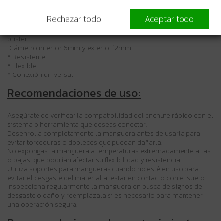
manejo fácil y seguro, adaptándose a diferentes entornos y
configuraciones.
Rechazar todo
Aceptar todo
Manguera de 20mt de goma con enchufe rápido universal, en
blíster.
Diámetro interior 6mm y exterior 12mm
* Resistente
* Flexible
* Conexión universal
Recomendaciones de uso:
Asegúrate de verificar la compatibilidad del enchufe rápido con el
sistema o herramienta que deseas conectar.
Desenrolla completamente la manguera antes de usarla para
evitar torceduras o dobleces que puedan dañarla.
No expongas la manguera a temperaturas extremadamente altas
o bajas, que podrían afectar su flexibilidad y resistencia.
Utiliza soportes para mangueras cuando no esté en uso para
evitar el desgaste del material al estar en contacto con el suelo.
Inspecciona regularmente la manguera en busca de signos de
desgaste o daño y reemplázala si es necesario para mantener
una operación segura.