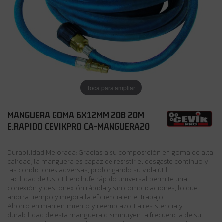
Toca para ampliar
MANGUERA GOMA 6X12MM 20B 20M
E.RAPIDO CEVIKPRO CA-MANGUERA20
Durabilidad Mejorada: Gracias a su composición en goma de alta
calidad, la manguera es capaz de resistir el desgaste continuo y
las condiciones adversas, prolongando su vida útil.
Facilidad de Uso: El enchufe rápido universal permite una
conexión y desconexión rápida y sin complicaciones, lo que
ahorra tiempo y mejora la eficiencia en el trabajo.
Ahorro en mantenimiento y reemplazo: La resistencia y
durabilidad de esta manguera disminuyen la frecuencia de su