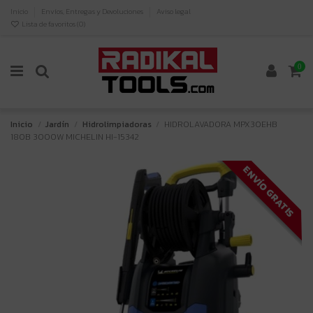
Inicio
Envíos, Entregas y Devoluciones
Aviso legal
Lista de favoritos (
0
)
0
Inicio
Jardín
Hidrolimpiadoras
HIDROLAVADORA MPX30EHB
180B 3000W MICHELIN HI-15342
ENVÍO GRATIS