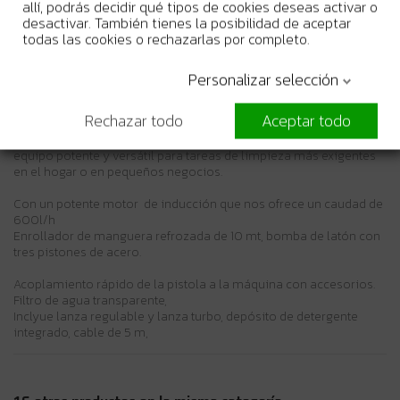
allí, podrás decidir qué tipos de cookies deseas activar o
Garantia Oficial del Fabricante
desactivar. También tienes la posibilidad de aceptar
todas las cookies o rechazarlas por completo.
Personalizar selección
Más Información
Rechazar todo
Aceptar todo
Hidrolimpiadora de alta presiónón para aquellos que buscan un
equipo potente y versátil para tareas de limpieza más exigentes
en el hogar o en pequeños negocios.
Con un potente motor de inducción que nos ofrece un caudad de
600l/h
Enrollador de manguera refrozada de 10 mt, bomba de latón con
tres pistones de acero.
Acoplamiento rápido de la pistola a la máquina con accesorios.
Filtro de agua transparente,
Inclyue lanza regulable y lanza turbo, depósito de detergente
integrado, cable de 5 m,