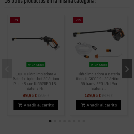
16 otros productos en la misma categoría:
-17%
-23%
En Stock
En Stock
WORX Hidrolimpiadora A
Hidrolimpiadora a Batería
Batería Hydroshot 20V Worx
Worx WG633E.9 | 20V Nitro |
PowerShare WG620E.9 | Sin
56 bares, 220 L/h | Sin
Batería Ni...
Batería...
89,95 €
129,95 €
108,84 €
169,34 €
Añadir al carrito
Añadir al carrito