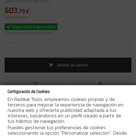
Referencia
CK-HI-15342
603
,79
€
IVA incluido
Disponible bajo pedido
Consultar disponibilidad
Añadir al carrito
Configuración de Cookies
En Radikal Tools, empleamos cookies propias y de
terceros para mejorar la experiencia de navegación en
¿Por qué comprar en Radikal Tools?
nuestra web y ofrecerte publicidad adaptada a tus
intereses, basándonos en un perfil creado a partir de
tus hábitos de navegación.
Entrega en 24/48h laborables
Puedes gestionar tus preferencias de cookies
Stock real. Envío urgente disponible
seleccionando la opción "Personalizar selección". Desde