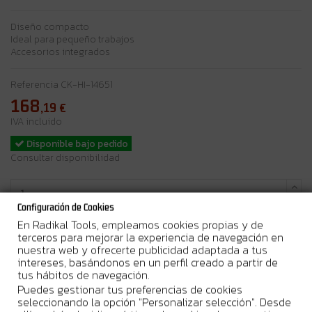
Diseño compacto
Ideal para pequeño trabajos
Accesorios integrados
Referencia
CK-HI-14651
168
,19
€
IVA incluido
Disponible bajo pedido
Consultar disponibilidad
Configuración de Cookies
En Radikal Tools, empleamos cookies propias y de
Añadir al carrito
terceros para mejorar la experiencia de navegación en
nuestra web y ofrecerte publicidad adaptada a tus
intereses, basándonos en un perfil creado a partir de
tus hábitos de navegación.
Puedes gestionar tus preferencias de cookies
seleccionando la opción "Personalizar selección". Desde