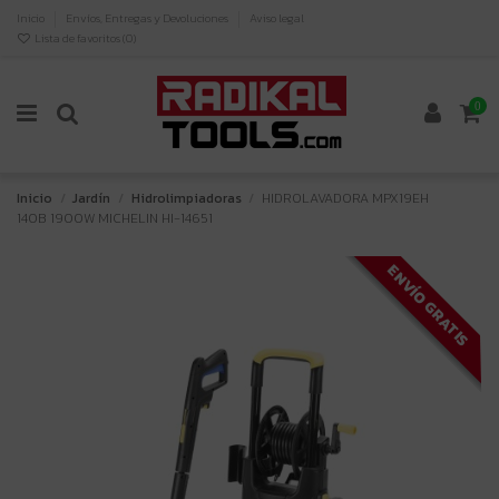
Inicio
Envíos, Entregas y Devoluciones
Aviso legal
Lista de favoritos (
0
)
0
Inicio
Jardín
Hidrolimpiadoras
HIDROLAVADORA MPX19EH
140B 1900W MICHELIN HI-14651
ENVÍO GRATIS