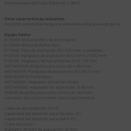
Incertidumbre del ruido (Factor K): 3 dB(A)
Otras características relevantes
Depósito inoxidable Manguera antiestática Manguera giratoria
Equipo básico
P-70297: Bolsa de filtro de eliminación
P-72899: Bolsa de fieltro 5pcs
P-72942: Tubo de aspiración 35 x 520 mm, 2 unidades
P-81739: Manguera de aspiración Ø 32 mm x 3 500 mm
P-81745: Adaptador de herramientas Ø 25 / 35 mm
W107402706: Boquilla para suelo 36 x 260 mm
W107406115: Manguera de aspiración 32 x 3500 mm
W107409979: Porta tubos.
W107418661: Adaptador de herramientas
W107418680: Adaptador de aspiración, Ø 38 mm.
W14295: Boquilla para suelo Universal, Húmedo
Aspirador de polvo húmedo /seco para limpieza
Cable de alimentación: 5,0 m
Capacidad del depósito para líquidos: 12 L
Capacidad del depósito para polvo: 15 L
Clase de polvo: L
Diámetro de tubo de aspiración: 32 mm