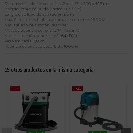
Dimensiones de producto (L x W x H): 371 x 390 x 495 mm
Incertidumbre del ruido (Factor K): 3 dB(A)
Longitud de tubo de aspiración: 3,5 m
Max. Carga conectable a la toma de corriente: 2600 W
Máx. sellado de succión: 210 mbar
Nivel de potencia sonora (LWA): 72 dB(A)
Nivel de presión sonora (LpA): 64 dB(A)
Peso sin cable: 7,0 kg
Potencia de entrada absorbida: 1000 W
15 otros productos en la misma categoría:
-14%
-42%
En Stock
En Stock