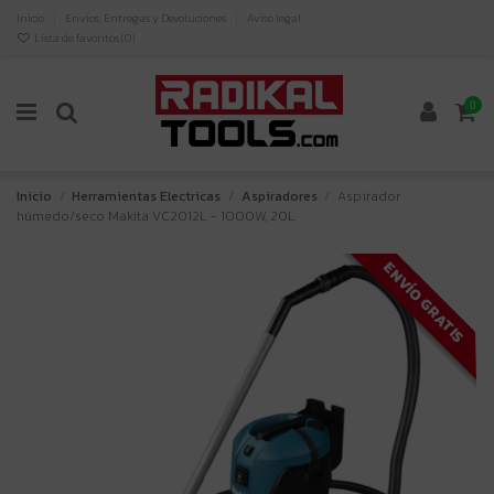
Inicio
Envíos, Entregas y Devoluciones
Aviso legal
Lista de favoritos (
0
)
0
Inicio
Herramientas Electricas
Aspiradores
Aspirador
húmedo/seco Makita VC2012L - 1000W, 20L
ENVÍO GRATIS