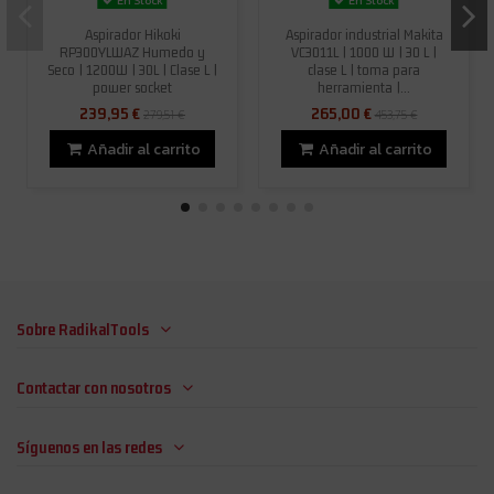
Aspirador Hikoki
Aspirador industrial Makita
RP300YLWAZ Humedo y
VC3011L | 1000 W | 30 L |
Seco | 1200W | 30L | Clase L |
clase L | toma para
power socket
herramienta |...
239,95 €
265,00 €
279,51 €
453,75 €
Añadir al carrito
Añadir al carrito
Sobre RadikalTools
Contactar con nosotros
Síguenos en las redes