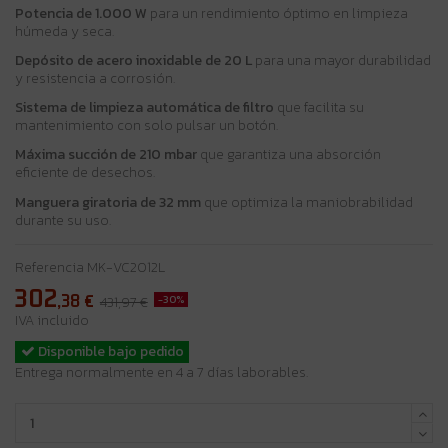
Potencia de 1.000 W
para un rendimiento óptimo en limpieza
húmeda y seca.
Depósito de acero inoxidable de 20 L
para una mayor durabilidad
y resistencia a corrosión.
Sistema de limpieza automática de filtro
que facilita su
mantenimiento con solo pulsar un botón.
Máxima succión de 210 mbar
que garantiza una absorción
eficiente de desechos.
Manguera giratoria de 32 mm
que optimiza la maniobrabilidad
durante su uso.
Referencia
MK-VC2012L
302
,38
€
-30%
431,97 €
IVA incluido
Disponible bajo pedido
Entrega normalmente en 4 a 7 días laborables.