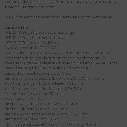
3 velocidades eléctricas Luz de trabajo incorporada Manguera
giratoria Sistema antirestart
HEPA Filter Motor sin escobillas Next Generation Technology
Equipo básico
191D65-8: Boquilla para esquinas larga
191D67-4: Cepillo redondo blanco
191T96-3: Bolsa de filtro, 10 pcs
Aspirador vertical XGT® 40V
Bajo nivel de ruido para trabajar cómodamente El circuito de
protección de la batería protege contra la sobrecarga, la
sobredescarga y el sobrecalentamiento. El filtro HEPA se utiliza
para capturar partículas muy finas con eficacia
Capacidad de la bolsa de polvo: 5,0 L
Dimensiones de producto (L x W x H): 326 x 381 x 1146 mm
Incertidumbre de vibración (Factor K): 1,5 m/s²
Incertidumbre del ruido (Factor K): 2,5 dB(A)
Máx. sellado de succión: 150 mbar
Motor sin escobillas: 1
Nivel de presión sonora (LpA): ≤ 70 dB(A)
Nivel de vibración (3 ejes): ≤ 2,5 m/s²
Peso de la herramienta con batería: 8,1 - 9,3 kg
Peso neto del producto: 6,8 kg
Química de la batería (Ni-Cd / Ni-MH / Li-ion): Li-ion