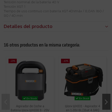
Tensión nominal de la batería: 40 V
Tensión XGT: 1
Tiempo de uso continuo con batería XGT 40Vmáx / 8,0Ah: 160 /
80 / 40 min
Detalles del producto
16 otros productos en la misma categoría:
-23%
-43%
En Stock
En Stock
Aspirador de Coche a
Worx WX031 - Aspirador 4
Bateria Worx WX030.9 - 20V
en 1 20V BL (1bat 4.0Ah)