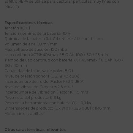
El filtro HEPA se utiliza para capturar partículas muy finas con
eficacia
Especificaciones técnicas
Tensión XGT: 1
Tensión nominal de la batería: 40 V
Química de la batería (Ni-Cd / Ni-MH / Li-ion): Li-ion
Volumen de aire: 1,8 m³/min
Máx. sellado de succión: 150 mbar
Uso continuo XGT® 40Vmax / 5,0 Ah: 100 / 50 / 25 min
Tiempo de uso continuo con batería XGT 40Vmáx / 8,0Ah: 160 /
80 / 40 min
Capacidad de la bolsa de polvo: 5,0 L
Nivel de presión sonora (L
): ≤ 70 dB(A)
pA
Incertidumbre del ruido (Factor K): 2,5 dB(A)
Nivel de vibración (3 ejes): ≤ 2,5 m/s²
Incertidumbre de vibración (Factor K): 1,5 m/s²
Peso neto del producto: 6,8 kg
Peso de la herramienta con batería: 8,1 - 9,3 kg
Dimensiones de producto (L x W x H): 326 x 381 x 1146 mm
Motor sin escobillas: 1
Otras características relevantes