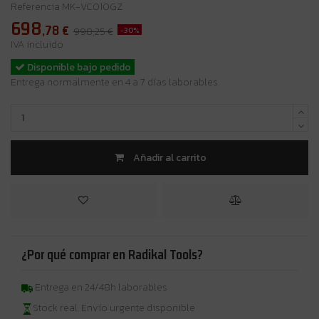
Referencia
MK-VC010GZ
698
,78
€
-30%
998,25 €
IVA incluido
Disponible bajo pedido
Entrega normalmente en 4 a 7 días laborables.
Añadir al carrito
¿Por qué comprar en Radikal Tools?
Entrega en 24/48h laborables
Stock real. Envío urgente disponible