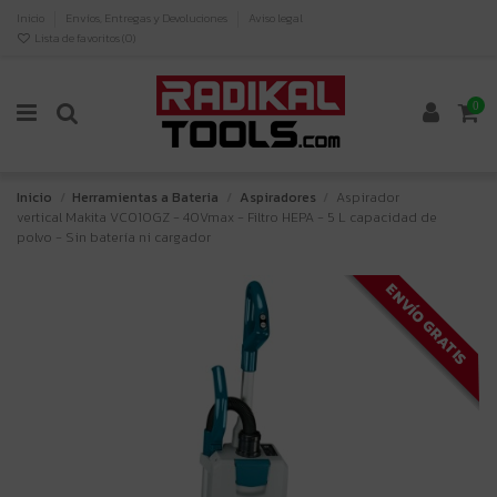
Inicio
Envíos, Entregas y Devoluciones
Aviso legal
Lista de favoritos (
0
)
0
Inicio
Herramientas a Bateria
Aspiradores
Aspirador
vertical Makita VC010GZ - 40Vmax - Filtro HEPA - 5 L capacidad de
polvo - Sin batería ni cargador
ENVÍO GRATIS