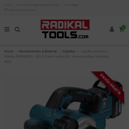
Inicio
Envíos, Entregas y Devoluciones
Aviso legal
Lista de favoritos (
0
)
0
Inicio
Herramientas a Bateria
Cepillos
Cepillo eléctrico
Makita DKP181RTJ - 18V, 82 mm, motor BL sin escobillas, sistema
AWS
ENVÍO GRATIS