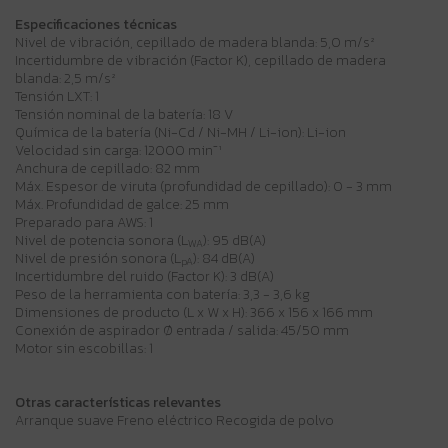
Especificaciones técnicas
Nivel de vibración, cepillado de madera blanda: 5,0 m/s²
Incertidumbre de vibración (Factor K), cepillado de madera
blanda: 2,5 m/s²
Tensión LXT: 1
Tensión nominal de la batería: 18 V
Química de la batería (Ni-Cd / Ni-MH / Li-ion): Li-ion
Velocidad sin carga: 12000 min⁻¹
Anchura de cepillado: 82 mm
Máx. Espesor de viruta (profundidad de cepillado): 0 - 3 mm
Máx. Profundidad de galce: 25 mm
Preparado para AWS: 1
Nivel de potencia sonora (L
): 95 dB(A)
WA
Nivel de presión sonora (L
): 84 dB(A)
pA
Incertidumbre del ruido (Factor K): 3 dB(A)
Peso de la herramienta con batería: 3,3 - 3,6 kg
Dimensiones de producto (L x W x H): 366 x 156 x 166 mm
Conexión de aspirador Ø entrada / salida: 45/50 mm
Motor sin escobillas: 1
Otras características relevantes
Arranque suave Freno eléctrico Recogida de polvo