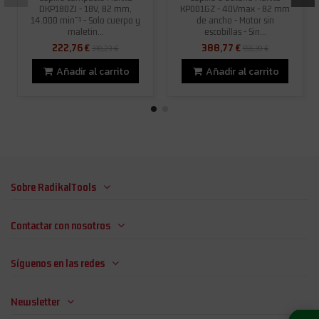
DKP180ZJ - 18V, 82 mm,
KP001GZ - 40Vmax - 82 mm
14.000 minˉ¹ - Solo cuerpo y
de ancho - Motor sin
maletin...
escobillas - Sin...
222,76 €
388,77 €
318,23 €
555,39 €
Añadir al carrito
Añadir al carrito
Sobre RadikalTools
Contactar con nosotros
Síguenos en las redes
Newsletter