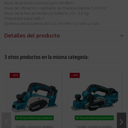
Nivel de presión sonora (LpA): 84 dB(A)
Nivel de vibración, cepillado de madera blanda: 5,0 m/s²
Peso de la herramienta con batería: 3,3 - 3,6 kg
Preparado para AWS: 1
Química de la batería (Ni-Cd / Ni-MH / Li-ion): Li-ion
Detalles del producto
3 otros productos en la misma categoría:
-30%
-30%
Disponible bajo pedido
Disponible bajo pedido
Cepillo compacto Makita
Cepillo a batería Makita