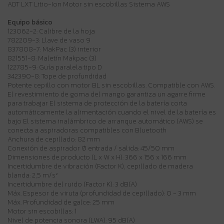
ADT LXT Litio-Ion Motor sin escobillas Sistema AWS
Equipo básico
123062-2: Calibre de la hoja
782209-3: Llave de vaso 9
837808-7: MakPac (3) interior
821551-8: Maletín Makpac (3)
122785-9: Guía paralela tipo D
342390-8: Tope de profundidad
Potente cepillo con motor BL sin escobillas. Compatible con AWS.
El revestimiento de goma del mango garantiza un agarre firme
para trabajar El sistema de protección de la batería corta
automáticamente la alimentación cuando el nivel de la batería es
bajo El sistema inalámbrico de arranque automático (AWS) se
conecta a aspiradoras compatibles con Bluetooth
Anchura de cepillado: 82 mm
Conexión de aspirador Ø entrada / salida: 45/50 mm
Dimensiones de producto (L x W x H): 366 x 156 x 166 mm
Incertidumbre de vibración (Factor K), cepillado de madera
blanda: 2,5 m/s²
Incertidumbre del ruido (Factor K): 3 dB(A)
Máx. Espesor de viruta (profundidad de cepillado): 0 - 3 mm
Máx. Profundidad de galce: 25 mm
Motor sin escobillas: 1
Nivel de potencia sonora (LWA): 95 dB(A)