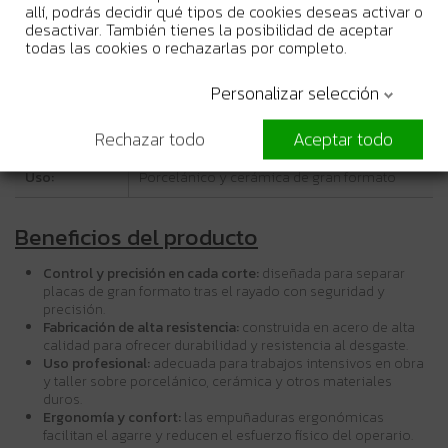
allí, podrás decidir qué tipos de cookies deseas activar o
Características técnicas
desactivar. También tienes la posibilidad de aceptar
todas las cookies o rechazarlas por completo.
Aplicación:
Separación de placas tras el rayado
Personalizar selección
Material:
Acero de alta resistencia
Rechazar todo
Aceptar todo
Empuñadura:
Ergonómica y antideslizante
Uso:
Porcelánico y cerámica de gran formato
Beneficios del producto
Control y precisión en cada corte:
diseñada para separar
placas de gran formato tras el rayado con seguridad y
precisión.
Fabricación de alta resistencia:
construida en acero de alta
calidad para ofrecer durabilidad y resistencia al desgaste.
Uso profesional:
adecuada para trabajos intensivos en obra
y taller sobre porcelánico, cerámica y otros materiales
duros.
Ergonomía y confort:
las empuñaduras ergonómicas
facilitan el agarre y reducen el esfuerzo físico del operario.