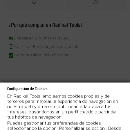
¿Por qué comprar en Radikal Tools?
Entrega en 24/48h laborables
Stock real. Envío urgente disponible
Garantia Oficial del Fabricante
Más Información
Configuración de Cookies
En Radikal Tools, empleamos cookies propias y de
La
Tenaza Cortadora Infinity Cortag
es la herramienta ideal para
terceros para mejorar la experiencia de navegación en
separar con precisión placas de gran formato después del
nuestra web y ofrecerte publicidad adaptada a tus
rayado. Fabricada en
acero de alta resistencia
y equipada con
intereses, basándonos en un perfil creado a partir de
empuñaduras ergonómicas, garantiza una separación controlada
tus hábitos de navegación.
y segura en porcelánico y cerámica.
Puedes gestionar tus preferencias de cookies
seleccionando la opción "Personalizar selección". Desde