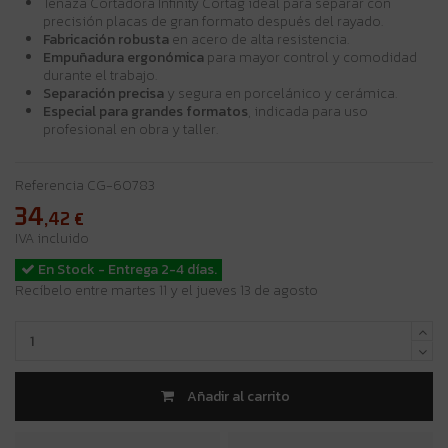
Tenaza Cortadora Infinity Cortag ideal para separar con
precisión placas de gran formato después del rayado.
Fabricación robusta
en acero de alta resistencia.
Empuñadura ergonómica
para mayor control y comodidad
durante el trabajo.
Separación precisa
y segura en porcelánico y cerámica.
Especial para grandes formatos
, indicada para uso
profesional en obra y taller.
Referencia
CG-60783
34
,42
€
IVA incluido
En Stock - Entrega 2-4 días.
Recíbelo entre martes 11 y el jueves 13 de agosto
Añadir al carrito