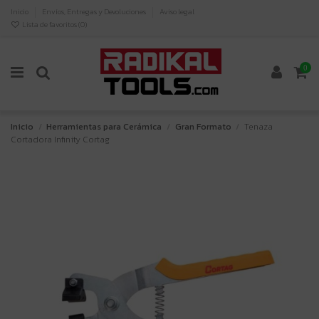
Inicio
Envíos, Entregas y Devoluciones
Aviso legal
Lista de favoritos (
0
)
0
Inicio
Herramientas para Cerámica
Gran Formato
Tenaza
Cortadora Infinity Cortag