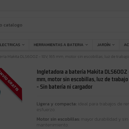
ELECTRICAS
HERRAMIENTAS A BATERIA
JARDÍN
AC
ería Makita DLS600Z - 18V, 165 mm, motor sin escobillas, luz de trabajo
Ingletadora a batería Makita DLS600Z 
NVÍO GRATIS
mm, motor sin escobillas, luz de trabajo
- Sin batería ni cargador
Ligera y compacta:
ideal para trabajos de re
esfuerzo.
Motor sin escobillas:
mayor durabilidad y sin
mantenimiento.