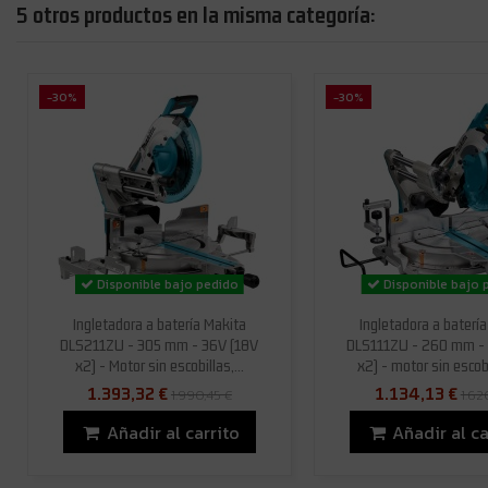
5 otros productos en la misma categoría:
-30%
-30%
Disponible bajo pedido
Disponible bajo 
Ingletadora a batería Makita
Ingletadora a baterí
DLS211ZU - 305 mm - 36V (18V
DLS111ZU - 260 mm -
x2) - Motor sin escobillas,...
x2) - motor sin escobi
1.393,32 €
1.134,13 €
1.990,45 €
1.62
Añadir al carrito
Añadir al ca