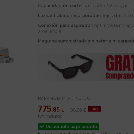
Capacidad de corte:
hasta 46 x 92 mm, perfec
Luz de trabajo incorporada:
mejora la visibil
Conexión para aspirador:
optimiza la recogi
área limpia.
Máquina suministrada sin batería ni cargad
Referencia
MK-DLS600Z
775
,85
€
1.108,36 €
-30%
IVA incluido
Disponible bajo pedido
Entrega normalmente en 4 a 7 días laborable