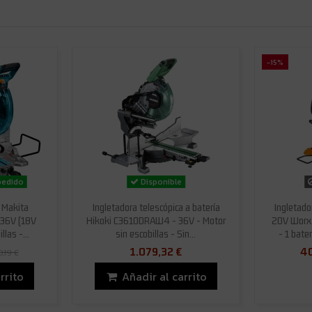
-15%
pedido
Disponible
a Makita
Ingletadora telescópica a batería
Ingleta
 36V (18V
Hikoki C3610DRAW4 - 36V - Motor
20V Worx
llas -...
sin escobillas - Sin...
- 1 bate
1.079,32 €
40
0,19 €
rrito
Añadir al carrito