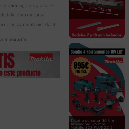
ta para ingletes y biseles.
idad del área de corte.
da de polvo, manteniendo el
or ni maletín
s.