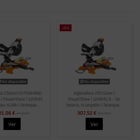
-15%
No disponible
No disponible
dora 216mm EXTRAHAND
Ingletadora 20V Worx |
 | PowerShare | WX845
PowerShare | WX845.9 - Sin
rías 4,0Ah | Arranque...
batería, ni cargador | Arranque...
1,06 €
307,52 €
471,84 €
361,79 €
Ver
Ver