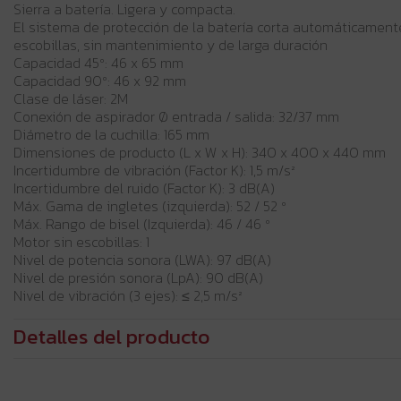
Sierra a batería. Ligera y compacta.
El sistema de protección de la batería corta automáticamente 
escobillas, sin mantenimiento y de larga duración
Capacidad 45º: 46 x 65 mm
Capacidad 90º: 46 x 92 mm
Clase de láser: 2M
Conexión de aspirador Ø entrada / salida: 32/37 mm
Diámetro de la cuchilla: 165 mm
Dimensiones de producto (L x W x H): 340 x 400 x 440 mm
Incertidumbre de vibración (Factor K): 1,5 m/s²
Incertidumbre del ruido (Factor K): 3 dB(A)
Máx. Gama de ingletes (izquierda): 52 / 52 º
Máx. Rango de bisel (Izquierda): 46 / 46 º
Motor sin escobillas: 1
Nivel de potencia sonora (LWA): 97 dB(A)
Nivel de presión sonora (LpA): 90 dB(A)
Nivel de vibración (3 ejes): ≤ 2,5 m/s²
Detalles del producto