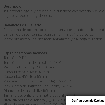
Descripción
Ingletadora ligera y precisa que funciona con batería y que 
inglete a izquierda y derecha.
Beneficios del usuario
El sistema de protección de la batería corta automáticamente
La luz fluorescente incorporada ilumina el filo de corte
Motor sin escobillas, sin mantenimiento y de larga duración
Especificaciones técnicas
Tensión LXT: 1
Tensión nominal de la batería: 18 V
Velocidad sin carga: 5000 min⁻¹
Capacidad 90º: 46 x 92 mm
Capacidad 45º: 46 x 65 mm
Máx. Rango de bisel (Izquierda): 46 / 46 º
Máx. Gama de ingletes (izquierda): 52 / 52 º
Diámetro de la cuchilla: 165 mm
Tamaño del orificio (diámetro del orificio): 20 mm
Nivel de potencia sonora (L
): 97 dB(A)
Configuración de Cookies
WA
Nivel de presión sonora (L
): 90 dB(A)