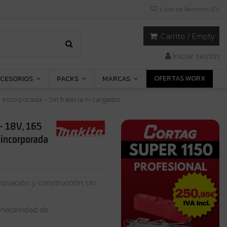
Lista de favoritos (
0
)
Carrito
/
Empty
Iniciar sesión
OFERTAS WORX
CESORIOS
PACKS
MARCAS
 incorporada - Sin batería ni cargador
- 18V, 165
 incorporada
novación y construcción sin
 necesidad de