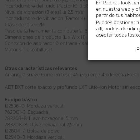
pA
En Radikal Tools, e
Incertidumbre del ruido (Factor K): 3 dB(A)
en nuestra web y of
Nivel de vibración (3 ejes): ≤ 2,5 m/s²
partir de tus hábit
Incertidumbre de vibración (Factor K): 1,5 m/s²
Puedes gestionar tu
Clase de láser: 2M
allí, podrás decidir
Peso de la herramienta con batería: 6,3 - 6,6 kg
aceptar todas las c
Dimensiones de producto (L x W x H): 340 x 400 x 440 mm
Conexión de aspirador Ø entrada / salida: 32/37 mm
P
Motor sin escobillas: 1
Otras características relevantes
Arranque suave Corte en bisel 45 izquierda 45 derecha Freno 
ADT DXT corte exacto y profundo LXT Litio-Ion Motor sin esco
Equipo básico
122536-0: Mordaza vertical
762001-3: Escuadra
783203-8: Llave hexagonal 5 mm
783208-8: Llave hexagonal 2,5 mm
122884-7: Bolsa de polvo
122940-3: Mordaza vertical