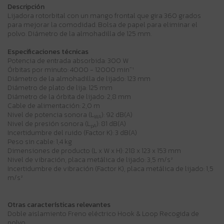
Descripción
Lijadora rotorbital con un mango frontal que gira 360 grados
para mejorar la comodidad. Bolsa de papel para eliminar el
polvo. Diámetro de la almohadilla de 125 mm.
Especificaciones técnicas
Potencia de entrada absorbida: 300 W
Órbitas por minuto: 4000 - 12000 min⁻¹
Diámetro de la almohadilla de lijado: 123 mm
Diámetro de plato de lija: 125 mm
Diámetro de la órbita de lijado: 2,8 mm
Cable de alimentación: 2,0 m
Nivel de potencia sonora (L
): 92 dB(A)
WA
Nivel de presión sonora (L
): 81 dB(A)
pA
Incertidumbre del ruido (Factor K): 3 dB(A)
Peso sin cable: 1,4 kg
Dimensiones de producto (L x W x H): 218 x 123 x 153 mm
Nivel de vibración, placa metálica de lijado: 3,5 m/s²
Incertidumbre de vibración (Factor K), placa metálica de lijado: 1,5
m/s²
Otras características relevantes
Doble aislamiento Freno eléctrico Hook & Loop Recogida de
polvo