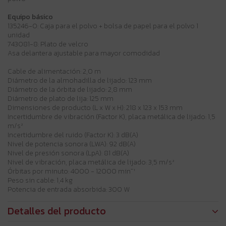
Equipo básico
135246-0: Caja para el polvo + bolsa de papel para el polvo 1
unidad
743081-8: Plato de velcro
Asa delantera ajustable para mayor comodidad
Cable de alimentación: 2,0 m
Diámetro de la almohadilla de lijado: 123 mm
Diámetro de la órbita de lijado: 2,8 mm
Diámetro de plato de lija: 125 mm
Dimensiones de producto (L x W x H): 218 x 123 x 153 mm
Incertidumbre de vibración (Factor K), placa metálica de lijado: 1,5
m/s²
Incertidumbre del ruido (Factor K): 3 dB(A)
Nivel de potencia sonora (LWA): 92 dB(A)
Nivel de presión sonora (LpA): 81 dB(A)
Nivel de vibración, placa metálica de lijado: 3,5 m/s²
Órbitas por minuto: 4000 - 12000 min⁻¹
Peso sin cable: 1,4 kg
Potencia de entrada absorbida: 300 W
Detalles del producto