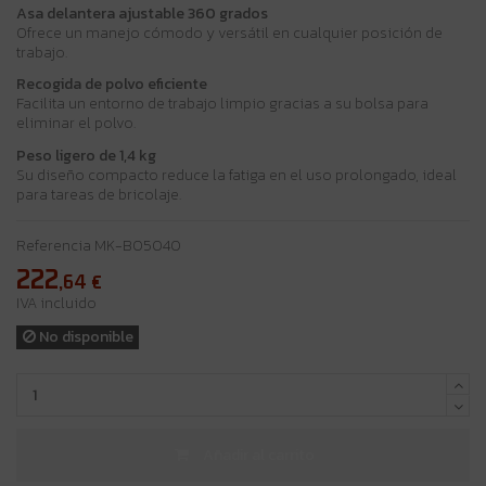
Asa delantera ajustable 360 grados
Ofrece un manejo cómodo y versátil en cualquier posición de
trabajo.
Recogida de polvo eficiente
Facilita un entorno de trabajo limpio gracias a su bolsa para
eliminar el polvo.
Peso ligero de 1,4 kg
Su diseño compacto reduce la fatiga en el uso prolongado, ideal
para tareas de bricolaje.
Referencia
MK-BO5040
222
,64
€
IVA incluido
No disponible
Añadir al carrito