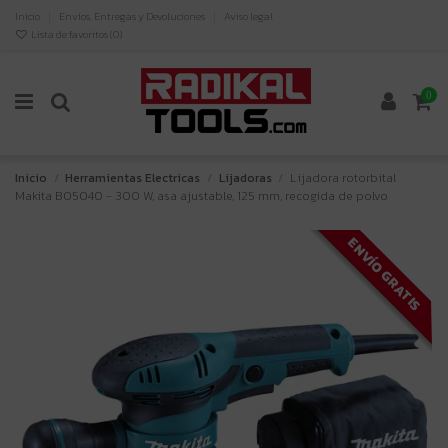
Inicio
Envíos, Entregas y Devoluciones
Aviso legal
Lista de favoritos (
0
)
0
Inicio
Herramientas Electricas
Lijadoras
Lijadora rotorbital
Makita BO5040 - 300 W, asa ajustable, 125 mm, recogida de polvo
ENVÍO GRATIS