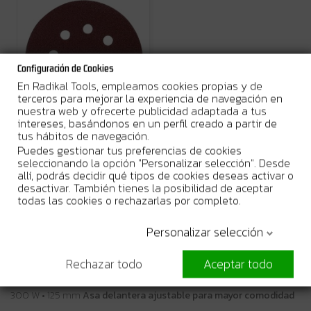
Configuración de Cookies
En Radikal Tools, empleamos cookies propias y de
terceros para mejorar la experiencia de navegación en
nuestra web y ofrecerte publicidad adaptada a tus
En Stock
intereses, basándonos en un perfil creado a partir de
Disco de Lija 125 mm con
tus hábitos de navegación.
Velcro - 10 unidades
Puedes gestionar tus preferencias de cookies
6,66 €
seleccionando la opción "Personalizar selección". Desde
allí, podrás decidir qué tipos de cookies deseas activar o
Añadir al carrito
desactivar. También tienes la posibilidad de aceptar
todas las cookies o rechazarlas por completo.
Personalizar selección
Rechazar todo
Aceptar todo
Más Información
300 W • 125 mm
Asa delantera ajustable para mayor comodidad