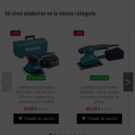
16 otros productos en la misma categoría:
-41%
-47%
En Stock
En Stock
Lijadora Orbital Makita
Lijadora orbital Makita
BO4556K | 200 W | 114 x
M9203B - 190 W, diseño
140 mm | Compacta y
compacto y recogida de
Silenciosa con Maletín
polvo
96,65 €
65,00 €
163,35 €
123,42 €
Añadir al carrito
Añadir al carrito