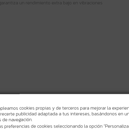
 garantiza un rendimiento extra bajo en vibraciones
mpleamos cookies propias y de terceros para mejorar la experie
recerte publicidad adaptada a tus intereses, basándonos en un 
os de navegación.
m/s²
s preferencias de cookies seleccionando la opción "Personaliza