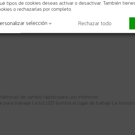
 en hormigón: 1,5 m/s²
 qué tipos de cookies deseas activar o desactivar. También tienes
ookies o rechazarlas por completo.
ersonalizar selección
Rechazar todo
rabajo incorporada Maletín de transporte Vástago SDS-PLUS Vel
ortabrocas de cambio rápido para uso intensivo.
para trabajar La luz LED ilumina el lugar de trabajo La tecnolo