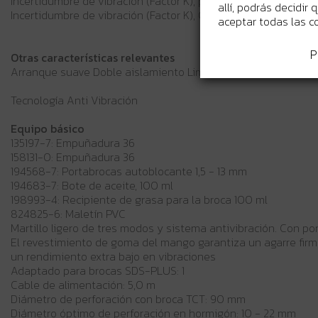
Incertidumbre de vibración (Factor K), perforación con martillo
allí, podrás decidir
Incertidumbre de vibración (Factor K), Cincelado: 1,5 m/s²
aceptar todas las c
P
Otras características relevantes
Arranque suave Doble aislamiento Limitador de par Luz de t
Tecnología Anti Vibración
Equipo básico
135197-7: Empuñadura 36
158131-0: Empuñadura 36
194568-7: Portabrocas autoblocante 1,5 - 13 mm
194683-7: Bote de aceite, 100 ml
198993-4: Recipiente de grasa para la broca 100 ml
824825-6: Maletín PVC
Martillo ligero de tres modos y sistema antivibración. Con p
El revestimiento de goma del mango garantiza un agarre firme 
un rendimiento extra bajo en vibraciones
Adaptado para brocas SDS-PLUS: 1
Cable de alimentación: 5,0 m
Diámetro de perforación con broca TCT: 90 mm
Diámetro óptimo de perforación en hormigón: 10 - 22 mm