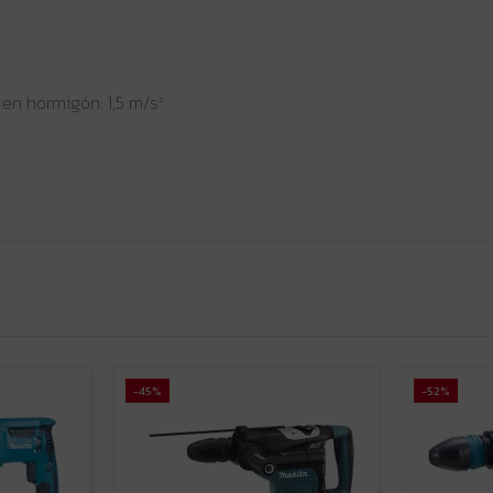
 en hormigón: 1,5 m/s²
-45%
-52%