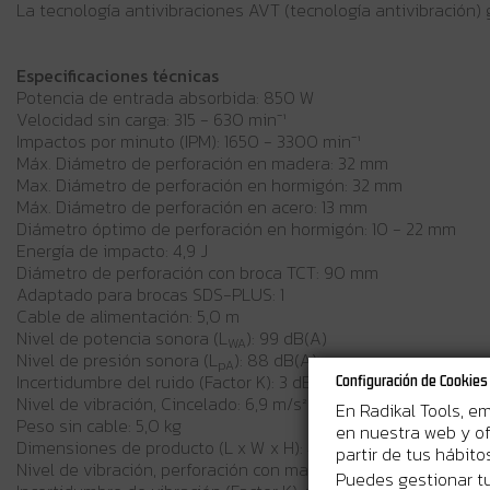
La tecnología antivibraciones AVT (tecnología antivibración)
Especificaciones técnicas
Potencia de entrada absorbida: 850 W
Velocidad sin carga: 315 - 630 min⁻¹
Impactos por minuto (IPM): 1650 - 3300 min⁻¹
Máx. Diámetro de perforación en madera: 32 mm
Max. Diámetro de perforación en hormigón: 32 mm
Máx. Diámetro de perforación en acero: 13 mm
Diámetro óptimo de perforación en hormigón: 10 - 22 mm
Energía de impacto: 4,9 J
Diámetro de perforación con broca TCT: 90 mm
Adaptado para brocas SDS-PLUS: 1
Cable de alimentación: 5,0 m
Nivel de potencia sonora (L
): 99 dB(A)
WA
Nivel de presión sonora (L
): 88 dB(A)
pA
Incertidumbre del ruido (Factor K): 3 dB(A)
Configuración de Cookies
Nivel de vibración, Cincelado: 6,9 m/s²
En Radikal Tools, e
Peso sin cable: 5,0 kg
en nuestra web y of
Dimensiones de producto (L x W x H): 424 x 114 x 239 mm
partir de tus hábit
Nivel de vibración, perforación con martillo en hormigón: 8,7 
Puedes gestionar tu