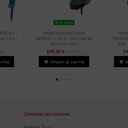
En Stock
 HR2630 |
Martillo combinado Makita
Marti
m | 2,4 J
HR4511C | 1.350 W | SDS-MAX 45
HM0870C 
mm | 9,4 J | AVT
MAX, v
699,95 €
34
96 €
1.262,03 €
rrito
Añadir al carrito
A
Contactar con nosotros
Radikal Tools