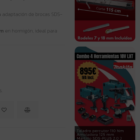
la adaptación de brocas SDS-
mm
en hormigón, ideal para
s.