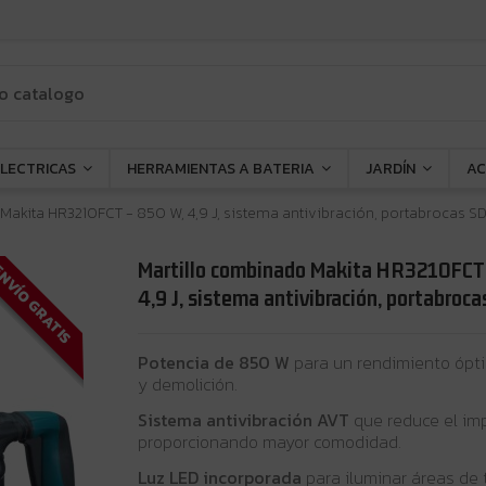
ELECTRICAS
HERRAMIENTAS A BATERIA
JARDÍN
AC
Makita HR3210FCT - 850 W, 4,9 J, sistema antivibración, portabrocas 
Martillo combinado Makita HR3210FCT
NVÍO GRATIS
4,9 J, sistema antivibración, portabro
Potencia de 850 W
para un rendimiento ópti
y demolición.
Sistema antivibración AVT
que reduce el im
proporcionando mayor comodidad.
Luz LED incorporada
para iluminar áreas de 