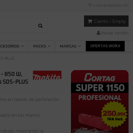
Lista de favoritos (
0
)
Carrito
/
Empty
Iniciar sesión
OFERTAS WORX
CESORIOS
PACKS
MARCAS
SDS-PLUS
 - 850 W,
cas SDS-PLUS
mo en tareas de perforación
pacto en las manos,
trabajo, mejorando la