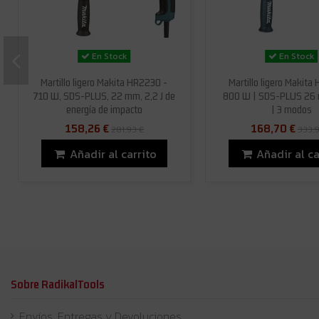
En Stock
En Stock
Martillo ligero Makita HR2230 -
Martillo ligero Makita
710 W, SDS-PLUS, 22 mm, 2,2 J de
800 W | SDS-PLUS 26 m
energía de impacto
| 3 modos
158,26 €
168,70 €
281,93 €
333,
Añadir al carrito
Añadir al ca
Sobre RadikalTools
Envíos, Entregas y Devoluciones