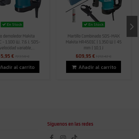
En Stock
En Stock
llo demoledor Makita
Martillo Combinado SDS-MAX
- 1.100 W, 7,6 J, SDS-
Makita HR4501C | 1.350 W | 45
elocidad variable,...
mm | 10,1 J
5,95 €
609,95 €
723,58 €
1.212,42 €
ñadir al carrito
Añadir al carrito
Síguenos en las redes