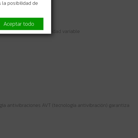
 la posibilidad de
Aceptar todo
ocidad constante Velocidad variable
gía antivibraciones AVT (tecnología antivibración) garantiza