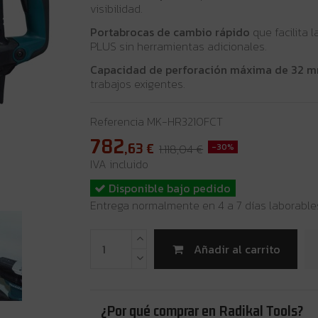
visibilidad.
Portabrocas de cambio rápido
que facilita 
PLUS sin herramientas adicionales.
Capacidad de perforación máxima de 32 
trabajos exigentes.
Referencia
MK-HR3210FCT
782
,63
€
1.118,04 €
-30%
IVA incluido
Disponible bajo pedido
Entrega normalmente en 4 a 7 días laborable
Añadir al carrito
¿Por qué comprar en Radikal Tools?