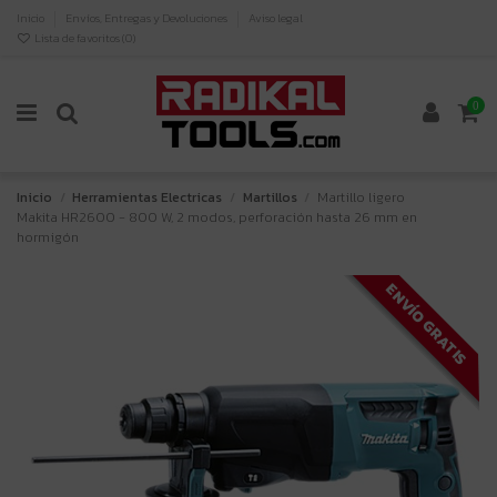
Inicio
Envíos, Entregas y Devoluciones
Aviso legal
Lista de favoritos (
0
)
0
Inicio
Herramientas Electricas
Martillos
Martillo ligero
Makita HR2600 - 800 W, 2 modos, perforación hasta 26 mm en
hormigón
ENVÍO GRATIS