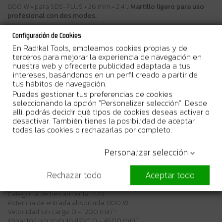
800 W • para SDS-PLUS • 26 mm • 2,4 J
Martillo ligero para uso
profesional con dos modos.
Descripción
Configuración de Cookies
Martillo ligero compatible para SDS-PLUS. Adecuado para un
En Radikal Tools, empleamos cookies propias y de
taladrado suave. Capacidad del motor de 800 W y velocidad
terceros para mejorar la experiencia de navegación en
regulable entre 0 y 1 200 min-1 desde un interruptor. Energía de
nuestra web y ofrecerte publicidad adaptada a tus
impacto de 2,4 J y rango de perforación óptimo de 8 - 18 mm en
intereses, basándonos en un perfil creado a partir de
hormigón. Capacidad de perforación máxima de 26 mm en
tus hábitos de navegación.
hormigón.
Puedes gestionar tus preferencias de cookies
seleccionando la opción "Personalizar selección". Desde
Beneficios del usuario
allí, podrás decidir qué tipos de cookies deseas activar o
Asa lateral giratoria 360
desactivar. También tienes la posibilidad de aceptar
Doble aislamiento
todas las cookies o rechazarlas por completo.
Empuñadura ergonómica
Funcionamiento en 2 modos: "Sólo rotación" o "Martilleo con
rotación".
Personalizar selección
Velocidad variable
Rechazar todo
Aceptar todo
Especificaciones técnicas
Categoría de herramienta: 2128
Potencia de entrada absorbida: 800 W
Velocidad sin carga: 0 - 1200 min⁻¹
Impactos por minuto (IPM): 0 - 4600 min⁻¹