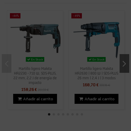
-44%
-49%
En Stock
En Stock
Martillo ligero Makita
Martillo ligero Makita
HR2230 - 710 W, SDS-PLUS,
HR2630 | 800 W | SDS-PLUS
22 mm, 2,2 J de energía de
26 mm | 2,4 J | 3 modos
impacto
168,70 €
333,96 €
158,26 €
281,93 €
Añadir al carrito
Añadir al carrito