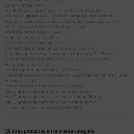
824914-7: Maletín PVC
Martillo ligero para uso profesional con dos modos.
Asa lateral giratoria 360 Doble aislamiento Empuñadura
ergonómica Funcionamiento en 2 modos: "Sólo rotación" o
"Martilleo con rotación". Velocidad variable
Adaptado para brocas SDS-PLUS: 1
Cable de alimentación: 2,5 m
Categoría de herramienta: 2128
Diámetro de perforación con broca TCT: 68 mm
Diámetro óptimo de perforación en hormigón: 8 - 18 mm
Dimensiones de producto (L x W x H): 361 x 77 x 209 mm
Energía de impacto: 2,4 J
Impactos por minuto (IPM): 0 - 4600 min⁻¹
Incertidumbre de vibración (Factor K), perforación con martillo en
hormigón: 1,5 m/s²
Incertidumbre del ruido (Factor K): 3 dB(A)
Máx. Diámetro de perforación en acero: 13 mm
Max. Diámetro de perforación en hormigón: 26 mm
Máx. Diámetro de perforación en madera: 32 mm
Nivel de potencia sonora (LWA): 101 dB(A)
16 otros productos en la misma categoría: