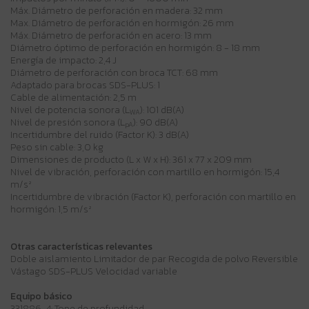
Máx. Diámetro de perforación en madera: 32 mm
Max. Diámetro de perforación en hormigón: 26 mm
Máx. Diámetro de perforación en acero: 13 mm
Diámetro óptimo de perforación en hormigón: 8 - 18 mm
Energía de impacto: 2,4 J
Diámetro de perforación con broca TCT: 68 mm
Adaptado para brocas SDS-PLUS: 1
Cable de alimentación: 2,5 m
Nivel de potencia sonora (L
): 101 dB(A)
WA
Nivel de presión sonora (L
): 90 dB(A)
pA
Incertidumbre del ruido (Factor K): 3 dB(A)
Peso sin cable: 3,0 kg
Dimensiones de producto (L x W x H): 361 x 77 x 209 mm
Nivel de vibración, perforación con martillo en hormigón: 15,4
m/s²
Incertidumbre de vibración (Factor K), perforación con martillo en
hormigón: 1,5 m/s²
Otras características relevantes
Doble aislamiento Limitador de par Recogida de polvo Reversible
Vástago SDS-PLUS Velocidad variable
Equipo básico
331886-4: Tope de profundidad