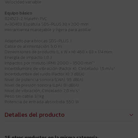
Velocidad variable
Equipo básico
824523-2: Maletín PVC
A-30483: Espátula SDS-PLUS 38 x 200 mm
Herramienta manejable y ligera para astillar
Adaptado para brocas SDS-PLUS: 1
Cable de alimentación: 5,0 m
Dimensiones de producto (L x W x H): 468 x 83 x 174 mm
Energía de impacto: 1,8 J
Impactos por minuto (IPM): 2000 - 3500 min⁻¹
Incertidumbre de vibración (Factor K), Cincelado: 1,5 m/s²
Incertidumbre del ruido (Factor K): 3 dB(A)
Nivel de potencia sonora (LWA): 95 dB(A)
Nivel de presión sonora (LpA): 81 dB(A)
Nivel de vibración, Cincelado: 7,8 m/s²
Peso sin cable: 3,1 kg
Potencia de entrada absorbida: 550 W
Detalles del producto
16 otros productos en la misma categoría: