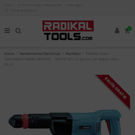
Inicio
Envíos, Entregas y Devoluciones
Aviso legal
Lista de favoritos (
0
)
0
Inicio
Herramientas Electricas
Martillos
Martillo mini-
demoledor Makita HK0500 - 550 W, 1,8 J, 12 ajustes de ángulo, SDS-
PLUS
ENVÍO GRATIS