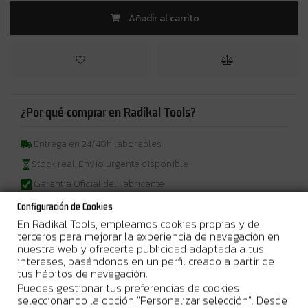
Añadir al carrito
¿Por qué comprar en Radikal Tools?
Entrega en 24/48h laborables
Stock real. Envío urgente disponible
Garantia Oficial del Fabricante
Configuración de Cookies
En Radikal Tools, empleamos cookies propias y de
terceros para mejorar la experiencia de navegación en
nuestra web y ofrecerte publicidad adaptada a tus
Más Información
intereses, basándonos en un perfil creado a partir de
tus hábitos de navegación.
550 W • para SDS-PLUS • 1,8 J
Herramienta manejable y ligera
Puedes gestionar tus preferencias de cookies
para astillar
seleccionando la opción "Personalizar selección". Desde