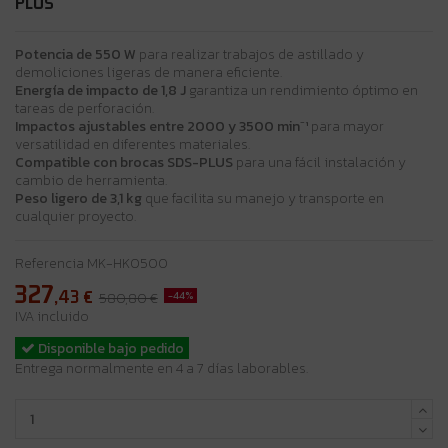
PLUS
Potencia de 550 W
para realizar trabajos de astillado y
demoliciones ligeras de manera eficiente.
Energía de impacto de 1,8 J
garantiza un rendimiento óptimo en
tareas de perforación.
Impactos ajustables entre 2000 y 3500 min⁻¹
para mayor
versatilidad en diferentes materiales.
Compatible con brocas SDS-PLUS
para una fácil instalación y
cambio de herramienta.
Peso ligero de 3,1 kg
que facilita su manejo y transporte en
cualquier proyecto.
Referencia
MK-HK0500
327
,43
€
-44%
580,80 €
IVA incluido
Disponible bajo pedido
Entrega normalmente en 4 a 7 días laborables.