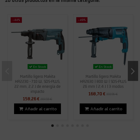
-44%
-49%
En Stock
En Stock
Martillo ligero Makita
Martillo ligero Makita
HR2230 - 710 W, SDS-PLUS,
HR2630 | 800 W | SDS-PLUS
22 mm, 2,2 J de energía de
26 mm | 2,4 J | 3 modos
impacto
168,70 €
333,96 €
158,26 €
281,93 €
Añadir al carrito
Añadir al carrito