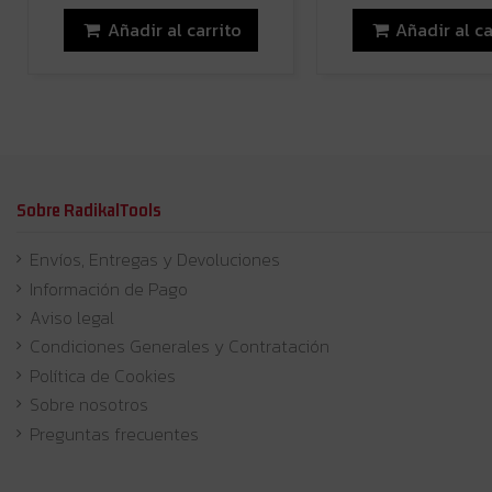
Añadir al carrito
Añadir al ca
Sobre RadikalTools
Envíos, Entregas y Devoluciones
Información de Pago
Aviso legal
Condiciones Generales y Contratación
Política de Cookies
Sobre nosotros
Preguntas frecuentes