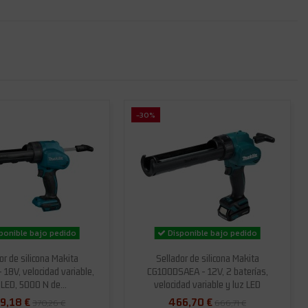
-30%
ponible bajo pedido
Disponible bajo pedido
or de silicona Makita
Sellador de silicona Makita
18V, velocidad variable,
CG100DSAEA - 12V, 2 baterías,
 LED, 5000 N de...
velocidad variable y luz LED
9,18 €
466,70 €
370,26 €
666,71 €