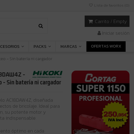
Lista de favoritos (
0
)
Carrito
/
Empty
Iniciar sesión
OFERTAS WORX
CESORIOS
PACKS
MARCAS
eo - Sin batería ni cargador
C18DAW4Z -
- Sin batería ni cargador
delo AC18DAW4Z, diseñada
ectos de bricolaje. Ideal para
ón, su potente motor y
ta indispensable.
iento óptimo en cada