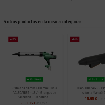
5 otros productos en la misma categoría:
-43%
-24%
En Stock
En Stock
Pistola de silicona 600 mm Hikoki
Worx WX746.9 - Pis
AC18DAW5Z - 18V - 6 rangos de
silicona MakerX
velocidad - Sin batería...
45,95 €
60,44
269,95 €
475,53 €