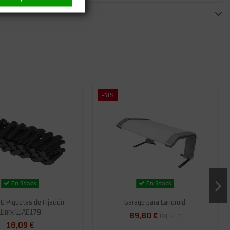
-51%
En Stock
En Stock
0 Piquetas de Fijación
Garage para Landroid
Worx WA0179
89,80 €
181,44 €
18,09 €