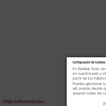
Configuración de Cookies
En Radikal Tools, e
en nuestra web y of
partir de tus hábit
Puedes gestionar tu
allí, podrás decidir
aceptar todas las c
Más Información
P