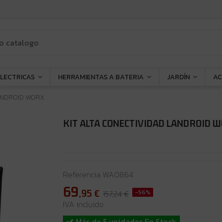
ELECTRICAS
HERRAMIENTAS A BATERIA
JARDÍN
AC
LANDROID WORX
KIT ALTA CONECTIVIDAD LANDROID 
Referencia
WA0864
69
,95
€
157,24 €
-56%
IVA incluido
Más de 5 unidades En Stock