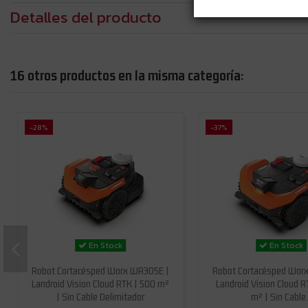
Detalles del producto
16 otros productos en la misma categoría:
-28%
-37%
En Stock
En Stock
Robot Cortacésped Worx WR305E |
Robot Cortacésped Wor
Landroid Vision Cloud RTK | 500 m²
Landroid Vision Cloud R
| Sin Cable Delimitador
m² | Sin Cable.