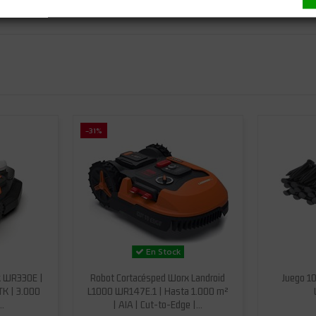
-31%
En Stock
x WR330E |
Robot Cortacésped Worx Landroid
Juego 10
TK | 3.000
L1000 WR147E.1 | Hasta 1.000 m²
..
| AIA | Cut-to-Edge |...