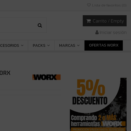
Lista de favoritos (
0
)
Carrito
/
Empty
Iniciar sesión
OFERTAS WORX
CESORIOS
PACKS
MARCAS
WORX