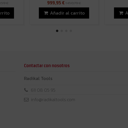
999,95 €
,59 €
1.450,79 €
rrito
Añadir al carrito
A
Contactar con nosotros
Radikal Tools
611 08 05 95
info@radikaltools.com