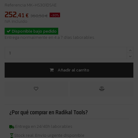
Referencia
MK-HS301DSAE
252
,41
€
-30%
360,58 €
IVA incluido
Disponible bajo pedido
Entrega normalmente en 4 a 7 días laborables.
Añadir al carrito
¿Por qué comprar en Radikal Tools?
Entrega en 24/48h laborables
Stock real. Envío urgente disponible