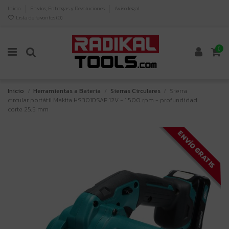
Inicio
Envíos, Entregas y Devoluciones
Aviso legal
Lista de favoritos (
0
)
0
Inicio
Herramientas a Bateria
Sierras Circulares
Sierra
circular portátil Makita HS301DSAE 12V - 1.500 rpm - profundidad
corte 25,5 mm
ENVÍO GRATIS