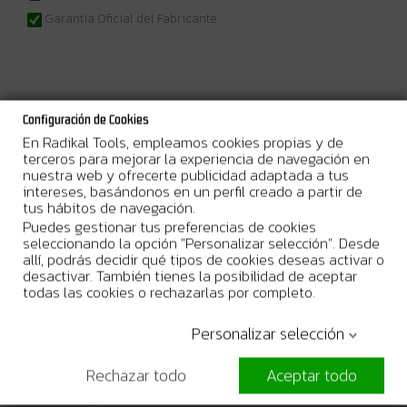
Garantia Oficial del Fabricante
Más Información
Configuración de Cookies
En Radikal Tools, empleamos cookies propias y de
12Vmax • 1.500 min⁻¹ • 85 mm
Pequeña sierra circular para uso
terceros para mejorar la experiencia de navegación en
ligero
nuestra web y ofrecerte publicidad adaptada a tus
intereses, basándonos en un perfil creado a partir de
Descripción
tus hábitos de navegación.
Sierra circular de mano. Una velocidad de 1.500 min-1, y un
Puedes gestionar tus preferencias de cookies
diámetro de hoja de 85 mm que ofrece una profundidad de corte
seleccionando la opción "Personalizar selección". Desde
máxima de 25,5 mm. La función de eliminación de polvo ayuda a
allí, podrás decidir qué tipos de cookies deseas activar o
mantener visible la línea de corte. Diámetro de la hoja de 85 mm,
desactivar. También tienes la posibilidad de aceptar
profundidad máxima de corte de 25,5 mm. Dos baterías de 2,0 Ah
todas las cookies o rechazarlas por completo.
y un cargador en un maletín.
Personalizar selección
Beneficios del usuario
Base basculante para cortes en bisel de 0° - 45°
El revestimiento de goma del mango garantiza un agarre firme
Rechazar todo
Aceptar todo
para trabajar
El sistema de protección de la batería corta automáticamente la