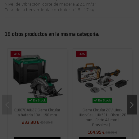
Nivel de vibración, corte de madera: ≤ 2,5 m/s²
Peso de la herramienta con batería: 1,6 - 1,7 kg
16 otros productos en la misma categoría:
-45%
-30%
En Stock
En Stock
C1807DAW2Z Sierra Circular
Sierra Circular 20V Worx
a bateria 18V - 190 mm
WorxSaw WX531 | Disco 120
mm | Corte 41 mm |
233,80 €
422,29 €
Brushless |...
164,95 €
235,95 €