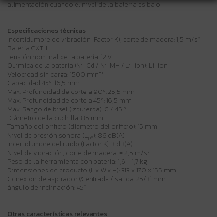
alimentación cuando el nivel de la batería es bajo
Especificaciones técnicas
Incertidumbre de vibración (Factor K), corte de madera: 1,5 m/s²
Batería CXT: 1
Tensión nominal de la batería: 12 V
Química de la batería (Ni-Cd / Ni-MH / Li-ion): Li-ion
Velocidad sin carga: 1500 min⁻¹
Capacidad 45º: 16,5 mm
Max. Profundidad de corte a 90º: 25,5 mm
Max. Profundidad de corte a 45º: 16,5 mm
Máx. Rango de bisel (Izquierda): 0 / 45 º
Diámetro de la cuchilla: 85 mm
Tamaño del orificio (diámetro del orificio): 15 mm
Nivel de presión sonora (L
): 86 dB(A)
pA
Incertidumbre del ruido (Factor K): 3 dB(A)
Nivel de vibración, corte de madera: ≤ 2,5 m/s²
Peso de la herramienta con batería: 1,6 - 1,7 kg
Dimensiones de producto (L x W x H): 313 x 170 x 155 mm
Conexión de aspirador Ø entrada / salida: 25/31 mm
ángulo de inclinación: 45°
Otras características relevantes