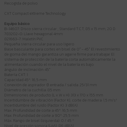
Recogida de polvo
CXT Compact eXtreme Technology
Equipo básico
B-14607: Disco sierra circular , Standard T.C.T, 85 x 15 mm, 20 D
783202-0: Llave hexagonal 4mm
821663-7: Maletín PVC
Pequeña sierra circular para uso ligero
Base basculante para cortes en bisel de 0° - 45° El revestimiento
de goma del mango garantiza un agarre firme para trabajar El
sistema de protección de la batería corta automáticamente la
alimentación cuando el nivel de la batería es bajo
ángulo de inclinación: 45°
Batería CXT: 1
Capacidad 45º: 16,5 mm
Conexión de aspirador Ø entrada / salida: 25/31 mm
Diámetro de la cuchilla: 85 mm
Dimensiones de producto (L x W x H): 313 x 170 x 155 mm
Incertidumbre de vibración (Factor K), corte de madera: 1,5 m/s²
Incertidumbre del ruido (Factor K): 3 dB(A)
Max. Profundidad de corte a 45º: 16,5 mm
Max. Profundidad de corte a 90º: 25,5 mm
Máx. Rango de bisel (Izquierda): 0 / 45 º
Nivel de presión sonora (LpA): 86 dB(A)