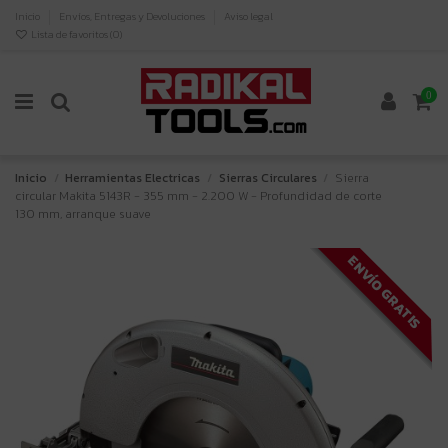
Inicio
Envíos, Entregas y Devoluciones
Aviso legal
Lista de favoritos (
0
)
0
Inicio
Herramientas Electricas
Sierras Circulares
Sierra
circular Makita 5143R - 355 mm - 2.200 W - Profundidad de corte
130 mm, arranque suave
ENVÍO GRATIS