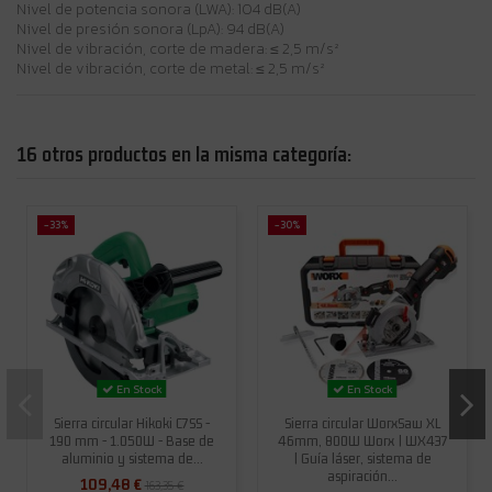
Nivel de potencia sonora (LWA): 104 dB(A)
Nivel de presión sonora (LpA): 94 dB(A)
Nivel de vibración, corte de madera: ≤ 2,5 m/s²
Nivel de vibración, corte de metal: ≤ 2,5 m/s²
16 otros productos en la misma categoría:
-33%
-30%
En Stock
En Stock
Sierra circular Hikoki C7SS -
Sierra circular WorxSaw XL
190 mm - 1.050W - Base de
46mm, 800W Worx | WX437
aluminio y sistema de...
| Guía láser, sistema de
aspiración...
109,48 €
163,35 €