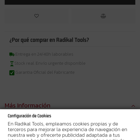
¿Por qué comprar en Radikal Tools?
Entrega en 24/48h laborables
Stock real. Envío urgente disponible
Garantia Oficial del Fabricante
Más Información
Configuración de Cookies
2.200 W • 2.700 min⁻¹ • 355 mm
Sierra de gran tamaño para uso
En Radikal Tools, empleamos cookies propias y de
intensivo.
terceros para mejorar la experiencia de navegación en
nuestra web y ofrecerte publicidad adaptada a tus
Descripción