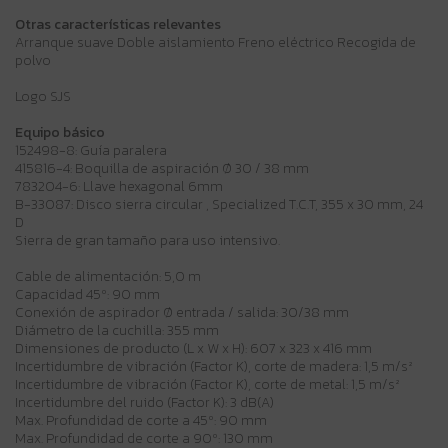
Otras características relevantes
Arranque suave Doble aislamiento Freno eléctrico Recogida de
polvo
Logo SJS
Equipo básico
152498-8: Guía paralera
415816-4: Boquilla de aspiración Ø 30 / 38 mm
783204-6: Llave hexagonal 6mm
B-33087: Disco sierra circular , Specialized T.C.T, 355 x 30 mm, 24
D
Sierra de gran tamaño para uso intensivo.
Cable de alimentación: 5,0 m
Capacidad 45º: 90 mm
Conexión de aspirador Ø entrada / salida: 30/38 mm
Diámetro de la cuchilla: 355 mm
Dimensiones de producto (L x W x H): 607 x 323 x 416 mm
Incertidumbre de vibración (Factor K), corte de madera: 1,5 m/s²
Incertidumbre de vibración (Factor K), corte de metal: 1,5 m/s²
Incertidumbre del ruido (Factor K): 3 dB(A)
Max. Profundidad de corte a 45º: 90 mm
Max. Profundidad de corte a 90º: 130 mm