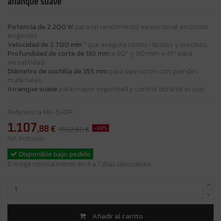
arranque suave
Potencia de 2.200 W
para un rendimiento excepcional en cortes
exigentes.
Velocidad de 2.700 min⁻¹
que asegura cortes rápidos y precisos.
Profundidad de corte de 130 mm
a 90º y 90 mm a 45º para
versatilidad.
Diámetro de cuchilla de 355 mm
para operación con grandes
materiales.
Arranque suave
para mayor seguridad y control durante el uso.
Referencia
MK-5143R
1.107
,88
€
-30%
1.582,68 €
IVA incluido
Disponible bajo pedido
Entrega normalmente en 4 a 7 días laborables.
Añadir al carrito