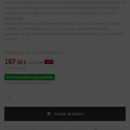
Ahorro de espacio y costo: Al combinar tres tipos de soldadura en
una sola máquina, los usuarios no necesitan adquirir múltiples
dispositivos, lo que reduce el espacio requerido y los costos
asociados.
Mayor eficiencia y calidad en el trabajo: Gracias a la tecnología
inverter y a la pantalla LCD, los usuarios pueden realizar
soldaduras de alta calidad de manera más eficiente y con menos
errores.
Referencia
CK-CE-PROMIG130N
167
,58
€
-13%
192,39 €
IVA incluido
Disponible bajo pedido
Consultar disponibilidad
Añadir al carrito