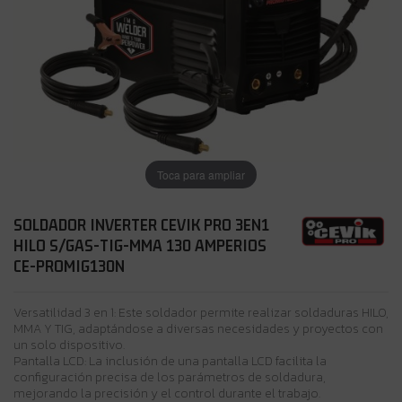
Toca para ampliar
SOLDADOR INVERTER CEVIK PRO 3EN1
HILO S/GAS-TIG-MMA 130 AMPERIOS
CE-PROMIG130N
Versatilidad 3 en 1: Este soldador permite realizar soldaduras HILO,
MMA Y TIG, adaptándose a diversas necesidades y proyectos con
un solo dispositivo.
Pantalla LCD: La inclusión de una pantalla LCD facilita la
configuración precisa de los parámetros de soldadura,
mejorando la precisión y el control durante el trabajo.