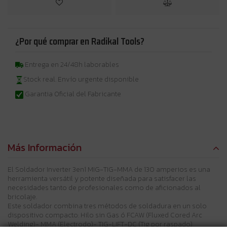
¿Por qué comprar en Radikal Tools?
Entrega en 24/48h laborables
Stock real. Envío urgente disponible
Garantia Oficial del Fabricante
Más Información
El Soldador Inverter 3en1 MIG-TIG-MMA de 130 amperios es una
herramienta versátil y potente diseñada para satisfacer las
necesidades tanto de profesionales como de aficionados al
bricolaje.
Este soldador combina tres métodos de soldadura en un solo
dispositivo compacto: Hilo sin Gas ó FCAW (Fluxed Cored Arc
Welding)- MMA (Electrodo)- TIG-LIFT-DC (Tig por raspado)