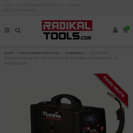
Inicio
Envíos, Entregas y Devoluciones
Aviso legal
Lista de favoritos (
0
)
0
Inicio
Herramientas Electricas
Soldadores
SOLDADOR
INVERTER CEVIK PRO 3EN1 HILO S/GAS-TIG-MMA 130 AMPERIOS CE-
PROMIG130N
ENVÍO GRATIS