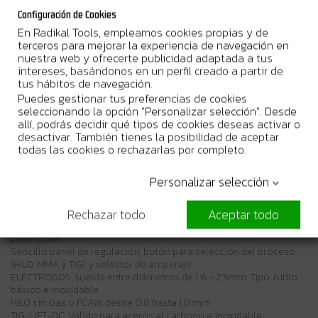
Configuración de Cookies
Con una pantalla LCD de fácil lectura, los usuarios pueden ajustar
En Radikal Tools, empleamos cookies propias y de
los parámetros de soldadura con precisión y facilidad.
terceros para mejorar la experiencia de navegación en
La antorcha independiente con conexión. permite una conexión
nuestra web y ofrecerte publicidad adaptada a tus
rápida y segura de los accesorios, asegurando una mayor
intereses, basándonos en un perfil creado a partir de
eficiencia en el trabajo.
tus hábitos de navegación.
Su tecnología inverter ofrece un rendimiento superior, con una
Puedes gestionar tus preferencias de cookies
corriente de salida estable y consistente, lo que resulta en
seleccionando la opción "Personalizar selección". Desde
soldaduras más limpias y de mayor calidad.
allí, podrás decidir qué tipos de cookies deseas activar o
Además, su diseño ligero y portátil facilita el transporte y la
desactivar. También tienes la posibilidad de aceptar
utilización en diferentes entornos de trabajo.
todas las cookies o rechazarlas por completo.
Equipo soldadura multifunción Inverter 130 Amp. 3 en 1:
Personalizar selección
Hilo sin Gas ó FCAW (Fluxed Cored Arc Welding)- MMA
(Electrodo)- TIG-LIFT-DC (Tig por raspado)
Rechazar todo
Aceptar todo
Cuenta con gran flexibilidad de uso en los diferentes materiales
para soldar.
Sencillo panel de regulación: botón para selección del proceso
(HILO, MMA y TIG) y selector de amperaje.
ELECTRODOS: suelda entre diámetros de 1,6 – 2.5mm. Tipo: rutilo,
básico e inoxidable.
HILO sin Gas o FCAW: desde 0.8 hasta 1.0 mm
TIG-LIFT-DC: Válido para aceros al carbono e inoxidable.