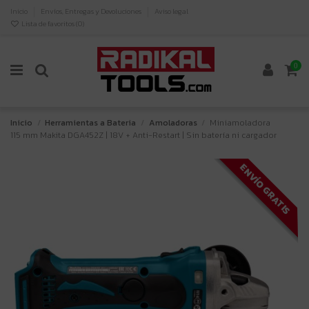
Inicio
Envíos, Entregas y Devoluciones
Aviso legal
Lista de favoritos (
0
)
0
Inicio
Herramientas a Bateria
Amoladoras
Miniamoladora
115 mm Makita DGA452Z | 18V + Anti-Restart | Sin batería ni cargador
ENVÍO GRATIS