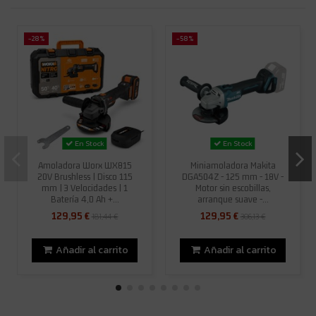
-28%
-58%
En Stock
En Stock
Amoladora Worx WX815
Miniamoladora Makita
20V Brushless | Disco 115
DGA504Z - 125 mm - 18V -
mm | 3 Velocidades | 1
Motor sin escobillas,
Batería 4,0 Ah +...
arranque suave -...
129,95 €
129,95 €
181,44 €
306,13 €
Añadir al carrito
Añadir al carrito