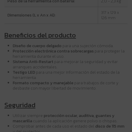
Peso de la herramienta con batería:
2,0 - 2,3 kg
317 x 129 x
Dimensiones (L x An x Al):
126 mm
Beneficios del producto
Diseño de cuerpo delgado
para una sujeción cómoda.
Protección electrónica contra sobrecargas
para proteger la
herramienta durante el uso.
Sistema Anti-Restart
para mejorar la seguridad y evitar
arranques accidentales.
Testigo LED
para una mejor información del estado de la
herramienta.
Formato compacto y manejable
para trabajos de corte y
desbaste con mayor libertad de movimiento.
Seguridad
Utilizar siempre
protección ocular, auditiva, guantes y
mascarilla
cuando la aplicación genere polvo o chispas.
Comprobar antes de cada uso el estado del
disco de 115 mm
y del protector.