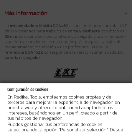
Más Información
La
miniamoladora Makita DGA452
es una amoladora angular LXT
de 18 V diseñada para trabajos de
corte y desbaste
con disco de
115 mm
. Su diseño compacto, el cuerpo delgado y la alimentación
a batería la convierten en una opción práctica para trabajos de
mantenimiento, instalación y uso profesional ligero. La
referencia DGA452Z
corresponde a la versión suministrada
sin
batería ni cargador
.
Configuración de Cookies
Características técnicas
En Radikal Tools, empleamos cookies propias y de
terceros para mejorar la experiencia de navegación en
Plataforma:
18 V LXT
nuestra web y ofrecerte publicidad adaptada a tus
intereses, basándonos en un perfil creado a partir de
Química de la batería:
Li-ion
tus hábitos de navegación.
Puedes gestionar tus preferencias de cookies
Velocidad sin carga:
11.000 RPM
seleccionando la opción "Personalizar selección". Desde