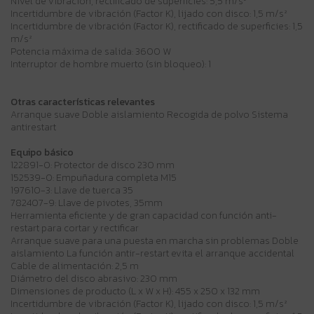
Nivel de vibración, rectificado de superficies: 5,5 m/s²
Incertidumbre de vibración (Factor K), lijado con disco: 1,5 m/s²
Incertidumbre de vibración (Factor K), rectificado de superficies: 1,5
m/s²
Potencia máxima de salida: 3600 W
Interruptor de hombre muerto (sin bloqueo): 1
Otras características relevantes
Arranque suave Doble aislamiento Recogida de polvo Sistema
antirestart
Equipo básico
122891-0: Protector de disco 230 mm
152539-0: Empuñadura completa M15
197610-3: Llave de tuerca 35
782407-9: Llave de pivotes, 35mm
Herramienta eficiente y de gran capacidad con función anti-
restart para cortar y rectificar
Arranque suave para una puesta en marcha sin problemas Doble
aislamiento La función antir-restart evita el arranque accidental
Cable de alimentación: 2,5 m
Diámetro del disco abrasivo: 230 mm
Dimensiones de producto (L x W x H): 455 x 250 x 132 mm
Incertidumbre de vibración (Factor K), lijado con disco: 1,5 m/s²