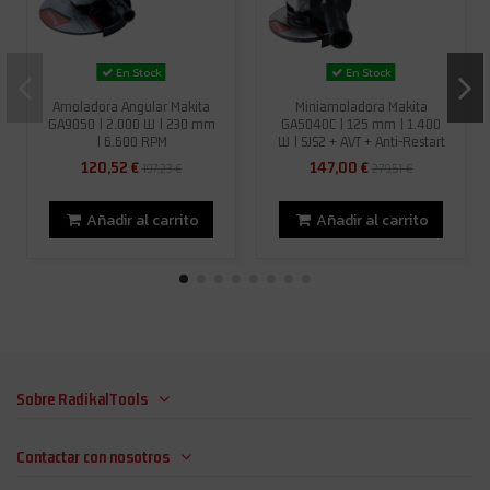
En Stock
En Stock
Amoladora Angular Makita
Miniamoladora Makita
GA9050 | 2.000 W | 230 mm
GA5040C | 125 mm | 1.400
| 6.600 RPM
W | SJS2 + AVT + Anti-Restart
120,52 €
147,00 €
197,23 €
279,51 €
Añadir al carrito
Añadir al carrito
Sobre RadikalTools
Contactar con nosotros