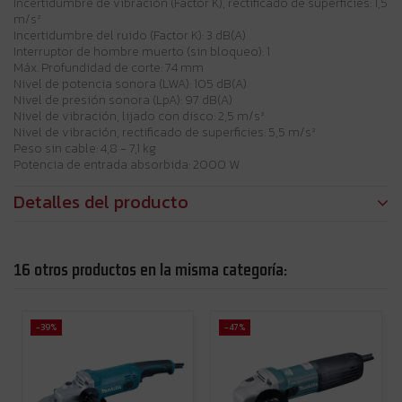
Incertidumbre de vibración (Factor K), rectificado de superficies: 1,5
m/s²
Incertidumbre del ruido (Factor K): 3 dB(A)
Interruptor de hombre muerto (sin bloqueo): 1
Máx. Profundidad de corte: 74 mm
Nivel de potencia sonora (LWA): 105 dB(A)
Nivel de presión sonora (LpA): 97 dB(A)
Nivel de vibración, lijado con disco: 2,5 m/s²
Nivel de vibración, rectificado de superficies: 5,5 m/s²
Peso sin cable: 4,8 - 7,1 kg
Potencia de entrada absorbida: 2000 W
Detalles del producto
16 otros productos en la misma categoría:
-39%
-47%