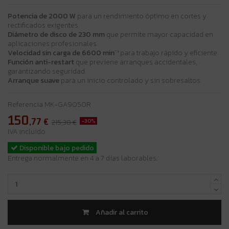
Potencia de 2000 W
para un rendimiento óptimo en cortes y
rectificados exigentes.
Diámetro de disco de 230 mm
que permite mayor capacidad en
aplicaciones profesionales.
Velocidad sin carga de 6600 min⁻¹
para trabajo rápido y eficiente.
Función anti-restart
que previene arranques accidentales,
garantizando seguridad.
Arranque suave
para un inicio controlado y sin sobresaltos.
Referencia
MK-GA9050R
150
,77
€
-30%
215,38 €
IVA incluido
Disponible bajo pedido
Entrega normalmente en 4 a 7 días laborables.
Añadir al carrito