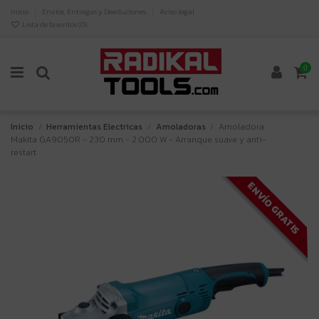
Inicio
Envíos, Entregas y Devoluciones
Aviso legal
Lista de favoritos (
0
)
0
Inicio
Herramientas Electricas
Amoladoras
Amoladora
Makita GA9050R - 230 mm - 2.000 W - Arranque suave y anti-
restart
ENVÍO GRATIS