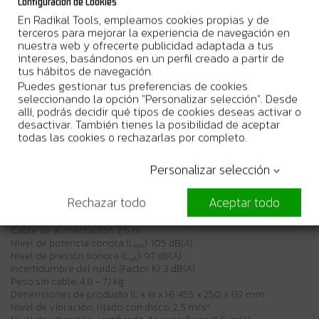
Configuración de Cookies
de 230 mm para aplicaciones exigentes que requieren una gran
En Radikal Tools, empleamos cookies propias y de
capacidad.
terceros para mejorar la experiencia de navegación en
nuestra web y ofrecerte publicidad adaptada a tus
Beneficios del usuario
intereses, basándonos en un perfil creado a partir de
Arranque suave para una puesta en marcha sin problemas
tus hábitos de navegación.
Doble aislamiento
Puedes gestionar tus preferencias de cookies
La función antir-restart evita el arranque accidental
seleccionando la opción "Personalizar selección". Desde
allí, podrás decidir qué tipos de cookies deseas activar o
desactivar. También tienes la posibilidad de aceptar
Especificaciones técnicas
todas las cookies o rechazarlas por completo.
Potencia de entrada absorbida: 2000 W
Velocidad sin carga: 6600 min⁻¹
Máx. Profundidad de corte: 74 mm
Personalizar selección
Rosca del eje: M14
Tamaño del orificio (diámetro del orificio): 22,23 mm
Rechazar todo
Aceptar todo
Diámetro del disco abrasivo: 230 mm
Sistema Anti-Restart (Interruptor NVR): 1
Cable de alimentación: 2,5 m
Nivel de potencia sonora (L
): 105 dB(A)
WA
Nivel de presión sonora (L
): 97 dB(A)
pA
Incertidumbre del ruido (Factor K): 3 dB(A)
Peso sin cable: 4,8 - 7,1 kg
Dimensiones de producto (L x W x H): 455 x 250 x 132 mm
Nivel de vibración, lijado con disco: 2,5 m/s²