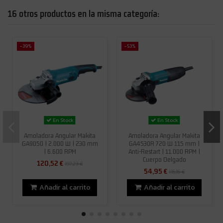
16 otros productos en la misma categoría:
-39%
-53%
En Stock
En Stock
Amoladora Angular Makita
Amoladora Angular Makita
GA9050 | 2.000 W | 230 mm
GA4530R 720 W 115 mm |
| 6.600 RPM
Anti-Restart | 11.000 RPM |
Cuerpo Delgado
120,52 €
197,23 €
54,95 €
116,16 €
Añadir al carrito
Añadir al carrito