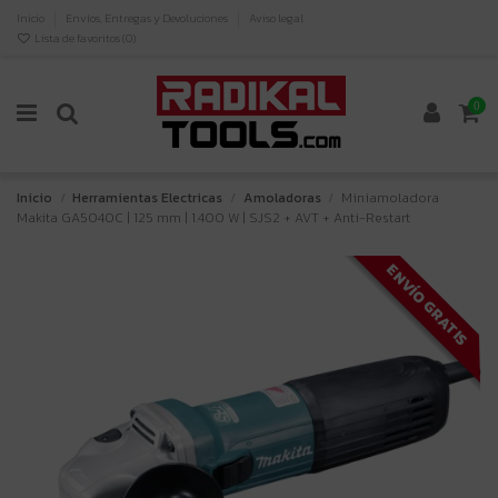
Inicio
Envíos, Entregas y Devoluciones
Aviso legal
Lista de favoritos (
0
)
0
Inicio
Herramientas Electricas
Amoladoras
Miniamoladora
Makita GA5040C | 125 mm | 1.400 W | SJS2 + AVT + Anti-Restart
ENVÍO GRATIS