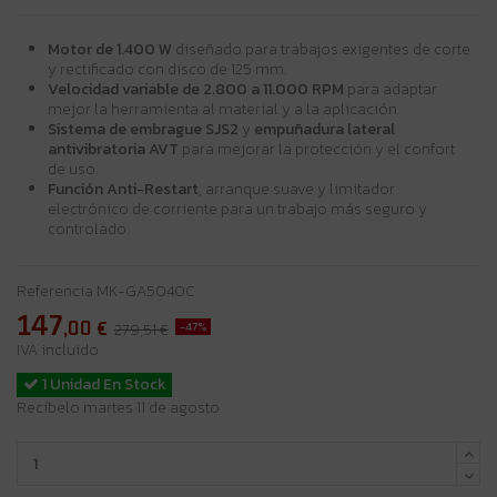
Motor de 1.400 W
diseñado para trabajos exigentes de corte
y rectificado con disco de 125 mm.
Velocidad variable de 2.800 a 11.000 RPM
para adaptar
mejor la herramienta al material y a la aplicación.
Sistema de embrague SJS2
y
empuñadura lateral
antivibratoria AVT
para mejorar la protección y el confort
de uso.
Función Anti-Restart
, arranque suave y limitador
electrónico de corriente para un trabajo más seguro y
controlado.
Referencia
MK-GA5040C
147
,00
€
-47%
279,51 €
IVA incluido
1 Unidad En Stock
Recíbelo martes 11 de agosto