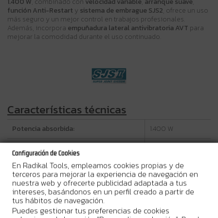
1.400 W
, combinado con
velocidad variable
,
arranque suave
,
función Anti-Restart
y
sistema de embrague SJS2
, ofrece un uso
más seguro y un mejor control en trabajos profesionales.
Además, incorpora
empuñadura lateral antivibratoria AVT
para
mejorar la comodidad durante el uso continuado.
Características técnicas
Potencia absorbida:
1.400 W
Potencia máxima de salida:
2.100 W
Configuración de Cookies
En Radikal Tools, empleamos cookies propias y de
2.800 - 11.000
Velocidad sin carga:
terceros para mejorar la experiencia de navegación en
RPM
nuestra web y ofrecerte publicidad adaptada a tus
intereses, basándonos en un perfil creado a partir de
Diámetro del disco:
125 mm
tus hábitos de navegación.
Puedes gestionar tus preferencias de cookies
Profundidad máxima de corte:
20 mm