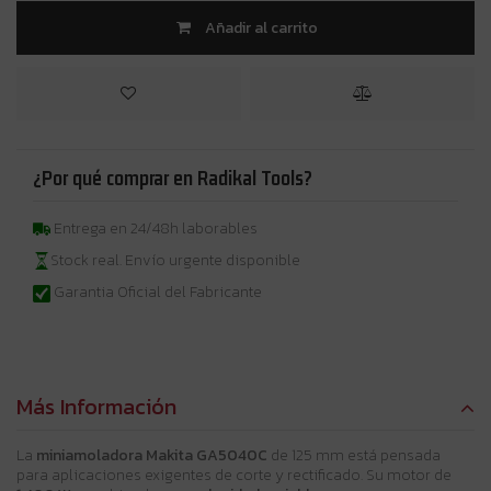
Añadir al carrito
¿Por qué comprar en Radikal Tools?
Entrega en 24/48h laborables
Stock real. Envío urgente disponible
Garantia Oficial del Fabricante
Más Información
La
miniamoladora Makita GA5040C
de 125 mm está pensada
para aplicaciones exigentes de corte y rectificado. Su motor de