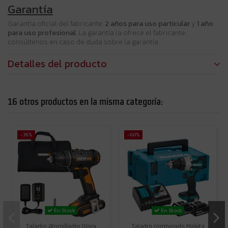
Garantía
Garantía oficial del fabricante:
2 años para uso particular
y
1 año
para uso profesional
. La garantía la ofrece el fabricante;
consúltenos en caso de duda sobre la garantía.
Detalles del producto
16 otros productos en la misma categoría:
-36%
-60%
En Stock
En Stock
Taladro Atornillador Worx
Taladro combinado Makita