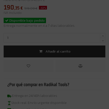
190
,35
€
-63%
519,09 €
IVA incluido
Disponible bajo pedido
Entrega normalmente en 4 a 7 días laborables.
Añadir al carrito
¿Por qué comprar en Radikal Tools?
Entrega en 24/48h laborables
Stock real. Envío urgente disponible