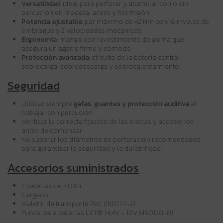
Versatilidad
: ideal para perforar y atornillar con o sin
percusión en madera, acero y hormigón.
Potencia ajustable
: par máximo de 42 Nm con 16 niveles de
embrague y 2 velocidades mecánicas.
Ergonomía
: mango con revestimiento de goma que
asegura un agarre firme y cómodo.
Protección avanzada
: circuito de la batería contra
sobrecarga, sobredescarga y sobrecalentamiento.
Seguridad
Utilizar siempre
gafas, guantes y protección auditiva
al
trabajar con percusión.
Verificar la correcta fijación de las brocas y accesorios
antes de comenzar.
No superar los diámetros de perforación recomendados
para garantizar la seguridad y la durabilidad.
Accesorios suministrados
2 baterías de 3.0Ah
Cargador
Maletín de transporte PVC (158777-2)
Funda para baterías LXT® 14,4V – 18V (450128-8)