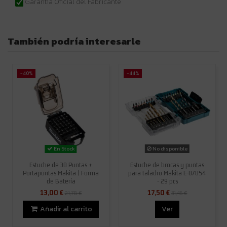
Garantia Oficial del Fabricante
También podría interesarle
-40%
-44%
No disponible
En Stock
Estuche de 30 Puntas +
Estuche de brocas y puntas
Portapuntas Makita | Forma
para taladro Makita E-07054
de Batería
- 29 pcs
13,00 €
17,50 €
21,78 €
31,46 €
Añadir al carrito
Ver