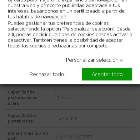
(Duro/Blando):
nuestra web y ofrecerte publicidad adaptada a tus
intereses, basándonos en un perfil creado a partir de
Ajustes de par:
16 niveles
tus hábitos de navegación.
Puedes gestionar tus preferencias de cookies
Impactos por minuto
seleccionando la opción "Personalizar selección". Desde
0 - 6000 / 19500 min⁻¹
(IPM):
allí, podrás decidir qué tipos de cookies deseas activar o
desactivar. También tienes la posibilidad de aceptar
todas las cookies o rechazarlas por completo.
Capacidad de
36 mm (barrena) / 72 mm (broca
perforación en
autoalimentada)
madera:
Personalizar selección
Capacidad de
Rechazar todo
Aceptar todo
perforación en
13 mm
hormigón:
Capacidad de
perforación en
13 mm
acero:
Capacidad del
1,5 - 13 mm
portabrocas:
Dimensiones (L x An
239 x 79 x 227 mm
x Al):