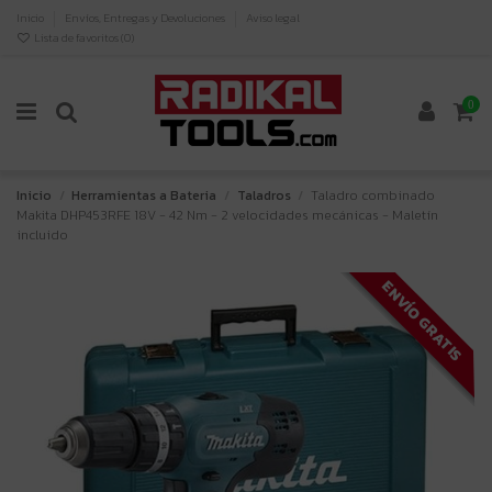
Inicio
Envíos, Entregas y Devoluciones
Aviso legal
Lista de favoritos (
0
)
0
Inicio
Herramientas a Bateria
Taladros
Taladro combinado
Makita DHP453RFE 18V - 42 Nm - 2 velocidades mecánicas - Maletín
incluido
ENVÍO GRATIS