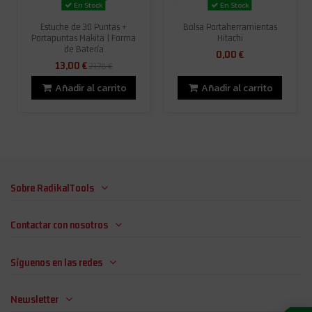
En Stock
En Stock
Estuche de 30 Puntas +
Bolsa Portaherramientas
Portapuntas Makita | Forma
Hitachi
de Batería
0,00 €
13,00 €
21,78 €
Añadir al carrito
Añadir al carrito
Sobre RadikalTools
Contactar con nosotros
Síguenos en las redes
Newsletter