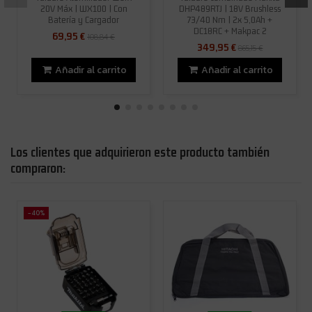
20V Máx | WX100 | Con
DHP489RTJ | 18V Brushless
Batería y Cargador
73/40 Nm | 2x 5,0Ah +
DC18RC + Makpac 2
69,95 €
108,84 €
349,95 €
865,15 €
Añadir al carrito
Añadir al carrito
Los clientes que adquirieron este producto también
compraron:
-40%