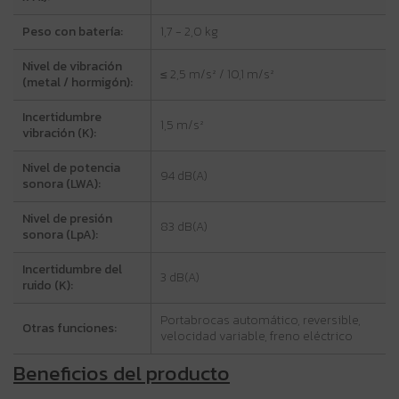
Peso con batería:
1,7 - 2,0 kg
Nivel de vibración
≤ 2,5 m/s² / 10,1 m/s²
(metal / hormigón):
Incertidumbre
1,5 m/s²
vibración (K):
Nivel de potencia
94 dB(A)
sonora (LWA):
Nivel de presión
83 dB(A)
sonora (LpA):
Incertidumbre del
3 dB(A)
ruido (K):
Portabrocas automático, reversible,
Otras funciones:
velocidad variable, freno eléctrico
Beneficios del producto