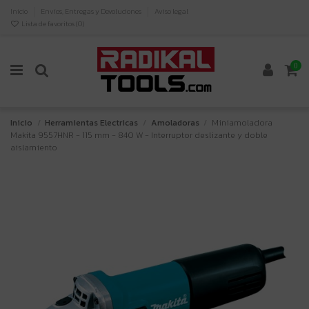
Inicio
Envíos, Entregas y Devoluciones
Aviso legal
Lista de favoritos (
0
)
0
Inicio
Herramientas Electricas
Amoladoras
Miniamoladora
Makita 9557HNR - 115 mm - 840 W - Interruptor deslizante y doble
aislamiento