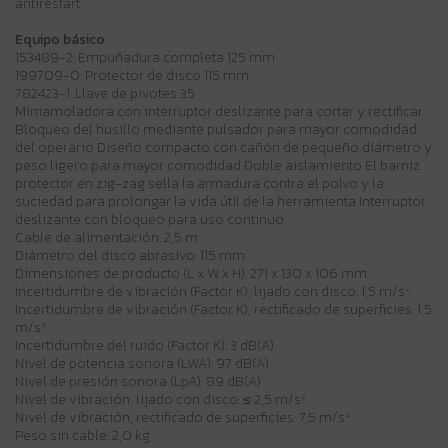
antirestart
Equipo básico
153489-2: Empuñadura completa 125 mm
199709-0: Protector de disco 115 mm
782423-1: Llave de pivotes 35
Miniamoladora con interruptor deslizante para cortar y rectificar
Bloqueo del husillo mediante pulsador para mayor comodidad
del operario Diseño compacto con cañón de pequeño diámetro y
peso ligero para mayor comodidad Doble aislamiento El barniz
protector en zig-zag sella la armadura contra el polvo y la
suciedad para prolongar la vida útil de la herramienta Interruptor
deslizante con bloqueo para uso continuo
Cable de alimentación: 2,5 m
Diámetro del disco abrasivo: 115 mm
Dimensiones de producto (L x W x H): 271 x 130 x 106 mm
Incertidumbre de vibración (Factor K), lijado con disco: 1,5 m/s²
Incertidumbre de vibración (Factor K), rectificado de superficies: 1,5
m/s²
Incertidumbre del ruido (Factor K): 3 dB(A)
Nivel de potencia sonora (LWA): 97 dB(A)
Nivel de presión sonora (LpA): 89 dB(A)
Nivel de vibración, lijado con disco: ≤ 2,5 m/s²
Nivel de vibración, rectificado de superficies: 7,5 m/s²
Peso sin cable: 2,0 kg