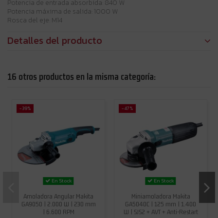
Potencia de entrada absorbida: 840 W
Potencia máxima de salida: 1000 W
Rosca del eje: M14
Detalles del producto
16 otros productos en la misma categoría:
-39%
-47%
En Stock
En Stock
Amoladora Angular Makita
Miniamoladora Makita
GA9050 | 2.000 W | 230 mm
GA5040C | 125 mm | 1.400
| 6.600 RPM
W | SJS2 + AVT + Anti-Restart