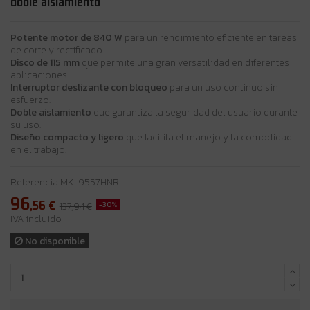
doble aislamiento
Potente motor de 840 W
para un rendimiento eficiente en tareas
de corte y rectificado.
Disco de 115 mm
que permite una gran versatilidad en diferentes
aplicaciones.
Interruptor deslizante con bloqueo
para un uso continuo sin
esfuerzo.
Doble aislamiento
que garantiza la seguridad del usuario durante
su uso.
Diseño compacto y ligero
que facilita el manejo y la comodidad
en el trabajo.
Referencia
MK-9557HNR
96
,56
€
-30%
137,94 €
IVA incluido
No disponible