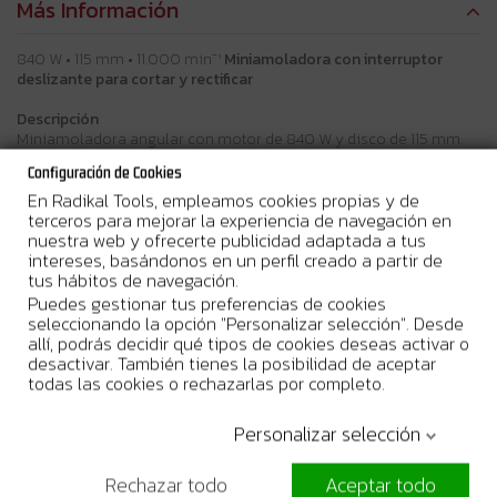
Más Información
840 W • 115 mm • 11.000 min⁻¹
Miniamoladora con interruptor
deslizante para cortar y rectificar
Descripción
Miniamoladora angular con motor de 840 W y disco de 115 mm.
La construcción del canal de laberinto protege el inducido y la
Configuración de Cookies
bobina de campo de las impurezas del aire de refrigeración.
En Radikal Tools, empleamos cookies propias y de
terceros para mejorar la experiencia de navegación en
Beneficios del usuario
nuestra web y ofrecerte publicidad adaptada a tus
Bloqueo del husillo mediante pulsador para mayor comodidad
intereses, basándonos en un perfil creado a partir de
del operario
tus hábitos de navegación.
Diseño compacto con cañón de pequeño diámetro y peso ligero
para mayor comodidad
Puedes gestionar tus preferencias de cookies
Doble aislamiento
seleccionando la opción "Personalizar selección". Desde
El barniz protector en zig-zag sella la armadura contra el polvo y
allí, podrás decidir qué tipos de cookies deseas activar o
la suciedad para prolongar la vida útil de la herramienta
desactivar. También tienes la posibilidad de aceptar
Interruptor deslizante con bloqueo para uso continuo
todas las cookies o rechazarlas por completo.
La construcción de laberinto sella y protege el engranaje de
transmisión y los cojinetes de la contaminación para prolongar
Personalizar selección
la vida útil de la herramienta.
Los fiables engranajes mecanizados proporcionan el doble o
más de vida útil
Rechazar todo
Aceptar todo