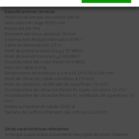
Especificaciones técnicas
Potencia de entrada absorbida: 840 W
Velocidad sin carga: 11000 min⁻¹
Rosca del eje: M14
Diámetro del disco abrasivo: 115 mm
Sistema Anti-Restart (Interruptor NVR): 1
Cable de alimentación: 2,5 m
Nivel de potencia sonora (L
): 97 dB(A)
WA
Nivel de presión sonora (L
): 89 dB(A)
pA
Incertidumbre del ruido (Factor K): 3 dB(A)
Peso sin cable: 2,0 kg
Dimensiones de producto (L x W x H): 271 x 130 x 106 mm
Nivel de vibración, lijado con disco: ≤ 2,5 m/s²
Nivel de vibración, rectificado de superficies: 7,5 m/s²
Incertidumbre de vibración (Factor K), lijado con disco: 1,5 m/s²
Incertidumbre de vibración (Factor K), rectificado de superficies: 1,5
m/s²
Potencia máxima de salida: 1000 W
Tamaño del orificio (diámetro del orificio): 22,23 mm
Otras características relevantes
Arranque suave Doble aislamiento Recogida de polvo Sistema