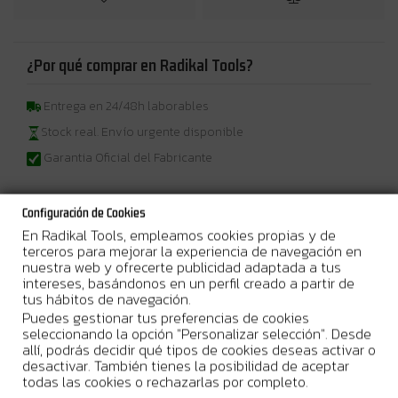
¿Por qué comprar en Radikal Tools?
Entrega en 24/48h laborables
Stock real. Envío urgente disponible
Garantia Oficial del Fabricante
Configuración de Cookies
En Radikal Tools, empleamos cookies propias y de
Más Información
terceros para mejorar la experiencia de navegación en
nuestra web y ofrecerte publicidad adaptada a tus
intereses, basándonos en un perfil creado a partir de
Potente motor con escobillas
que garantiza un rendimiento
tus hábitos de navegación.
excepcional en tus proyectos de construcción y bricolaje.
Puedes gestionar tus preferencias de cookies
seleccionando la opción "Personalizar selección". Desde
Gracias a su
gran autonomía
de trabajo por carga de batería,
allí, podrás decidir qué tipos de cookies deseas activar o
podrás realizar múltiples tareas sin interrupciones.
desactivar. También tienes la posibilidad de aceptar
Con un
tamaño muy compacto
, esta herramienta es perfecta
todas las cookies o rechazarlas por completo.
para acceder a espacios reducidos y facilitar tu trabajo.