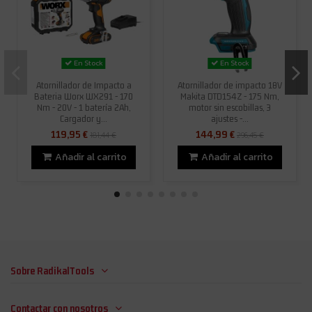
En Stock
En Stock
Atornillador de Impacto a
Atornillador de impacto 18V
Bateria Worx WX291 - 170
Makita DTD154Z - 175 Nm,
Nm - 20V - 1 batería 2Ah,
motor sin escobillas, 3
Cargador y...
ajustes -...
119,95 €
144,99 €
181,44 €
296,45 €
Añadir al carrito
Añadir al carrito
Sobre RadikalTools
Contactar con nosotros