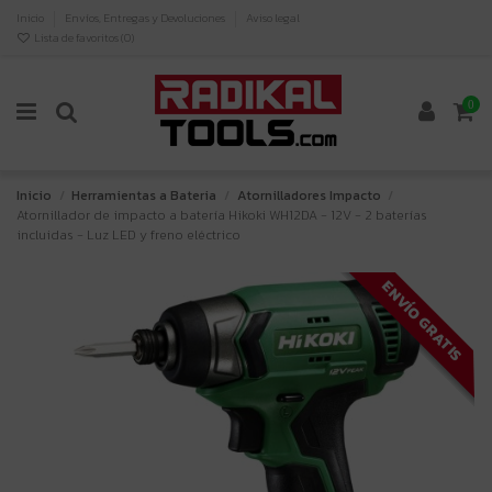
Inicio
Envíos, Entregas y Devoluciones
Aviso legal
Lista de favoritos (
0
)
0
Inicio
Herramientas a Bateria
Atornilladores Impacto
Atornillador de impacto a batería Hikoki WH12DA - 12V - 2 baterías
incluidas - Luz LED y freno eléctrico
ENVÍO GRATIS