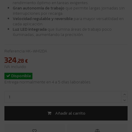
rendimiento óptimo en tareas exigentes.
Gran autonomía de trabajo
que permite largas jornadas sin
interrupciones por recarga.
Velocidad regulable y reversible
para mayor versatilidad en
cada aplicación.
Luz LED integrada
que ilumina áreas de trabajo poco
iluminadas, aumentando la precisión.
Referencia
HK-WH12DA
324
,28
€
IVA incluido
Disponible
Entrega normalmente en 4 a 5 días laborables.
Añadir al carrito