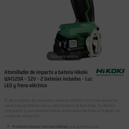
Toca para ampliar
Atornillador de impacto a batería Hikoki
WH12DA - 12V - 2 baterías incluidas - Luz
LED y freno eléctrico
El atornillador de impacto a batería WH12DA es la herramienta
ideal para profesionales y aficionados al bricolaje. Su diseño
compacto y sus características avanzadas facilitan el trabajo en
cualquier situación.
Potente motor con escobillas
que garantiza un