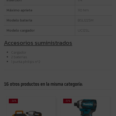
Inserción
1/4"
Máximo apriete
110 Nm
Modelo batería
BSL1225M
Modelo cargador
UC12SL
Accesorios suministrados
Cargador
2 baterías
1 punta philips nº2
16 otros productos en la misma categoría:
-34%
-51%