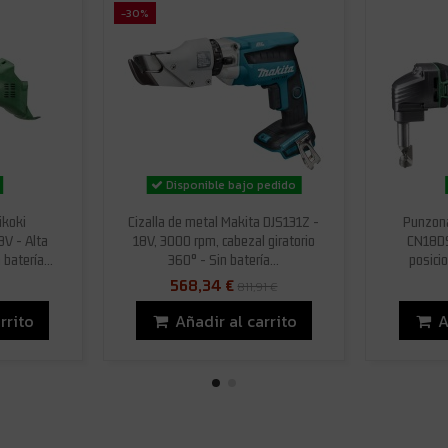
-30%
Disponible bajo pedido
ikoki
Cizalla de metal Makita DJS131Z -
Punzona
V - Alta
18V, 3000 rpm, cabezal giratorio
CN18DS
 batería...
360° - Sin batería...
posicio
568,34 €
811,91 €
rrito
Añadir al carrito
A