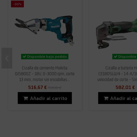
-30%
Disponible bajo pedido
Disponible
Cizalla de cemento Makita
Cizalla a batería H
DJS800Z - 18V, 0-3000 rpm, corte
CE18DSLW4 - 14.4/18
13 mm, motor sin escobillas...
velocidad de corte - Sin
516,67 €
582,01 €
738,10 €
Añadir al carrito
Añadir al ca