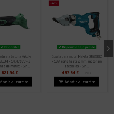
-30%
Disponible
Disponible bajo pedido
dora a batería Hikoki
Cizalla para metal Makita DJS200Z
LW4 - 14.4/18V - 3
- 18V, corte hasta 2 mm, motor sin
nes de matriz - Sin...
escobillas - Sin...
621,94 €
483,64 €
690,91 €
ñadir al carrito
Añadir al carrito