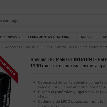
ELECTRICAS
HERRAMIENTAS A BATERIA
JARDÍN
AC
s
Roedora LXT Makita DJN161RMJ - Batería 18V, 1900 rpm, cortes prec
Roedora LXT Makita DJN161RMJ - Bate
NVÍO GRATIS
1900 rpm, cortes precisos en metal y a
Capacidad de corte elevada
de hasta 2,
acero dulce y 1,2 mm en acero inoxidable.
Diseño ergonómico y ligero
con un peso 
el manejo.
Cadencia de 1.900 golpes por minuto
pa
limpios y precisos.