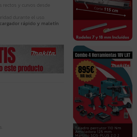
es rectos y curvos desde
ridad durante el uso.
 cargador rápido y maletín
s.