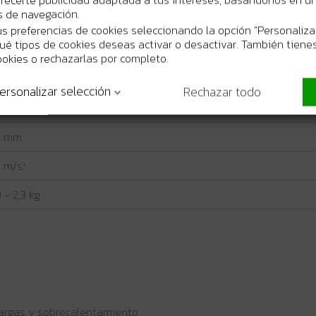
os de navegación.
900 min⁻¹
s preferencias de cookies seleccionando la opción "Personaliza
 qué tipos de cookies deseas activar o desactivar. También tienes
5 mm
ookies o rechazarlas por completo.
,5 mm
ersonalizar selección
Rechazar todo
,6 mm
,2 mm
5 m/s²
9 - 2,3 kg
argas y sobrecalentamiento.