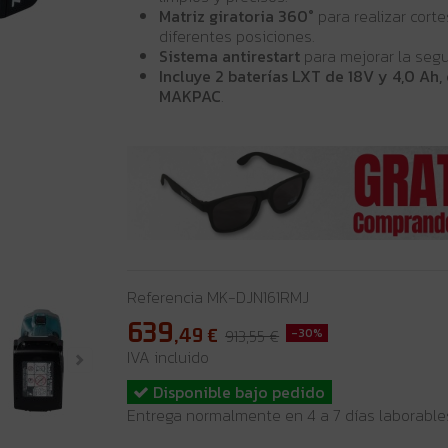
Matriz giratoria 360°
para realizar cort
diferentes posiciones.
Sistema antirestart
para mejorar la segu
Incluye 2 baterías LXT de 18V y 4,0 Ah,
MAKPAC
.
Referencia
MK-DJN161RMJ
639
,49
€
913,55 €
-30%
IVA incluido
Disponible bajo pedido
Entrega normalmente en 4 a 7 días laborable