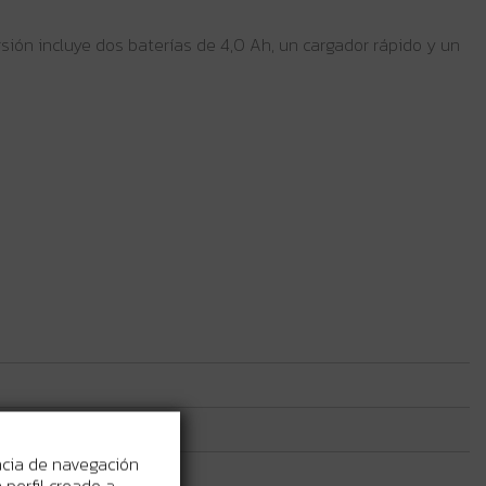
rsión incluye dos baterías de 4,0 Ah, un cargador rápido y un
ncia de navegación
perfil creado a