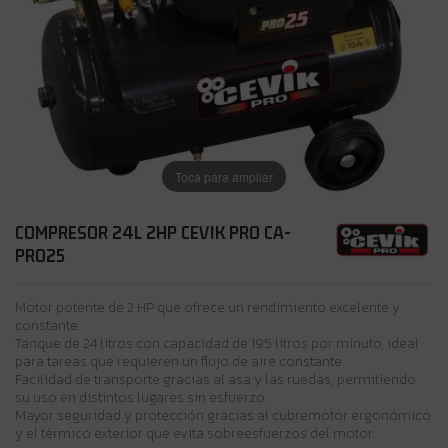
Toca para ampliar
COMPRESOR 24L 2HP CEVIK PRO CA-
PRO25
Motor potente de 2 HP que ofrece un rendimiento excelente y
constante.
Tanque de 24 litros con capacidad de 195 litros por minuto, ideal
para tareas que requieren un flujo de aire constante.
Facilidad de transporte gracias al asa y las ruedas, permitiendo
su uso en distintos lugares sin esfuerzo.
Mayor seguridad y protección gracias al cubremotor ergonómico
y el térmico exterior que evita sobreesfuerzos del motor.