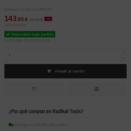
Referencia
CK-CA-PRO25
143
,69
€
-5%
151,25 €
IVA incluido
Disponible bajo pedido
Consultar disponibilidad
Añadir al carrito
¿Por qué comprar en Radikal Tools?
Entrega en 24/48h laborables