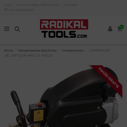
Inicio
Envíos, Entregas y Devoluciones
Aviso legal
Lista de favoritos (
0
)
0
Inicio
Herramientas Electricas
Compresores
COMPRESOR
24L 2HP CEVIK PRO CA-PRO25
ENVÍO GRATIS