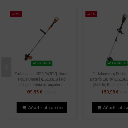
-32%
-28%
En Stock
En Stock
Cortabordes 40V (2x20V) Worx |
Cortabordes y Desbro
PowerShare | WG183E.9 | No
Batería WORX WG186E
incluye batería ni cargador |...
(2x20V) Brushless | 3
89,95 €
199,95 €
133,04 €
277,0
Añadir al carrito
Añadir al ca