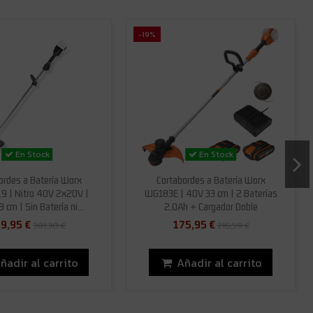
-19%
En Stock
En Stock
ordes a Batería Worx
Cortabordes a Batería Worx
9 | Nitro 40V 2x20V |
WG183E | 40V 33 cm | 2 Baterías
 cm | Sin Batería ni...
2,0Ah + Cargador Doble
9,95 €
175,95 €
381,30 €
216,59 €
ñadir al carrito
Añadir al carrito