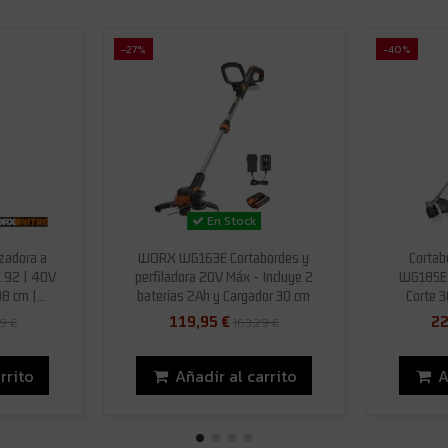
-27%
-40%
En Stock
zadora a
WORX WG163E Cortabordes y
Cortab
.92 | 40V
perfiladora 20V Máx - Incluye 2
WG185E.
8 cm |...
baterías 2Ah y Cargador 30 cm
Corte 38
119,95 €
22
9 €
163,29 €
rrito
Añadir al carrito
A