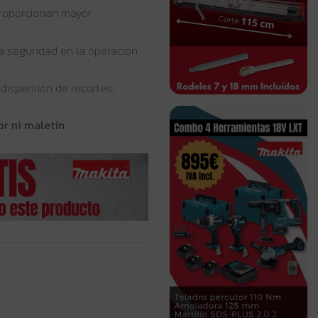
proporcionan mayor
a seguridad en la operación
 dispersión de recortes,
or ni maletín