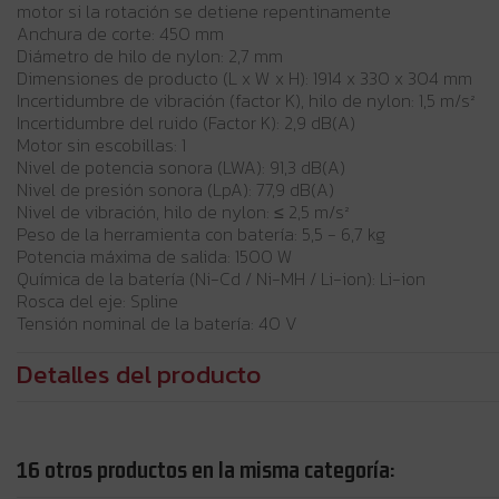
motor si la rotación se detiene repentinamente
Anchura de corte: 450 mm
Diámetro de hilo de nylon: 2,7 mm
Dimensiones de producto (L x W x H): 1914 x 330 x 304 mm
Incertidumbre de vibración (factor K), hilo de nylon: 1,5 m/s²
Incertidumbre del ruido (Factor K): 2,9 dB(A)
Motor sin escobillas: 1
Nivel de potencia sonora (LWA): 91,3 dB(A)
Nivel de presión sonora (LpA): 77,9 dB(A)
Nivel de vibración, hilo de nylon: ≤ 2,5 m/s²
Peso de la herramienta con batería: 5,5 - 6,7 kg
Potencia máxima de salida: 1500 W
Química de la batería (Ni-Cd / Ni-MH / Li-ion): Li-ion
Rosca del eje: Spline
Tensión nominal de la batería: 40 V
Detalles del producto
16 otros productos en la misma categoría: