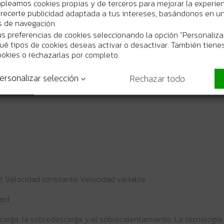
mpleamos cookies propias y de terceros para mejorar la experie
recerte publicidad adaptada a tus intereses, basándonos en un 
os de navegación.
s preferencias de cookies seleccionando la opción "Personaliza
 qué tipos de cookies deseas activar o desactivar. También tienes
ookies o rechazarlas por completo.
ersonalizar selección
Rechazar todo
rt Velocidad constante Velocidad variable
ard
recarga, la sobredescarga y el sobrecalentamiento. La tecnología