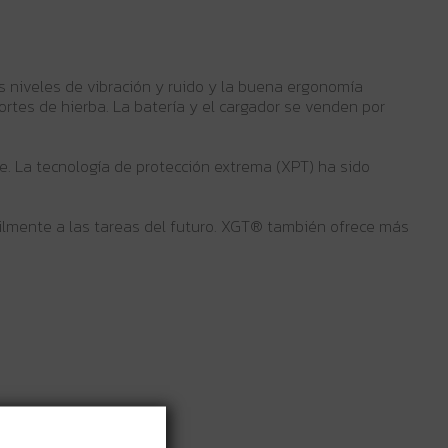
s niveles de vibración y ruido y la buena ergonomía
ortes de hierba. La batería y el cargador se venden por
e. La tecnología de protección extrema (XPT) ha sido
cilmente a las tareas del futuro. XGT® también ofrece más