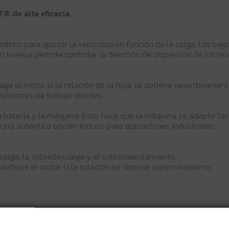
® de alta eficacia.
ico para ajustar la velocidad en función de la carga. Los bajo
inversa permite controlar la dirección de dispersión de los rec
aga el motor si la rotación de la hoja se detiene repentinament
diciones de trabajo difíciles.
a batería y la máquina. Esto hace que la máquina se adapte fá
 una auténtica opción incluso para aplicaciones industriales.
recarga, la sobredescarga y el sobrecalentamiento.
 detiene el motor si la rotación se detiene repentinamente