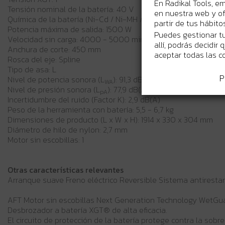
En Radikal Tools, e
Tensión nominal de la batería: 40 V
en nuestra web y of
Química de la batería (Ni-Cd / Ni-MH / Li-ion): Li-ion
partir de tus hábit
Potencia máxima de salida: 1500 W
Puedes gestionar tu
Velocidad sin carga: 4000 - 5000 min⁻¹
allí, podrás decidir
Anchura de corte: 450 mm
aceptar todas las c
Rosca del eje: Spline
Tipo de asa: L
P
Nivel de potencia sonora (L
): 91,3 dB(A)
WA
Nivel de presión sonora (L
): 77,9 dB(A)
pA
Incertidumbre del ruido (Factor K): 2,9 dB(A)
Peso de la herramienta con batería: 5,5 - 6,7 kg
Dimensiones de producto (L x W x H): 1914 x 330 x 304 mm
Diámetro de hilo de nylon: 2,7 mm
Motor sin escobillas: 1
Otras características relevantes
Arranque suave Freno eléctrico Reversible Sistema antiresta
AFT Motor sin escobillas Next Generation Technology WetGu
Desbrozador a batería XGT® de alta eficacia.
El circuito de protección de la batería protege contra la sob