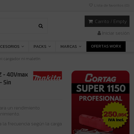
Lista de favoritos (
0
)
Carrito
/
Empty
Iniciar sesión
OFERTAS WORX
CESORIOS
PACKS
MARCAS
i cargador ni maletín
GZ - 40Vmax
- Sin
ara un rendimiento
enimiento.
 la frecuencia según la carga