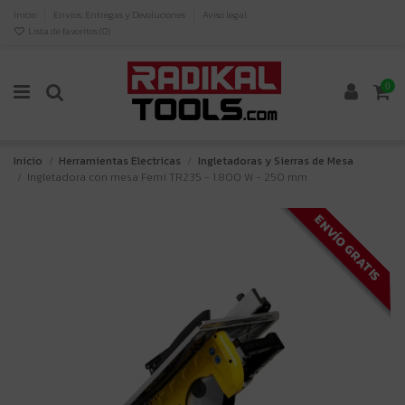
Inicio
Envíos, Entregas y Devoluciones
Aviso legal
Lista de favoritos (
0
)
0
Inicio
Herramientas Electricas
Ingletadoras y Sierras de Mesa
Ingletadora con mesa Femi TR235 - 1.800 W - 250 mm
ENVÍO GRATIS