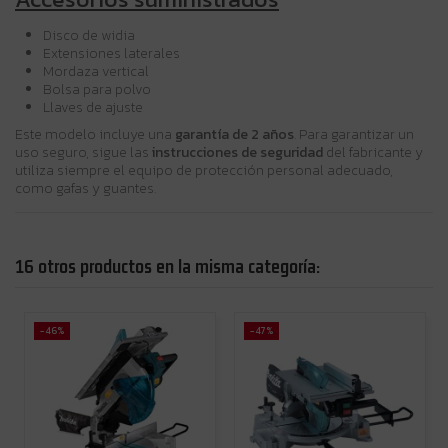
Disco de widia
Extensiones laterales
Mordaza vertical
Bolsa para polvo
Llaves de ajuste
Este modelo incluye una
garantía de 2 años
. Para garantizar un
uso seguro, sigue las
instrucciones de seguridad
del fabricante y
utiliza siempre el equipo de protección personal adecuado,
como gafas y guantes.
16 otros productos en la misma categoría:
-46%
-47%