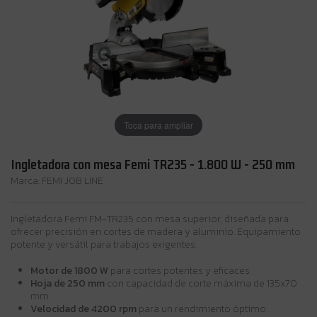
Toca para ampliar
Ingletadora con mesa Femi TR235 - 1.800 W - 250 mm
Marca:
FEMI JOB LINE
Ingletadora Femi FM-TR235 con mesa superior, diseñada para
ofrecer precisión en cortes de madera y aluminio. Equipamiento
potente y versátil para trabajos exigentes.
Motor de 1800 W
para cortes potentes y eficaces.
Hoja de 250 mm
con capacidad de corte máxima de 135x70
mm.
Velocidad de 4200 rpm
para un rendimiento óptimo.