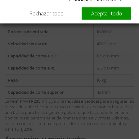
Características técnicas
Rechazar todo
Aceptar todo
Diámetro de la hoja:
250 mm
Potencia de entrada:
1800 W
Velocidad sin carga:
4200 rpm
Capacidad de corte a 90º:
135x70 mm
Capacidad de corte a 45º:
90x70 mm
Peso:
16 kg
Capacidad de corte superior:
43 mm
La
Femi FM-TR235
incluye una
mordaza vertical
para asegurar las
piezas durante el corte, un disco de widia, extensiones laterales y
una bolsa para la recogida de polvo, lo que la convierte en una
opción ideal para trabajar de manera precisa y limpia. Además,
cuenta con un sistema de protección de disco y herramientas
para su ajuste.
Accesorios suministrados