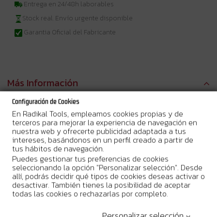
Entrega en 24/48h laborables
Stock real. Envío urgente disponible
Garantia Oficial del Fabricante
Más Información
Configuración de Cookies
La
Femi FM-TR235
es una ingletadora con mesa superior,
En Radikal Tools, empleamos cookies propias y de
equipada con un potente motor de
1800 W
, ideal para realizar
terceros para mejorar la experiencia de navegación en
cortes precisos en madera y aluminio. Esta herramienta es
nuestra web y ofrecerte publicidad adaptada a tus
perfecta tanto para profesionales como para aficionados al
intereses, basándonos en un perfil creado a partir de
bricolaje que buscan potencia y versatilidad. Su diseño robusto
tus hábitos de navegación.
de
aluminio fundido
le otorga una gran estabilidad, permitiendo
cortes limpios y eficientes, incluso en materiales más resistentes.
Puedes gestionar tus preferencias de cookies
seleccionando la opción "Personalizar selección". Desde
La
hoja de sierra de 250 mm
ofrece una
capacidad de corte
allí, podrás decidir qué tipos de cookies deseas activar o
máxima de 135x70 mm
a 90º, y de 90x70 mm a 45º, lo que
desactivar. También tienes la posibilidad de aceptar
permite trabajar en una amplia gama de proyectos. Su sistema de
todas las cookies o rechazarlas por completo.
mesa superior extensible proporciona una capacidad de corte
superior de hasta 43 mm, lo que facilita el trabajo con piezas
Personalizar selección
grandes o difíciles.