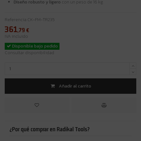
Diseño robusto y ligero
con un peso de 16 kg.
Referencia
CK-FM-TR235
361
,79
€
IVA incluido
Disponible bajo pedido
Consultar disponibilidad
Añadir al carrito
¿Por qué comprar en Radikal Tools?