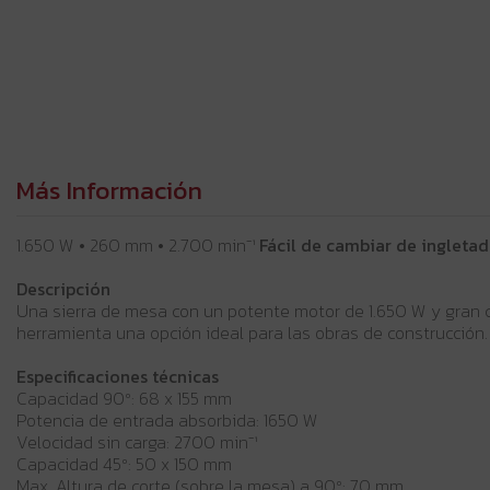
Más Información
1.650 W • 260 mm • 2.700 min⁻¹
Fácil de cambiar de ingletad
Descripción
Una sierra de mesa con un potente motor de 1.650 W y gran ca
herramienta una opción ideal para las obras de construcción.
Especificaciones técnicas
Capacidad 90º: 68 x 155 mm
Potencia de entrada absorbida: 1650 W
Velocidad sin carga: 2700 min⁻¹
Capacidad 45º: 50 x 150 mm
Max. Altura de corte (sobre la mesa) a 90º: 70 mm