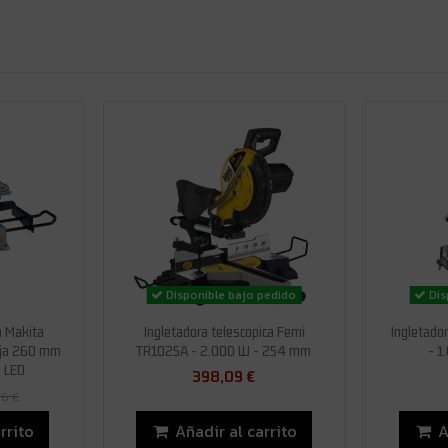
Disponible bajo pedido
Dis
a Makita
Ingletadora telescopica Femi
Ingletado
oja 260 mm
TR1025A - 2.000 W - 254 mm
- 1
z LED
398,09 €
06 €
rrito
Añadir al carrito
A