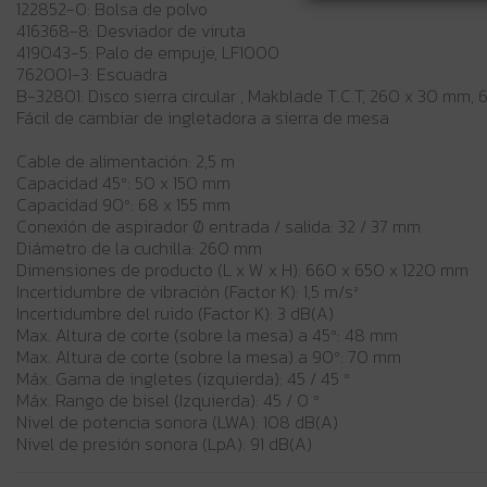
122852-0: Bolsa de polvo
416368-8: Desviador de viruta
419043-5: Palo de empuje, LF1000
762001-3: Escuadra
B-32801: Disco sierra circular , Makblade T.C.T, 260 x 30 mm, 
Fácil de cambiar de ingletadora a sierra de mesa
Cable de alimentación: 2,5 m
Capacidad 45º: 50 x 150 mm
Capacidad 90º: 68 x 155 mm
Conexión de aspirador Ø entrada / salida: 32 / 37 mm
Diámetro de la cuchilla: 260 mm
Dimensiones de producto (L x W x H): 660 x 650 x 1220 mm
Incertidumbre de vibración (Factor K): 1,5 m/s²
Incertidumbre del ruido (Factor K): 3 dB(A)
Max. Altura de corte (sobre la mesa) a 45º: 48 mm
Max. Altura de corte (sobre la mesa) a 90º: 70 mm
Máx. Gama de ingletes (izquierda): 45 / 45 º
Máx. Rango de bisel (Izquierda): 45 / 0 º
Nivel de potencia sonora (LWA): 108 dB(A)
Nivel de presión sonora (LpA): 91 dB(A)