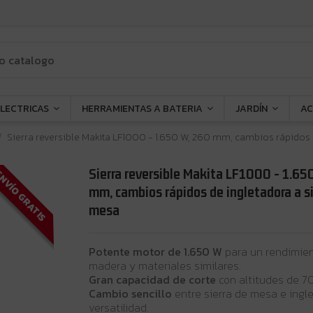
ELECTRICAS
HERRAMIENTAS A BATERIA
JARDÍN
AC
Sierra reversible Makita LF1000 - 1.650 W, 260 mm, cambios rápidos 
Sierra reversible Makita LF1000 - 1.65
NVÍO GRATIS
mm, cambios rápidos de ingletadora a si
mesa
Potente motor de 1.650 W
para un rendimien
madera y materiales similares.
Gran capacidad de corte
con altitudes de 7
Cambio sencillo
entre sierra de mesa e ingl
versatilidad.