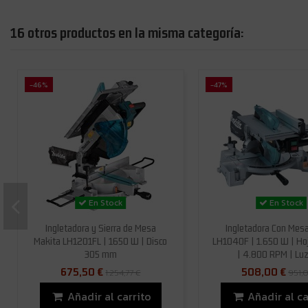
16 otros productos en la misma categoría:
-46%
-47%
En Stock
En Stock
Ingletadora y Sierra de Mesa
Ingletadora Con Mes
Makita LH1201FL | 1650 W | Disco
LH1040F | 1.650 W | H
305 mm
| 4.800 RPM | Lu
675,50 €
508,00 €
1.254,77 €
951,
Añadir al carrito
Añadir al ca