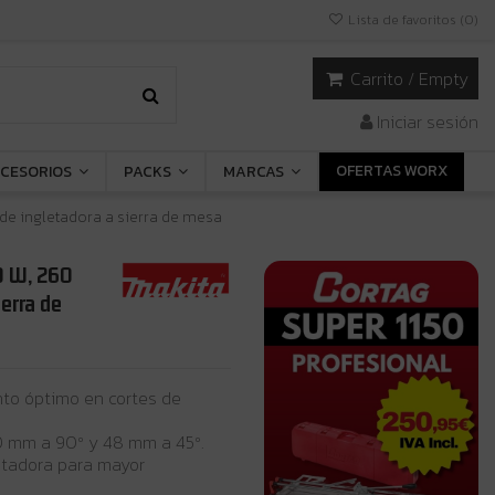
Lista de favoritos (
0
)
Carrito
/
Empty
Iniciar sesión
OFERTAS WORX
CESORIOS
PACKS
MARCAS
de ingletadora a sierra de mesa
0 W, 260
erra de
to óptimo en cortes de
0 mm a 90º y 48 mm a 45º.
etadora para mayor