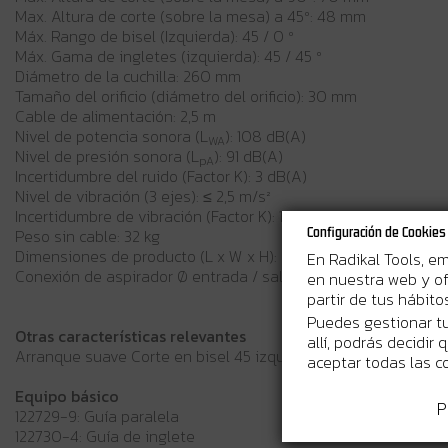
Max. Altura de corte (sobre la mesa) a 45º: 48 mm
Máx. Rango de bisel (Izquierda): 45 / 0 º
Máx. Gama de ingletes (izquierda): 45 / 45 º
Diámetro de la cuchilla: 260 mm
Tamaño del orificio (diámetro del orificio): 30 mm
Cable de alimentación: 2,5 m
Nivel de potencia sonora (L
): 108 dB(A)
WA
Nivel de presión sonora (L
): 91 dB(A)
pA
Incertidumbre del ruido (Factor K): 3 dB(A)
Nivel de vibración (3 ejes): ≤ 2,5 m/s²
Incertidumbre de vibración (Factor K): 1,5 m/s²
Configuración de Cookies
Peso sin cable: 32 kg
Dimensiones de producto (L x W x H): 660 x 650 x 1220 mm
En Radikal Tools, e
Conexión de aspirador Ø entrada / salida: 32 / 37 mm
en nuestra web y of
partir de tus hábit
Puedes gestionar tu
Otras características relevantes
allí, podrás decidir
Arranque suave Corte en bisel 45 izquierda Doble aislamient
aceptar todas las c
Equipo básico
P
122729-9: Guía paralela
122730-4: Guía de inglete