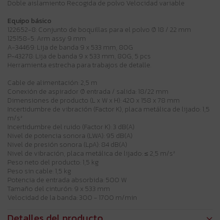
Doble aislamiento Recogida de polvo Velocidad variable
Equipo básico
122652-8: Conjunto de boquillas para el polvo Ø 18 / 22 mm
125158-5: Arm assy 9 mm
A-34469: Lija de banda 9 x 533 mm, 80G
P-43278: Lija de banda 9 x 533 mm, 80G, 5 pcs
Herramienta estrecha para trabajos de detalle.
Cable de alimentación: 2,5 m
Conexión de aspirador Ø entrada / salida: 18/22 mm
Dimensiones de producto (L x W x H): 420 x 158 x 78 mm
Incertidumbre de vibración (Factor K), placa metálica de lijado: 1,5
m/s²
Incertidumbre del ruido (Factor K): 3 dB(A)
Nivel de potencia sonora (LWA): 95 dB(A)
Nivel de presión sonora (LpA): 84 dB(A)
Nivel de vibración, placa metálica de lijado: ≤ 2,5 m/s²
Peso neto del producto: 1,5 kg
Peso sin cable: 1,5 kg
Potencia de entrada absorbida: 500 W
Tamaño del cinturón: 9 x 533 mm
Velocidad de la banda: 300 - 1700 m/min
Detalles del producto