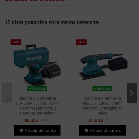
16 otros productos en la misma categoría:
-41%
-47%
En Stock
En Stock
Lijadora Orbital Makita
Lijadora orbital Makita
BO4556K | 200 W | 114 x
M9203B - 190 W, diseño
140 mm | Compacta y
compacto y recogida de
Silenciosa con Maletín
polvo
96,65 €
65,00 €
163,35 €
123,42 €
Añadir al carrito
Añadir al carrito