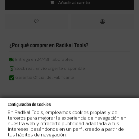
Añadir al carrito
¿Por qué comprar en Radikal Tools?
Entrega en 24/48h laborables
Stock real. Envío urgente disponible
Garantia Oficial del Fabricante
Configuración de Cookies
Más Información
En Radikal Tools, empleamos cookies propias y de
terceros para mejorar la experiencia de navegación en
nuestra web y ofrecerte publicidad adaptada a tus
500 W • 300 – 1.700 m/min • 9 mm
Herramienta estrecha para
intereses, basándonos en un perfil creado a partir de
trabajos de detalle.
tus hábitos de navegación.