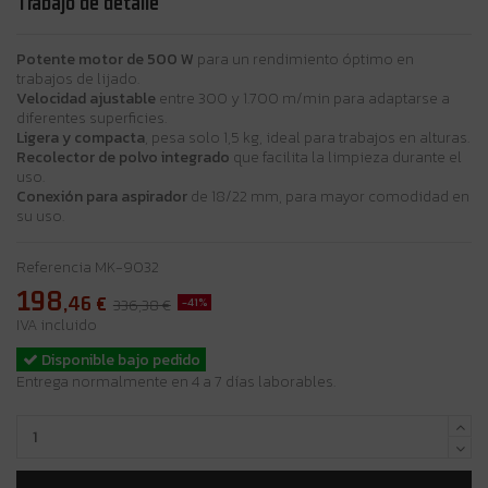
Trabajo de detalle
Potente motor de 500 W
para un rendimiento óptimo en
trabajos de lijado.
Velocidad ajustable
entre 300 y 1.700 m/min para adaptarse a
diferentes superficies.
Ligera y compacta
, pesa solo 1,5 kg, ideal para trabajos en alturas.
Recolector de polvo integrado
que facilita la limpieza durante el
uso.
Conexión para aspirador
de 18/22 mm, para mayor comodidad en
su uso.
Referencia
MK-9032
198
,46
€
-41%
336,38 €
IVA incluido
Disponible bajo pedido
Entrega normalmente en 4 a 7 días laborables.