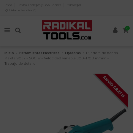
Inicio
Envíos, Entregas y Devoluciones
Aviso legal
Lista de favoritos (
0
)
0
Inicio
Herramientas Electricas
Lijadoras
Lijadora de banda
Makita 9032 - 500 W - Velocidad variable 300-1700 m/min -
Trabajo de detalle
ENVÍO GRATIS